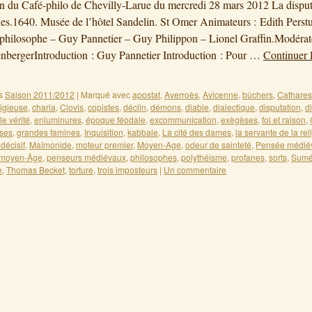
on du Café-philo de Chevilly-Larue du mercredi 28 mars 2012 La dispu
es.1640. Musée de l’hôtel Sandelin. St Omer Animateurs : Edith Perst
philosophe – Guy Pannetier – Guy Philippon – Lionel Graffin.Modérat
nbergerIntroduction : Guy Pannetier Introduction : Pour …
Continuer l
s
Saison 2011/2012
|
Marqué avec
apostat
,
Averroès
,
Avicenne
,
bûchers
,
Cathares
ligieuse
,
charia
,
Clovis
,
copistes
,
déclin
,
démons
,
diable
,
dialectique
,
disputation
,
d
e vérité
,
enluminures
,
époque féodale
,
excommunication
,
exègèses
,
foi et raison
,
ses
,
grandes famines
,
Inquisition
,
kabbale
,
La cité des dames
,
la servante de la rel
 décisif
,
Maïmonide
,
moteur premier
,
Moyen-Age
,
odeur de sainteté
,
Pensée médié
 moyen-Äge
,
penseurs médiévaux
,
philosophes
,
polythéisme
,
profanes
,
sorts
,
Sumé
e
,
Thomas Becket
,
torture
,
trois imposteurs
|
Un commentaire