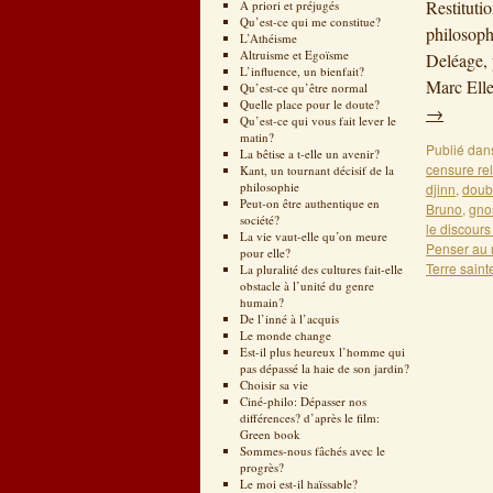
Restituti
A priori et préjugés
Qu’est-ce qui me constitue?
philosoph
L’Athéisme
Altruisme et Egoïsme
Deléage, 
L’influence, un bienfait?
Marc Elle
Qu’est-ce qu’être normal
Quelle place pour le doute?
→
Qu’est-ce qui vous fait lever le
matin?
Publié dan
La bêtise a t-elle un avenir?
censure re
Kant, un tournant décisif de la
philosophie
djinn
,
doubl
Peut-on être authentique en
Bruno
,
gno
société?
le discours
La vie vaut-elle qu’on meure
Penser au
pour elle?
Terre saint
La pluralité des cultures fait-elle
obstacle à l’unité du genre
humain?
De l’inné à l’acquis
Le monde change
Est-il plus heureux l’homme qui
pas dépassé la haie de son jardin?
Choisir sa vie
Ciné-philo: Dépasser nos
différences? d’après le film:
Green book
Sommes-nous fâchés avec le
progrès?
Le moi est-il haïssable?