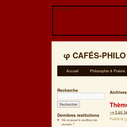
Veuillez patienter...
φ
CAFÉS-PHILO
Accueil
Philosophie & Poésie
Recherche
Archives
Thème
→
Lire la
Dernières restitutions
Publié le
1
Où est passé le meilleur des
mondes ?