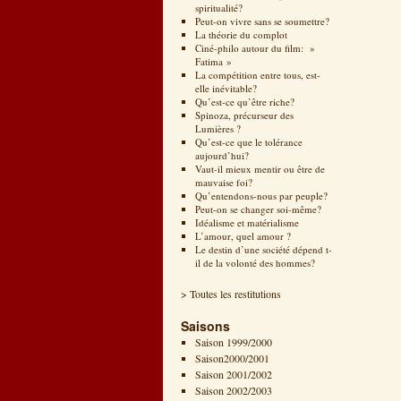
spiritualité?
Peut-on vivre sans se soumettre?
La théorie du complot
Ciné-philo autour du film: »
Fatima »
La compétition entre tous, est-
elle inévitable?
Qu’est-ce qu’être riche?
Spinoza, précurseur des
Lumières ?
Qu’est-ce que le tolérance
aujourd’hui?
Vaut-il mieux mentir ou être de
mauvaise foi?
Qu’entendons-nous par peuple?
Peut-on se changer soi-même?
Idéalisme et matérialisme
L’amour, quel amour ?
Le destin d’une société dépend t-
il de la volonté des hommes?
> Toutes les restitutions
Saisons
Saison 1999/2000
Saison2000/2001
Saison 2001/2002
Saison 2002/2003