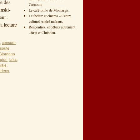
te des
Carassus
unski-
Le café-philo de Montargis
Le théâtre et cinéma – Centre
eur :
culturel André malraux
a lecture
Rencontres, et débats autrement
–Britt et Christian.
,
censure
,
ispute
,
Giordano
igion
,
laïcs
,
vale
,
riens
,