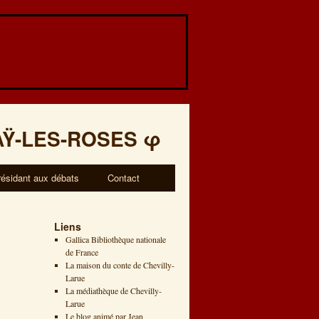
AŸ-LES-ROSES
φ
résidant aux débats
Contact
Liens
Gallica Bibliothèque nationale
de France
La maison du conte de Chevilly-
Larue
La médiathèque de Chevilly-
Larue
Le blog animé par Jean