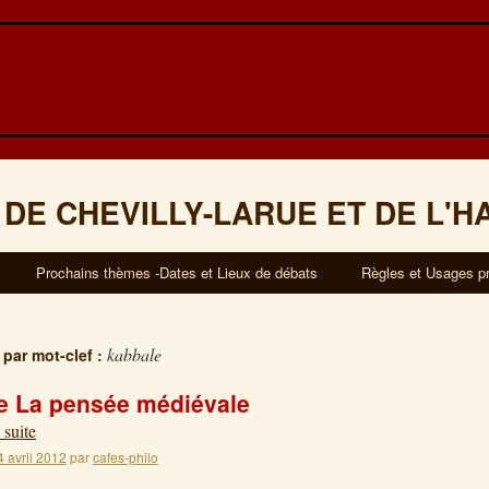
 DE CHEVILLY-LARUE ET DE L'H
Prochains thèmes -Dates et Lieux de débats
Règles et Usages p
kabbale
 par mot-clef :
 La pensée médiévale
 suite
4 avril 2012
par
cafes-philo