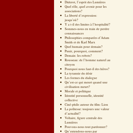
Diderot, l’esprit des Lumières
Quel rôle, quel avenir pour les
associations?
La liberté d’expression:
jusqu’où?
Y a t-il des limites à l’hospitalité?
Sommes-nous en train de perdre
connaissances
Philosophies comparées d’Adam
Smith et de Karl Marx
Quel humain pour demain?
Punir, pourquoi, comment?
Demain: les robots?
Rousseau: de l’homme naturel au
citoyen
Pourquoi nous faut-il des héros?
La tyrannie du désir
Les formes du dialogue
Qu’est-ce qui meurt quand une
civilisation meurt?
Morale et politique
Identité personnelle, identité
collective
Ciné-philo autour du film: Lion
La politesse: toujours une valeur
d’actualité?
Voltaire, figure centrale des
Lumières
Pouvons-nous tout pardonner?
Qu’entendons-nous par