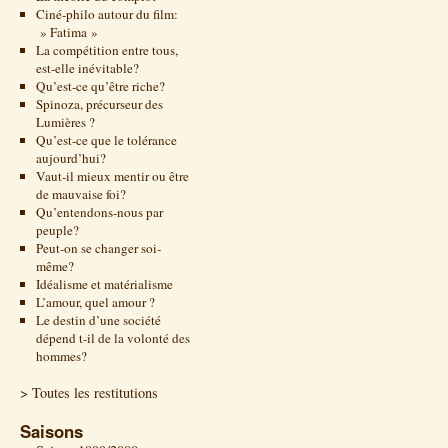
Ciné-philo autour du film:
» Fatima »
La compétition entre tous,
est-elle inévitable?
Qu’est-ce qu’être riche?
Spinoza, précurseur des
Lumières ?
Qu’est-ce que le tolérance
aujourd’hui?
Vaut-il mieux mentir ou être
de mauvaise foi?
Qu’entendons-nous par
peuple?
Peut-on se changer soi-
même?
Idéalisme et matérialisme
L’amour, quel amour ?
Le destin d’une société
dépend t-il de la volonté des
hommes?
> Toutes les restitutions
Saisons