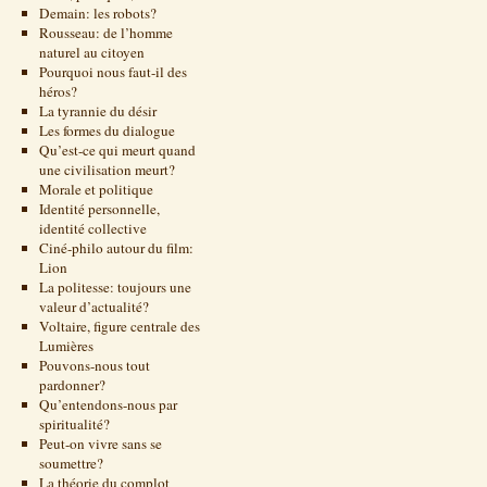
Demain: les robots?
Rousseau: de l’homme
naturel au citoyen
Pourquoi nous faut-il des
héros?
La tyrannie du désir
Les formes du dialogue
Qu’est-ce qui meurt quand
une civilisation meurt?
Morale et politique
Identité personnelle,
identité collective
Ciné-philo autour du film:
Lion
La politesse: toujours une
valeur d’actualité?
Voltaire, figure centrale des
Lumières
Pouvons-nous tout
pardonner?
Qu’entendons-nous par
spiritualité?
Peut-on vivre sans se
soumettre?
La théorie du complot