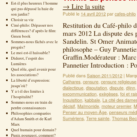
Est-il plus heureux l’homme
→
Lire la suite
qui pas dépassé la haie de
Publié le
14 avril 2012
par
cafes-philo
son jardin?
Choisir sa vie
Restitution du Café-philo 
Ciné-philo: Dépasser nos
différences? d’après le film:
mars 2012 La dispute des 
Green book
Sandelin. St Omer Animate
Sommes-nous fâchés avec le
progrès?
philosophe – Guy Pannetie
Le moi est-il haïssable?
Graffin.Modérateur : Marc
Diderot, l’esprit des
Pannetier Introduction : 
Lumières
Quel rôle, quel avenir pour
les associations?
Publié dans
Saison 2011/2012
|
Marq
La liberté d’expression:
Cathares
,
censure
,
censure religieuse
jusqu’où?
dialectique
,
disputation
,
dispute
,
djinn
Y a t-il des limites à
excommunication
,
exègèses
,
foi et ra
l’hospitalité?
Inquisition
,
kabbale
,
La cité des dame
Sommes-nous en train de
décisif
,
Maïmonide
,
moteur premier
,
M
perdre connaissances
Penser au moyen-Äge
,
penseurs méd
Philosophies comparées
Sumériens
,
Terre sainte
,
Thomas Bec
d’Adam Smith et de Karl
Marx
Quel humain pour demain?
Punir, pourquoi, comment?