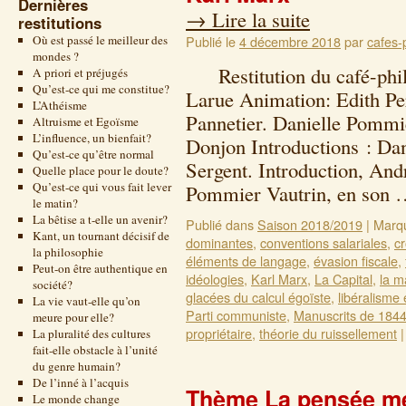
Dernières
→
Lire la suite
restitutions
Où est passé le meilleur des
Publié le
4 décembre 2018
par
cafes-
mondes ?
Restitution du café-philo
A priori et préjugés
Qu’est-ce qui me constitue?
Larue Animation: Edith Pe
L’Athéisme
Pannetier. Danielle Pommi
Altruisme et Egoïsme
L’influence, un bienfait?
Donjon Introductions : Da
Qu’est-ce qu’être normal
Sergent. Introduction, And
Quelle place pour le doute?
Qu’est-ce qui vous fait lever
Pommier Vautrin, en son
le matin?
La bêtise a t-elle un avenir?
Publié dans
Saison 2018/2019
|
Marq
Kant, un tournant décisif de
dominantes
,
conventions salariales
,
c
la philosophie
éléments de langage
,
évasion fiscale
,
Peut-on être authentique en
idéologies
,
Karl Marx
,
La Capital
,
la m
société?
glacées du calcul égoïste
,
libéralisme
La vie vaut-elle qu’on
Parti communiste
,
Manuscrits de 184
meure pour elle?
propriétaire
,
théorie du ruissellement
|
La pluralité des cultures
fait-elle obstacle à l’unité
du genre humain?
De l’inné à l’acquis
Thème La pensée mé
Le monde change