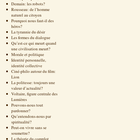
Demain: les robots?
Rousseau: de l’homme
naturel au citoyen
Pourquoi nous faut-il des
héros?
La tyrannie du désir
Les formes du dialogue
Qu’est-ce qui meurt quand
une civilisation meurt?
Morale et politique
Identité personnelle,
identité collective
Ciné-philo autour du film:
Lion
La politesse: toujours une
valeur d’actualité?
Voltaire, figure centrale des
Lumières
Pouvons-nous tout
pardonner?
Qu’entendons-nous par
spiritualité?
Peut-on vivre sans se
soumettre?
La théorie du complot