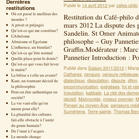
Dernières
Publié le
14 avril 2012
par
cafes-philo
restitutions
Où est passé le meilleur des
Restitution du Café-philo 
mondes ?
mars 2012 La dispute des 
A priori et préjugés
Qu’est-ce qui me constitue?
Sandelin. St Omer Animate
L’Athéisme
philosophe – Guy Pannetie
Altruisme et Egoïsme
L’influence, un bienfait?
Graffin.Modérateur : Marc
Qu’est-ce qu’être normal
Pannetier Introduction : 
Quelle place pour le doute?
Qu’est-ce qui vous fait lever
Publié dans
Saison 2011/2012
|
Marq
le matin?
Cathares
,
censure
,
censure religieuse
La bêtise a t-elle un avenir?
dialectique
,
disputation
,
dispute
,
djinn
Kant, un tournant décisif de
excommunication
,
exègèses
,
foi et ra
la philosophie
Peut-on être authentique en
Inquisition
,
kabbale
,
La cité des dame
société?
décisif
,
Maïmonide
,
moteur premier
,
M
La vie vaut-elle qu’on
Penser au moyen-Äge
,
penseurs méd
meure pour elle?
Sumériens
,
Terre sainte
,
Thomas Bec
La pluralité des cultures
fait-elle obstacle à l’unité
du genre humain?
De l’inné à l’acquis
Le monde change