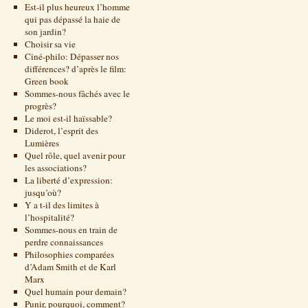
Est-il plus heureux l’homme
qui pas dépassé la haie de
son jardin?
Choisir sa vie
Ciné-philo: Dépasser nos
différences? d’après le film:
Green book
Sommes-nous fâchés avec le
progrès?
Le moi est-il haïssable?
Diderot, l’esprit des
Lumières
Quel rôle, quel avenir pour
les associations?
La liberté d’expression:
jusqu’où?
Y a t-il des limites à
l’hospitalité?
Sommes-nous en train de
perdre connaissances
Philosophies comparées
d’Adam Smith et de Karl
Marx
Quel humain pour demain?
Punir, pourquoi, comment?