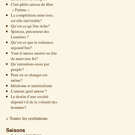
Ciné-philo autour du film:
» Fatima »
La compétition entre tous,
est-elle inévitable?
Qu’est-ce qu’être riche?
Spinoza, précurseur des
Lumières ?
Qu’est-ce que le tolérance
aujourd’hui?
Vaut-il mieux mentir ou être
de mauvaise foi?
Qu’entendons-nous par
peuple?
Peut-on se changer soi-
même?
Idéalisme et matérialisme
L’amour, quel amour ?
Le destin d’une société
dépend t-il de la volonté des
hommes?
> Toutes les restitutions
Saisons