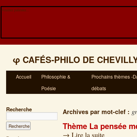
Veuillez patienter...
φ
CAFÉS-PHILO DE CHEVILL
Accueil
Philosophie &
Prochains thèmes -Da
Poésie
débats
Recherche
g
Archives par mot-clef :
Thème La pensée mé
→
Lire la suite