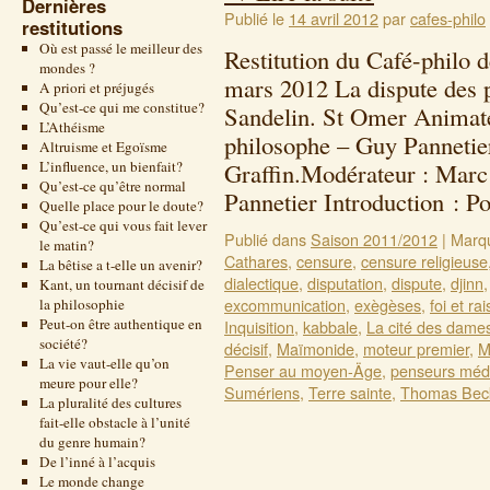
Dernières
Publié le
14 avril 2012
par
cafes-philo
restitutions
Où est passé le meilleur des
Restitution du Café-philo 
mondes ?
mars 2012 La dispute des 
A priori et préjugés
Qu’est-ce qui me constitue?
Sandelin. St Omer Animate
L’Athéisme
philosophe – Guy Pannetie
Altruisme et Egoïsme
L’influence, un bienfait?
Graffin.Modérateur : Marc
Qu’est-ce qu’être normal
Pannetier Introduction : 
Quelle place pour le doute?
Qu’est-ce qui vous fait lever
Publié dans
Saison 2011/2012
|
Marq
le matin?
Cathares
,
censure
,
censure religieuse
La bêtise a t-elle un avenir?
dialectique
,
disputation
,
dispute
,
djinn
Kant, un tournant décisif de
excommunication
,
exègèses
,
foi et ra
la philosophie
Peut-on être authentique en
Inquisition
,
kabbale
,
La cité des dame
société?
décisif
,
Maïmonide
,
moteur premier
,
M
La vie vaut-elle qu’on
Penser au moyen-Äge
,
penseurs méd
meure pour elle?
Sumériens
,
Terre sainte
,
Thomas Bec
La pluralité des cultures
fait-elle obstacle à l’unité
du genre humain?
De l’inné à l’acquis
Le monde change