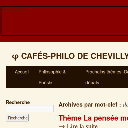
Veuillez patienter...
φ
CAFÉS-PHILO DE CHEVILL
Accueil
Philosophie &
Prochains thèmes -Da
Poésie
débats
Recherche
do
Archives par mot-clef :
Thème La pensée mé
→
Lire la suite