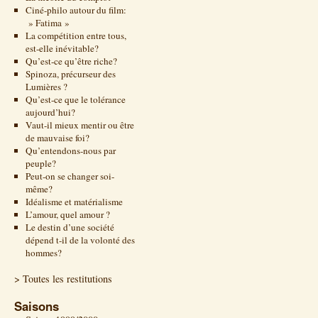
Ciné-philo autour du film:
» Fatima »
La compétition entre tous,
est-elle inévitable?
Qu’est-ce qu’être riche?
Spinoza, précurseur des
Lumières ?
Qu’est-ce que le tolérance
aujourd’hui?
Vaut-il mieux mentir ou être
de mauvaise foi?
Qu’entendons-nous par
peuple?
Peut-on se changer soi-
même?
Idéalisme et matérialisme
L’amour, quel amour ?
Le destin d’une société
dépend t-il de la volonté des
hommes?
> Toutes les restitutions
Saisons