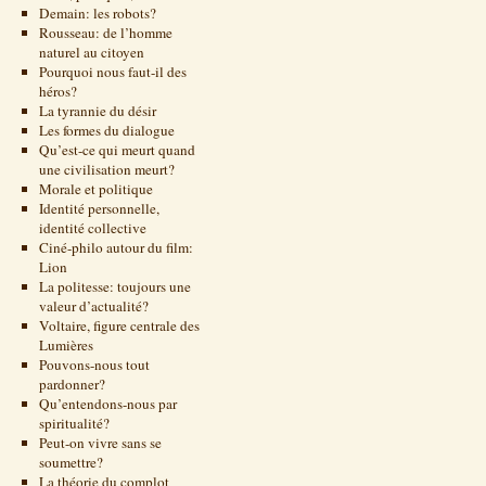
Demain: les robots?
Rousseau: de l’homme
naturel au citoyen
Pourquoi nous faut-il des
héros?
La tyrannie du désir
Les formes du dialogue
Qu’est-ce qui meurt quand
une civilisation meurt?
Morale et politique
Identité personnelle,
identité collective
Ciné-philo autour du film:
Lion
La politesse: toujours une
valeur d’actualité?
Voltaire, figure centrale des
Lumières
Pouvons-nous tout
pardonner?
Qu’entendons-nous par
spiritualité?
Peut-on vivre sans se
soumettre?
La théorie du complot