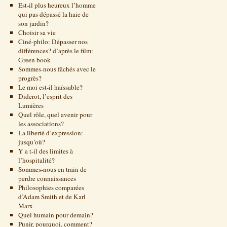
Est-il plus heureux l’homme
qui pas dépassé la haie de
son jardin?
Choisir sa vie
Ciné-philo: Dépasser nos
différences? d’après le film:
Green book
Sommes-nous fâchés avec le
progrès?
Le moi est-il haïssable?
Diderot, l’esprit des
Lumières
Quel rôle, quel avenir pour
les associations?
La liberté d’expression:
jusqu’où?
Y a t-il des limites à
l’hospitalité?
Sommes-nous en train de
perdre connaissances
Philosophies comparées
d’Adam Smith et de Karl
Marx
Quel humain pour demain?
Punir, pourquoi, comment?