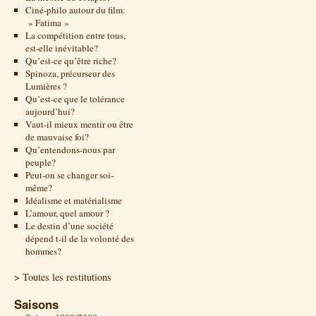
Ciné-philo autour du film:
» Fatima »
La compétition entre tous,
est-elle inévitable?
Qu’est-ce qu’être riche?
Spinoza, précurseur des
Lumières ?
Qu’est-ce que le tolérance
aujourd’hui?
Vaut-il mieux mentir ou être
de mauvaise foi?
Qu’entendons-nous par
peuple?
Peut-on se changer soi-
même?
Idéalisme et matérialisme
L’amour, quel amour ?
Le destin d’une société
dépend t-il de la volonté des
hommes?
> Toutes les restitutions
Saisons