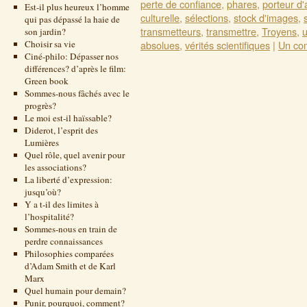
perte de confiance
,
phares
,
porteur d'
Est-il plus heureux l’homme
culturelle
,
sélections
,
stock d'images
,
qui pas dépassé la haie de
transmetteurs
,
transmettre
,
Troyens
,
u
son jardin?
Choisir sa vie
absolues
,
vérités scientifiques
|
Un co
Ciné-philo: Dépasser nos
différences? d’après le film:
Green book
Sommes-nous fâchés avec le
progrès?
Le moi est-il haïssable?
Diderot, l’esprit des
Lumières
Quel rôle, quel avenir pour
les associations?
La liberté d’expression:
jusqu’où?
Y a t-il des limites à
l’hospitalité?
Sommes-nous en train de
perdre connaissances
Philosophies comparées
d’Adam Smith et de Karl
Marx
Quel humain pour demain?
Punir, pourquoi, comment?