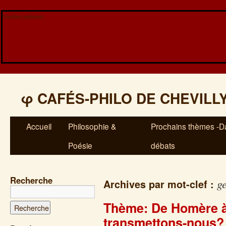
Veuillez patienter...
φ
CAFÉS-PHILO DE CHEVILL
Accueil
Philosophie &
Prochains thèmes -Da
Poésie
débats
Recherche
g
Archives par mot-clef :
Thème: De Homère à
transmettons-nous?