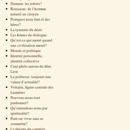
Demain: les robots?
Rousseau: de l’homme
naturel au citoyen
Pourquoi nous faut-il des
héros?
La tyrannie du désir
Les formes du dialogue
Qu’est-ce qui meurt quand
une civilisation meurt?
Morale et politique
Identité personnelle,
identité collective
Ciné-philo autour du film:
Lion
La politesse: toujours une
valeur d’actualité?
Voltaire, figure centrale des
Lumières
Pouvons-nous tout
pardonner?
Qu’entendons-nous par
spiritualité?
Peut-on vivre sans se
soumettre?
La théorie du complot