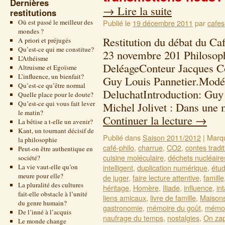
Dernières
→
Lire la suite
restitutions
Où est passé le meilleur des
Publié le
19 décembre 2011
par
cafes
mondes ?
Restitution du débat du Ca
A priori et préjugés
Qu’est-ce qui me constitue?
23 novembre 201 Philosoph
L’Athéisme
DeléageConteur Jacques Co
Altruisme et Egoïsme
L’influence, un bienfait?
Guy Louis Pannetier.Modé
Qu’est-ce qu’être normal
DeluchatIntroduction: Guy
Quelle place pour le doute?
Qu’est-ce qui vous fait lever
Michel Jolivet : Dans une 
le matin?
Continuer la lecture
→
La bêtise a t-elle un avenir?
Kant, un tournant décisif de
Publié dans
Saison 2011/2012
|
Marq
la philosophie
café-philo
,
charrue
,
CO2
,
contes tradi
Peut-on être authentique en
cuisine moléculaire
,
déchets nucléaire
société?
La vie vaut-elle qu’on
intelligent
,
duplication numérique
,
étu
meure pour elle?
de juger
,
faire lecture attentive
,
famille
La pluralité des cultures
héritage
,
Homère
,
Iliade
,
influence
,
in
fait-elle obstacle à l’unité
liens amicaux
,
livre de famille
,
Maisons
du genre humain?
gastronomie
,
mémoire du goût
,
mémoi
De l’inné à l’acquis
naufrage du temps
,
nostalgies
,
On za
Le monde change