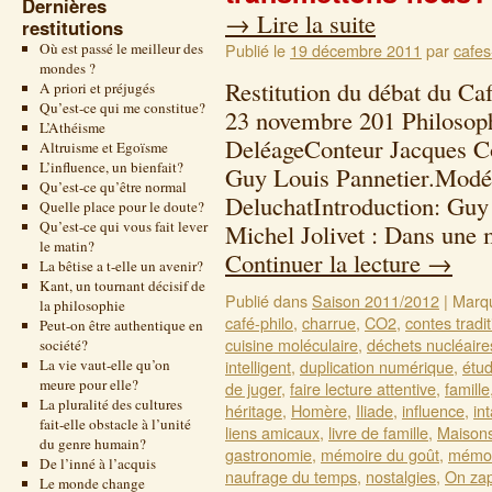
Dernières
→
Lire la suite
restitutions
Où est passé le meilleur des
Publié le
19 décembre 2011
par
cafes
mondes ?
Restitution du débat du Ca
A priori et préjugés
Qu’est-ce qui me constitue?
23 novembre 201 Philosoph
L’Athéisme
DeléageConteur Jacques Co
Altruisme et Egoïsme
L’influence, un bienfait?
Guy Louis Pannetier.Modé
Qu’est-ce qu’être normal
DeluchatIntroduction: Guy
Quelle place pour le doute?
Qu’est-ce qui vous fait lever
Michel Jolivet : Dans une 
le matin?
Continuer la lecture
→
La bêtise a t-elle un avenir?
Kant, un tournant décisif de
Publié dans
Saison 2011/2012
|
Marq
la philosophie
café-philo
,
charrue
,
CO2
,
contes tradi
Peut-on être authentique en
cuisine moléculaire
,
déchets nucléaire
société?
La vie vaut-elle qu’on
intelligent
,
duplication numérique
,
étu
meure pour elle?
de juger
,
faire lecture attentive
,
famille
La pluralité des cultures
héritage
,
Homère
,
Iliade
,
influence
,
in
fait-elle obstacle à l’unité
liens amicaux
,
livre de famille
,
Maisons
du genre humain?
gastronomie
,
mémoire du goût
,
mémoi
De l’inné à l’acquis
naufrage du temps
,
nostalgies
,
On za
Le monde change