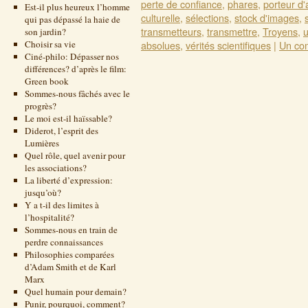
perte de confiance
,
phares
,
porteur d'
Est-il plus heureux l’homme
culturelle
,
sélections
,
stock d'images
,
qui pas dépassé la haie de
transmetteurs
,
transmettre
,
Troyens
,
u
son jardin?
Choisir sa vie
absolues
,
vérités scientifiques
|
Un co
Ciné-philo: Dépasser nos
différences? d’après le film:
Green book
Sommes-nous fâchés avec le
progrès?
Le moi est-il haïssable?
Diderot, l’esprit des
Lumières
Quel rôle, quel avenir pour
les associations?
La liberté d’expression:
jusqu’où?
Y a t-il des limites à
l’hospitalité?
Sommes-nous en train de
perdre connaissances
Philosophies comparées
d’Adam Smith et de Karl
Marx
Quel humain pour demain?
Punir, pourquoi, comment?