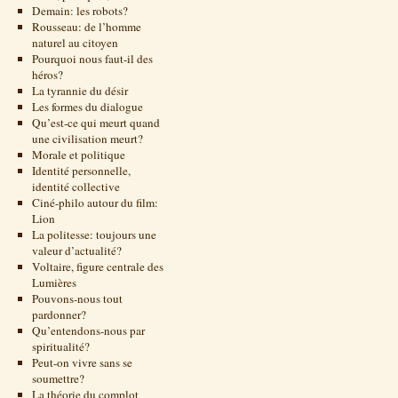
Demain: les robots?
Rousseau: de l’homme
naturel au citoyen
Pourquoi nous faut-il des
héros?
La tyrannie du désir
Les formes du dialogue
Qu’est-ce qui meurt quand
une civilisation meurt?
Morale et politique
Identité personnelle,
identité collective
Ciné-philo autour du film:
Lion
La politesse: toujours une
valeur d’actualité?
Voltaire, figure centrale des
Lumières
Pouvons-nous tout
pardonner?
Qu’entendons-nous par
spiritualité?
Peut-on vivre sans se
soumettre?
La théorie du complot