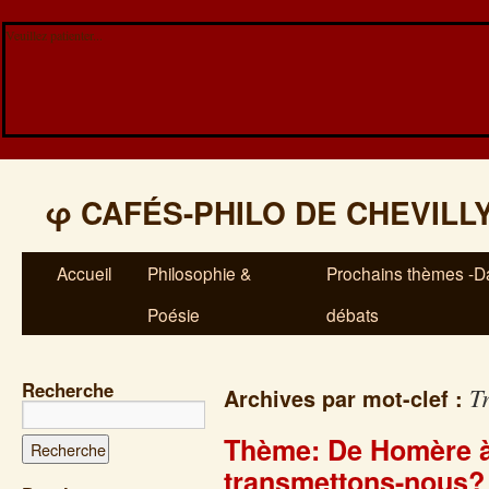
Veuillez patienter...
φ
CAFÉS-PHILO DE CHEVILL
Accueil
Philosophie &
Prochains thèmes -Da
Poésie
débats
Recherche
T
Archives par mot-clef :
Thème: De Homère à
transmettons-nous?