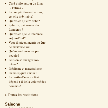
Ciné-philo autour du film:
» Fatima »
La compétition entre tous,
est-elle inévitable?
Qu’est-ce qu’être riche?
Spinoza, précurseur des
Lumières ?
Qu’est-ce que le tolérance
aujourd’hui?
Vaut-il mieux mentir ou être
de mauvaise foi?
Qu’entendons-nous par
peuple?
Peut-on se changer soi-
même?
Idéalisme et matérialisme
L’amour, quel amour ?
Le destin d’une société
dépend t-il de la volonté des
hommes?
> Toutes les restitutions
Saisons