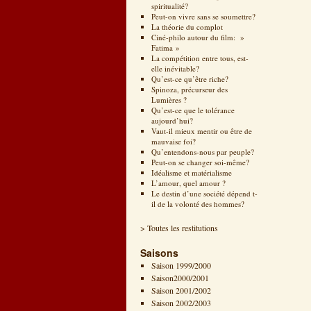
spiritualité?
Peut-on vivre sans se soumettre?
La théorie du complot
Ciné-philo autour du film: »
Fatima »
La compétition entre tous, est-
elle inévitable?
Qu’est-ce qu’être riche?
Spinoza, précurseur des
Lumières ?
Qu’est-ce que le tolérance
aujourd’hui?
Vaut-il mieux mentir ou être de
mauvaise foi?
Qu’entendons-nous par peuple?
Peut-on se changer soi-même?
Idéalisme et matérialisme
L’amour, quel amour ?
Le destin d’une société dépend t-
il de la volonté des hommes?
> Toutes les restitutions
Saisons
Saison 1999/2000
Saison2000/2001
Saison 2001/2002
Saison 2002/2003