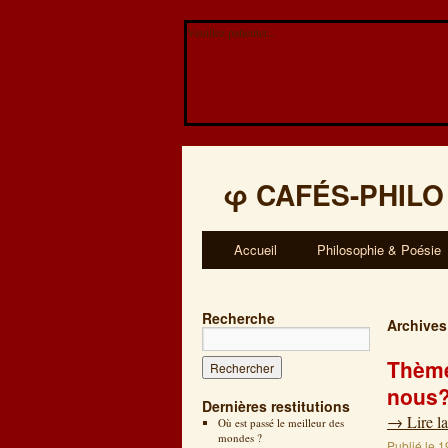
Veuillez patienter...
φ
CAFÉS-PHILO
Accueil
Philosophie & Poésie
Recherche
Archives
Thème
nous
Dernières restitutions
→
Lire la
Où est passé le meilleur des
mondes ?
Publié le
1