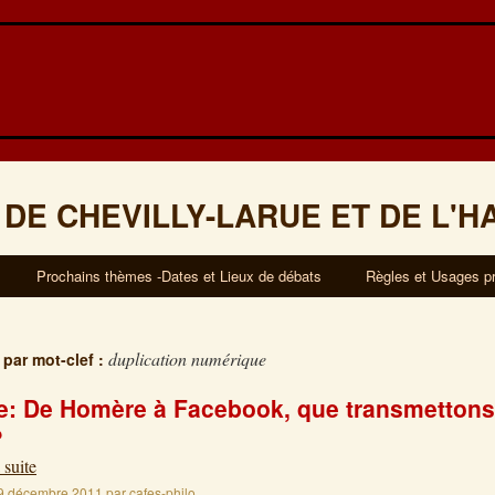
 DE CHEVILLY-LARUE ET DE L'H
Prochains thèmes -Dates et Lieux de débats
Règles et Usages p
duplication numérique
 par mot-clef :
: De Homère à Facebook, que transmettons
?
 suite
9 décembre 2011
par
cafes-philo