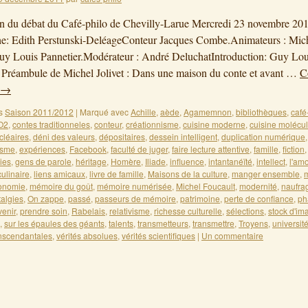
on du débat du Café-philo de Chevilly-Larue Mercredi 23 novembre 20
he: Edith Perstunski-DeléageConteur Jacques Combe.Animateurs : Mic
Guy Louis Pannetier.Modérateur : André DeluchatIntroduction: Guy Lou
 Préambule de Michel Jolivet : Dans une maison du conte et avant …
C
→
s
Saison 2011/2012
|
Marqué avec
Achille
,
aède
,
Agamemnon
,
bibliothèques
,
café
O2
,
contes traditionneles
,
conteur
,
créationnisme
,
cuisine moderne
,
cuisine molécul
cléaires
,
déni des valeurs
,
dépositaires
,
dessein intelligent
,
duplication numérique
isme
,
expériences
,
Facebook
,
faculté de juger
,
faire lecture attentive
,
famille
,
fiction
ies
,
gens de parole
,
héritage
,
Homère
,
Iliade
,
influence
,
intantanéïté
,
intellect
,
l'am
 culinaire
,
liens amicaux
,
livre de famille
,
Maisons de la culture
,
manger ensemble
,
ronomie
,
mémoire du goût
,
mémoire numérisée
,
Michel Foucault
,
modernité
,
naufra
talgies
,
On zappe
,
passé
,
passeurs de mémoire
,
patrimoine
,
perte de confiance
,
ph
venir
,
prendre soin
,
Rabelais
,
relativisme
,
richesse culturelle
,
sélections
,
stock d'im
,
sur les épaules des géants
,
talents
,
transmetteurs
,
transmettre
,
Troyens
,
universit
anscendantales
,
vérités absolues
,
vérités scientifiques
|
Un commentaire