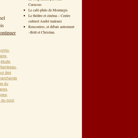
Carassus
1
Le café-philo de Montargis
Le théâtre et cinéma – Centre
hel
culturel André malraux
is
Rencontres, et débats autrement
ontinuer
–Britt et Christian.
-philo
,
aire
,
,
étude
,
,
flambeau
,
our des
marchands
ge du
ares
,
ages
,
é du goût
,