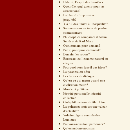
Diderot, l’esprit des Lumières
Quel rôle, quel avenir pour les
associations?
La liberté d’expression:
jusqu’où?
Y a t-il des limites à l’hospitalité?
Sommes-nous en train de perdre
connaissances
Philosophies comparées d’Adam
Smith et de Karl Marx
Quel humain pour demain?
Punir, pourquoi, comment?
Demain: les robots?
Rousseau: de l’homme naturel au
citoyen
Pourquoi nous faut-il des héros?
La tyrannie du désir
Les formes du dialogue
Qu’est-ce qui meurt quand une
civilisation meurt?
Morale et politique
Identité personnelle, identité
collective
Ciné-philo autour du film: Lion
La politesse: toujours une valeur
d’actualité?
Voltaire, figure centrale des
Lumières
Pouvons-nous tout pardonner?
Qu’entendons-nous par