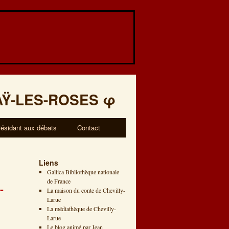
AŸ-LES-ROSES
φ
résidant aux débats
Contact
Liens
Gallica Bibliothèque nationale
de France
-
La maison du conte de Chevilly-
Larue
La médiathèque de Chevilly-
Larue
Le blog animé par Jean