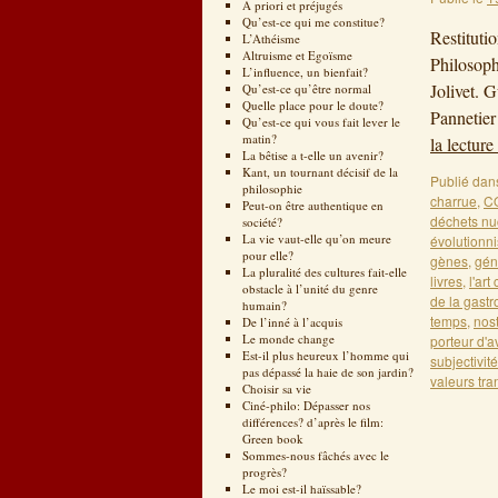
A priori et préjugés
Qu’est-ce qui me constitue?
Restituti
L’Athéisme
Altruisme et Egoïsme
Philosop
L’influence, un bienfait?
Jolivet. 
Qu’est-ce qu’être normal
Quelle place pour le doute?
Pannetier
Qu’est-ce qui vous fait lever le
matin?
la lecture
La bêtise a t-elle un avenir?
Kant, un tournant décisif de la
Publié dan
philosophie
charrue
,
C
Peut-on être authentique en
déchets nu
société?
La vie vaut-elle qu’on meure
évolutionn
pour elle?
gènes
,
gén
La pluralité des cultures fait-elle
livres
,
l'art
obstacle à l’unité du genre
de la gast
humain?
temps
,
nos
De l’inné à l’acquis
Le monde change
porteur d'a
Est-il plus heureux l’homme qui
subjectivité
pas dépassé la haie de son jardin?
valeurs tr
Choisir sa vie
Ciné-philo: Dépasser nos
différences? d’après le film:
Green book
Sommes-nous fâchés avec le
progrès?
Le moi est-il haïssable?