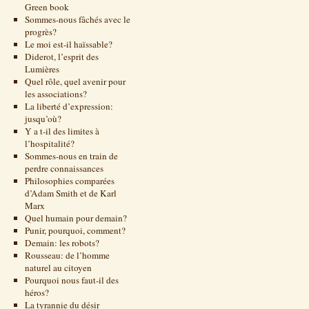
Green book
Sommes-nous fâchés avec le
progrès?
Le moi est-il haïssable?
Diderot, l’esprit des
Lumières
Quel rôle, quel avenir pour
les associations?
La liberté d’expression:
jusqu’où?
Y a t-il des limites à
l’hospitalité?
Sommes-nous en train de
perdre connaissances
Philosophies comparées
d’Adam Smith et de Karl
Marx
Quel humain pour demain?
Punir, pourquoi, comment?
Demain: les robots?
Rousseau: de l’homme
naturel au citoyen
Pourquoi nous faut-il des
héros?
La tyrannie du désir