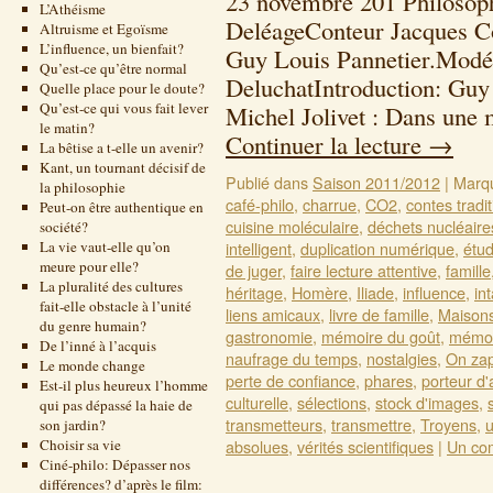
23 novembre 201 Philosoph
L’Athéisme
DeléageConteur Jacques Co
Altruisme et Egoïsme
L’influence, un bienfait?
Guy Louis Pannetier.Modé
Qu’est-ce qu’être normal
DeluchatIntroduction: Guy
Quelle place pour le doute?
Qu’est-ce qui vous fait lever
Michel Jolivet : Dans une 
le matin?
Continuer la lecture
→
La bêtise a t-elle un avenir?
Kant, un tournant décisif de
Publié dans
Saison 2011/2012
|
Marq
la philosophie
café-philo
,
charrue
,
CO2
,
contes tradi
Peut-on être authentique en
cuisine moléculaire
,
déchets nucléaire
société?
La vie vaut-elle qu’on
intelligent
,
duplication numérique
,
étu
meure pour elle?
de juger
,
faire lecture attentive
,
famille
La pluralité des cultures
héritage
,
Homère
,
Iliade
,
influence
,
in
fait-elle obstacle à l’unité
liens amicaux
,
livre de famille
,
Maisons
du genre humain?
gastronomie
,
mémoire du goût
,
mémoi
De l’inné à l’acquis
naufrage du temps
,
nostalgies
,
On za
Le monde change
perte de confiance
,
phares
,
porteur d'
Est-il plus heureux l’homme
culturelle
,
sélections
,
stock d'images
,
qui pas dépassé la haie de
transmetteurs
,
transmettre
,
Troyens
,
u
son jardin?
Choisir sa vie
absolues
,
vérités scientifiques
|
Un co
Ciné-philo: Dépasser nos
différences? d’après le film: