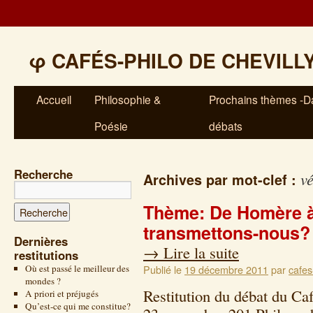
φ
CAFÉS-PHILO DE CHEVILL
Accueil
Philosophie &
Prochains thèmes -Da
Poésie
débats
Recherche
vé
Archives par mot-clef :
Thème: De Homère à
transmettons-nous?
Dernières
→
Lire la suite
restitutions
Où est passé le meilleur des
Publié le
19 décembre 2011
par
cafes
mondes ?
Restitution du débat du Ca
A priori et préjugés
Qu’est-ce qui me constitue?