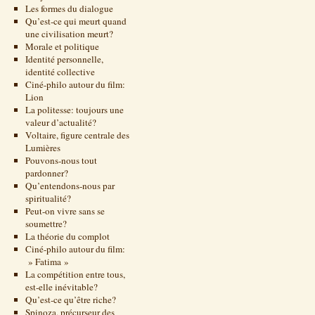
Les formes du dialogue
Qu’est-ce qui meurt quand
une civilisation meurt?
Morale et politique
Identité personnelle,
identité collective
Ciné-philo autour du film:
Lion
La politesse: toujours une
valeur d’actualité?
Voltaire, figure centrale des
Lumières
Pouvons-nous tout
pardonner?
Qu’entendons-nous par
spiritualité?
Peut-on vivre sans se
soumettre?
La théorie du complot
Ciné-philo autour du film:
» Fatima »
La compétition entre tous,
est-elle inévitable?
Qu’est-ce qu’être riche?
Spinoza, précurseur des