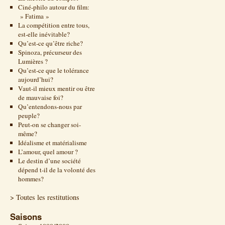
Ciné-philo autour du film:
» Fatima »
La compétition entre tous,
est-elle inévitable?
Qu’est-ce qu’être riche?
Spinoza, précurseur des
Lumières ?
Qu’est-ce que le tolérance
aujourd’hui?
Vaut-il mieux mentir ou être
de mauvaise foi?
Qu’entendons-nous par
peuple?
Peut-on se changer soi-
même?
Idéalisme et matérialisme
L’amour, quel amour ?
Le destin d’une société
dépend t-il de la volonté des
hommes?
> Toutes les restitutions
Saisons