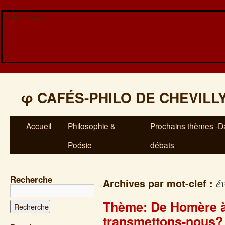
Veuillez patienter...
φ
CAFÉS-PHILO DE CHEVILL
Accueil
Philosophie &
Prochains thèmes -Da
Poésie
débats
Recherche
é
Archives par mot-clef :
Thème: De Homère à
transmettons-nous?