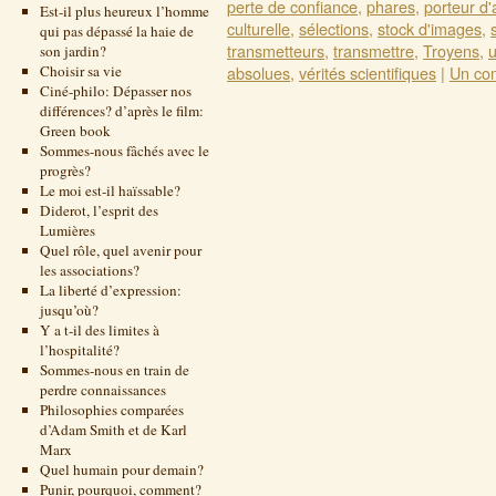
perte de confiance
,
phares
,
porteur d'
Est-il plus heureux l’homme
culturelle
,
sélections
,
stock d'images
,
qui pas dépassé la haie de
transmetteurs
,
transmettre
,
Troyens
,
u
son jardin?
Choisir sa vie
absolues
,
vérités scientifiques
|
Un co
Ciné-philo: Dépasser nos
différences? d’après le film:
Green book
Sommes-nous fâchés avec le
progrès?
Le moi est-il haïssable?
Diderot, l’esprit des
Lumières
Quel rôle, quel avenir pour
les associations?
La liberté d’expression:
jusqu’où?
Y a t-il des limites à
l’hospitalité?
Sommes-nous en train de
perdre connaissances
Philosophies comparées
d’Adam Smith et de Karl
Marx
Quel humain pour demain?
Punir, pourquoi, comment?