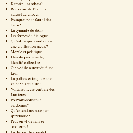
Demain: les robots?
Rousseau: de l’homme
naturel au citoyen
Pourquoi nous faut-il des
héros?
La tyrannie du désir
Les formes du dialogue
Qu’est-ce qui meurt quand
une civilisation meurt?
Morale et politique
Identité personnelle,
identité collective
Ciné-philo autour du film:
Lion
La politesse: toujours une
valeur d’actualité?
Voltaire, figure centrale des
Lumières
Pouvons-nous tout
pardonner?
Qu’entendons-nous par
spiritualité?
Peut-on vivre sans se
soumettre?
La théorie du complot