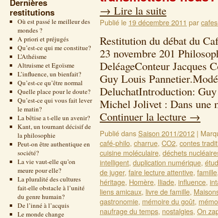
Dernières
→
Lire la suite
restitutions
Où est passé le meilleur des
Publié le
19 décembre 2011
par
cafes
mondes ?
Restitution du débat du Ca
A priori et préjugés
Qu’est-ce qui me constitue?
23 novembre 201 Philosoph
L’Athéisme
DeléageConteur Jacques Co
Altruisme et Egoïsme
L’influence, un bienfait?
Guy Louis Pannetier.Modé
Qu’est-ce qu’être normal
DeluchatIntroduction: Guy
Quelle place pour le doute?
Qu’est-ce qui vous fait lever
Michel Jolivet : Dans une 
le matin?
Continuer la lecture
→
La bêtise a t-elle un avenir?
Kant, un tournant décisif de
Publié dans
Saison 2011/2012
|
Marq
la philosophie
café-philo
,
charrue
,
CO2
,
contes tradi
Peut-on être authentique en
cuisine moléculaire
,
déchets nucléaire
société?
La vie vaut-elle qu’on
intelligent
,
duplication numérique
,
étu
meure pour elle?
de juger
,
faire lecture attentive
,
famille
La pluralité des cultures
héritage
,
Homère
,
Iliade
,
influence
,
in
fait-elle obstacle à l’unité
liens amicaux
,
livre de famille
,
Maisons
du genre humain?
gastronomie
,
mémoire du goût
,
mémoi
De l’inné à l’acquis
naufrage du temps
,
nostalgies
,
On za
Le monde change