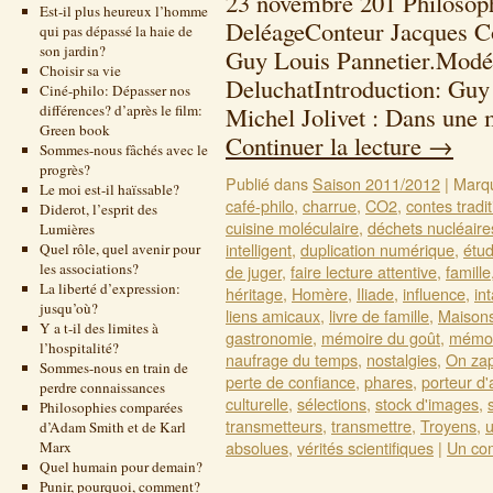
23 novembre 201 Philosoph
Est-il plus heureux l’homme
DeléageConteur Jacques Co
qui pas dépassé la haie de
son jardin?
Guy Louis Pannetier.Modé
Choisir sa vie
DeluchatIntroduction: Guy
Ciné-philo: Dépasser nos
différences? d’après le film:
Michel Jolivet : Dans une 
Green book
Continuer la lecture
→
Sommes-nous fâchés avec le
progrès?
Publié dans
Saison 2011/2012
|
Marq
Le moi est-il haïssable?
café-philo
,
charrue
,
CO2
,
contes tradi
Diderot, l’esprit des
cuisine moléculaire
,
déchets nucléaire
Lumières
intelligent
,
duplication numérique
,
étu
Quel rôle, quel avenir pour
les associations?
de juger
,
faire lecture attentive
,
famille
La liberté d’expression:
héritage
,
Homère
,
Iliade
,
influence
,
in
jusqu’où?
liens amicaux
,
livre de famille
,
Maisons
Y a t-il des limites à
gastronomie
,
mémoire du goût
,
mémoi
l’hospitalité?
naufrage du temps
,
nostalgies
,
On za
Sommes-nous en train de
perte de confiance
,
phares
,
porteur d'
perdre connaissances
culturelle
,
sélections
,
stock d'images
,
Philosophies comparées
transmetteurs
,
transmettre
,
Troyens
,
u
d’Adam Smith et de Karl
absolues
,
vérités scientifiques
|
Un co
Marx
Quel humain pour demain?
Punir, pourquoi, comment?