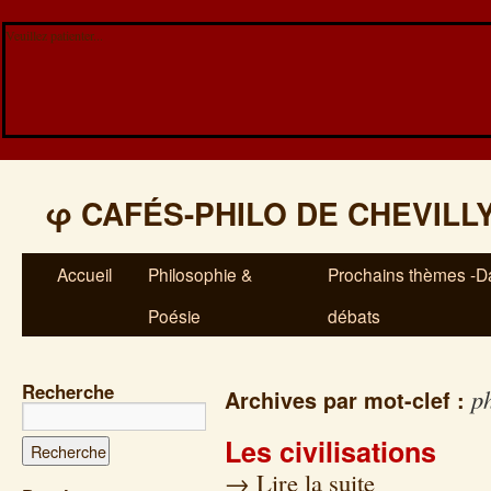
Veuillez patienter...
φ
CAFÉS-PHILO DE CHEVILL
Accueil
Philosophie &
Prochains thèmes -Da
Poésie
débats
Recherche
p
Archives par mot-clef :
Les civilisations
→
Lire la suite