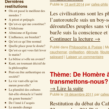
Dernières
Publié le
13 avril 2014
par
cafes-philo
restitutions
Où est passé le meilleur des
Les civilisations sont les 
mondes ?
l’autorouteJe suis un boy-s
A priori et préjugés
Qu’est-ce qui me constitue?
dérouteDes peuples sans v
L’Athéisme
barJe suis la conscience et
Altruisme et Egoïsme
L’influence, un bienfait?
Continuer la lecture
→
Qu’est-ce qu’être normal
Quelle place pour le doute?
Publié dans
Philosophie & Poésie
|
Ma
Qu’est-ce qui vous fait lever
cauchemar
,
civilisation
,
déroute
,
filout
le matin?
salopard
|
Laisser un commentaire
La bêtise a t-elle un avenir?
Kant, un tournant décisif de
la philosophie
Peut-on être authentique en
Thème: De Homère à
société?
transmettons-nous?
La vie vaut-elle qu’on
meure pour elle?
→
Lire la suite
La pluralité des cultures
Publié le
19 décembre 2011
par
cafes
fait-elle obstacle à l’unité
du genre humain?
Restitution du débat du Ca
De l’inné à l’acquis
Le monde change