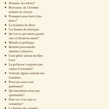
Demain: les robots?
Rousseau: de l’homme
naturel au citoyen
Pourquoi nous faut-il des
héros?
La tyrannie du désir
Les formes du dialogue
Qu’est-ce qui meurt quand
une civilisation meurt?
Morale et politique
Identité personnelle,
identité collective
Ciné-philo autour du film:
Lion
La politesse: toujours une
valeur d’actualité?
Voltaire, figure centrale des
Lumières
Pouvons-nous tout
pardonner?
Qu’entendons-nous par
spiritualité?
Peut-on vivre sans se
soumettre?
La théorie du complot