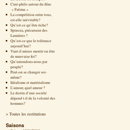
Ciné-philo autour du film:
» Fatima »
La compétition entre tous,
est-elle inévitable?
Qu’est-ce qu’être riche?
Spinoza, précurseur des
Lumières ?
Qu’est-ce que le tolérance
aujourd’hui?
Vaut-il mieux mentir ou être
de mauvaise foi?
Qu’entendons-nous par
peuple?
Peut-on se changer soi-
même?
Idéalisme et matérialisme
L’amour, quel amour ?
Le destin d’une société
dépend t-il de la volonté des
hommes?
> Toutes les restitutions
Saisons