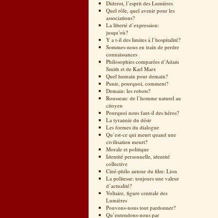
Diderot, l’esprit des Lumières
Quel rôle, quel avenir pour les
associations?
La liberté d’expression:
jusqu’où?
Y a t-il des limites à l’hospitalité?
Sommes-nous en train de perdre
connaissances
Philosophies comparées d’Adam
Smith et de Karl Marx
Quel humain pour demain?
Punir, pourquoi, comment?
Demain: les robots?
Rousseau: de l’homme naturel au
citoyen
Pourquoi nous faut-il des héros?
La tyrannie du désir
Les formes du dialogue
Qu’est-ce qui meurt quand une
civilisation meurt?
Morale et politique
Identité personnelle, identité
collective
Ciné-philo autour du film: Lion
La politesse: toujours une valeur
d’actualité?
Voltaire, figure centrale des
Lumières
Pouvons-nous tout pardonner?
Qu’entendons-nous par