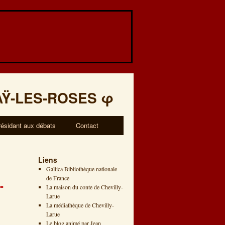
AŸ-LES-ROSES
φ
résidant aux débats
Contact
Liens
Gallica Bibliothèque nationale
de France
-
La maison du conte de Chevilly-
Larue
La médiathèque de Chevilly-
Larue
Le blog animé par Jean