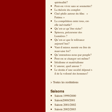
spiritualité?
Peut-on vivre sans se soumettre?
La théorie du complot
Ciné-philo autour du film: »
Fatima »
La compétition entre tous, est-
elle inévitable?
Qu’est-ce qu’être riche?
Spinoza, précurseur des
Lumières ?
Qu’est-ce que le tolérance
aujourd’hui?
Vaut-il mieux mentir ou être de
mauvaise foi?
Qu’entendons-nous par peuple?
Peut-on se changer soi-même?
Idéalisme et matérialisme
L’amour, quel amour ?
Le destin d’une société dépend t-
il de la volonté des hommes?
> Toutes les restitutions
Saisons
Saison 1999/2000
Saison2000/2001
Saison 2001/2002
Saison 2002/2003