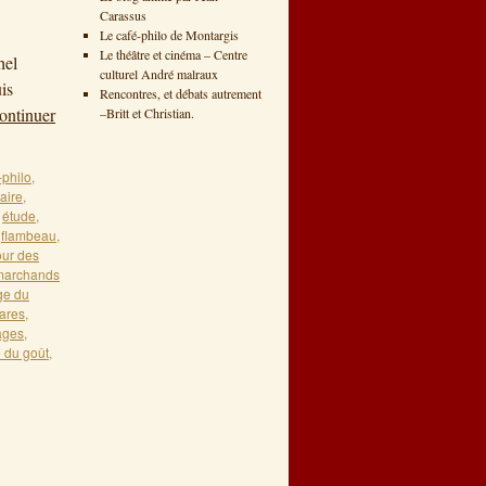
Carassus
1
Le café-philo de Montargis
Le théâtre et cinéma – Centre
hel
culturel André malraux
is
Rencontres, et débats autrement
ontinuer
–Britt et Christian.
-philo
,
aire
,
,
étude
,
,
flambeau
,
our des
marchands
ge du
ares
,
ages
,
é du goût
,