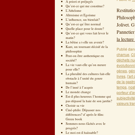
A priori et préjugés
Qu’est-ce qui me constitue?
Restituti
L’Athéisme
Altruisme et Egoïsme
Philosop
L’influence, un bienfait?
Jolivet. 
Qu’est-ce qu’être normal
Quelle place pour le doute?
Pannetier
Qu’est-ce qui vous fait lever le
matin?
la lecture
La bêtise a t-elle un avenir?
Kant, un tournant décisif de la
Publié dan
philosophie
charrue
,
C
Peut-on être authentique en
déchets nu
société?
La vie vaut-elle qu’on meure
évolutionn
pour elle?
gènes
,
gén
La pluralité des cultures fait-elle
livres
,
l'art
obstacle à l’unité du genre
de la gast
humain?
temps
,
nos
De l’inné à l’acquis
Le monde change
porteur d'a
Est-il plus heureux l’homme qui
subjectivité
pas dépassé la haie de son jardin?
valeurs tr
Choisir sa vie
Ciné-philo: Dépasser nos
différences? d’après le film:
Green book
Sommes-nous fâchés avec le
progrès?
Le moi est-il haïssable?