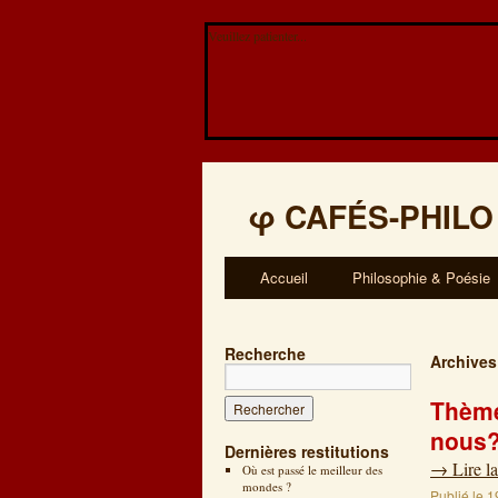
Veuillez patienter...
φ
CAFÉS-PHILO
Accueil
Philosophie & Poésie
Recherche
Archives
Thème
nous
Dernières restitutions
→
Lire la
Où est passé le meilleur des
mondes ?
Publié le
1