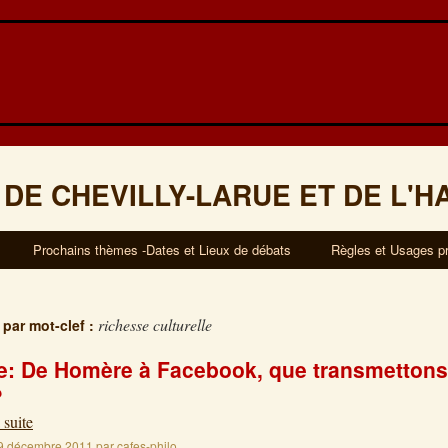
 DE CHEVILLY-LARUE ET DE L'H
Prochains thèmes -Dates et Lieux de débats
Règles et Usages p
richesse culturelle
 par mot-clef :
: De Homère à Facebook, que transmettons
?
 suite
9 décembre 2011
par
cafes-philo