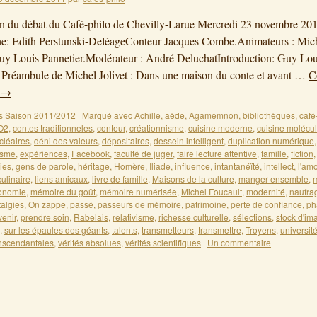
on du débat du Café-philo de Chevilly-Larue Mercredi 23 novembre 20
he: Edith Perstunski-DeléageConteur Jacques Combe.Animateurs : Mic
Guy Louis Pannetier.Modérateur : André DeluchatIntroduction: Guy Lou
 Préambule de Michel Jolivet : Dans une maison du conte et avant …
C
→
s
Saison 2011/2012
|
Marqué avec
Achille
,
aède
,
Agamemnon
,
bibliothèques
,
café
O2
,
contes traditionneles
,
conteur
,
créationnisme
,
cuisine moderne
,
cuisine molécul
cléaires
,
déni des valeurs
,
dépositaires
,
dessein intelligent
,
duplication numérique
isme
,
expériences
,
Facebook
,
faculté de juger
,
faire lecture attentive
,
famille
,
fiction
ies
,
gens de parole
,
héritage
,
Homère
,
Iliade
,
influence
,
intantanéïté
,
intellect
,
l'am
 culinaire
,
liens amicaux
,
livre de famille
,
Maisons de la culture
,
manger ensemble
,
ronomie
,
mémoire du goût
,
mémoire numérisée
,
Michel Foucault
,
modernité
,
naufra
talgies
,
On zappe
,
passé
,
passeurs de mémoire
,
patrimoine
,
perte de confiance
,
ph
venir
,
prendre soin
,
Rabelais
,
relativisme
,
richesse culturelle
,
sélections
,
stock d'im
,
sur les épaules des géants
,
talents
,
transmetteurs
,
transmettre
,
Troyens
,
universit
anscendantales
,
vérités absolues
,
vérités scientifiques
|
Un commentaire