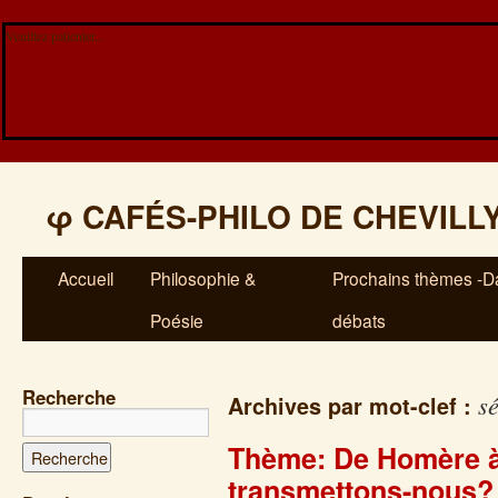
Veuillez patienter...
φ
CAFÉS-PHILO DE CHEVILL
Accueil
Philosophie &
Prochains thèmes -Da
Poésie
débats
Recherche
sé
Archives par mot-clef :
Thème: De Homère à
transmettons-nous?