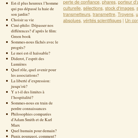
perte de confiance
,
phares
,
porteur d'
Est-il plus heureux l’homme
culturelle
,
sélections
,
stock d'images
,
qui pas dépassé la haie de
transmetteurs
,
transmettre
,
Troyens
,
u
son jardin?
Choisir sa vie
absolues
,
vérités scientifiques
|
Un co
Ciné-philo: Dépasser nos
différences? d’après le film:
Green book
Sommes-nous fâchés avec le
progrès?
Le moi est-il haïssable?
Diderot, l’esprit des
Lumières
Quel rôle, quel avenir pour
les associations?
La liberté d’expression:
jusqu’où?
Y a t-il des limites à
l’hospitalité?
Sommes-nous en train de
perdre connaissances
Philosophies comparées
d’Adam Smith et de Karl
Marx
Quel humain pour demain?
Punir, pourquoi, comment?