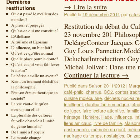
Dernières
→
Lire la suite
restitutions
Où est passé le meilleur des
Publié le
19 décembre 2011
par
cafes
mondes ?
Restitution du débat du Ca
A priori et préjugés
Qu’est-ce qui me constitue?
23 novembre 201 Philosoph
L’Athéisme
DeléageConteur Jacques Co
Altruisme et Egoïsme
L’influence, un bienfait?
Guy Louis Pannetier.Modé
Qu’est-ce qu’être normal
DeluchatIntroduction: Guy
Quelle place pour le doute?
Qu’est-ce qui vous fait lever
Michel Jolivet : Dans une 
le matin?
Continuer la lecture
→
La bêtise a t-elle un avenir?
Kant, un tournant décisif de
Publié dans
Saison 2011/2012
|
Marq
la philosophie
café-philo
,
charrue
,
CO2
,
contes tradi
Peut-on être authentique en
cuisine moléculaire
,
déchets nucléaire
société?
La vie vaut-elle qu’on
intelligent
,
duplication numérique
,
étu
meure pour elle?
de juger
,
faire lecture attentive
,
famille
La pluralité des cultures
héritage
,
Homère
,
Iliade
,
influence
,
in
fait-elle obstacle à l’unité
liens amicaux
,
livre de famille
,
Maisons
du genre humain?
gastronomie
,
mémoire du goût
,
mémoi
De l’inné à l’acquis
naufrage du temps
,
nostalgies
,
On za
Le monde change