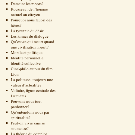
Demain: les robots?
Rousseau: de l’homme
naturel au citoyen
Pourquoi nous faut-il des
héros?
La tyrannie du désir
Les formes du dialogue
Qu’est-ce qui meurt quand
une civilisation meurt?
Morale et politique
Identité personnelle,
identité collective
Ciné-philo autour du film:
Lion
La politesse: toujours une
valeur d’actualité?
Voltaire, figure centrale des
Lumières
Pouvons-nous tout
pardonner?
Qu’entendons-nous par
spiritualité?
Peut-on vivre sans se
soumettre?
La théorie du complot