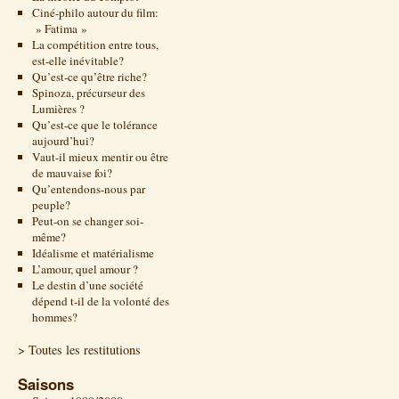
Ciné-philo autour du film:
» Fatima »
La compétition entre tous,
est-elle inévitable?
Qu’est-ce qu’être riche?
Spinoza, précurseur des
Lumières ?
Qu’est-ce que le tolérance
aujourd’hui?
Vaut-il mieux mentir ou être
de mauvaise foi?
Qu’entendons-nous par
peuple?
Peut-on se changer soi-
même?
Idéalisme et matérialisme
L’amour, quel amour ?
Le destin d’une société
dépend t-il de la volonté des
hommes?
> Toutes les restitutions
Saisons