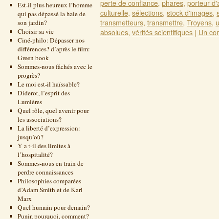
perte de confiance
,
phares
,
porteur d'
Est-il plus heureux l’homme
culturelle
,
sélections
,
stock d'images
,
qui pas dépassé la haie de
transmetteurs
,
transmettre
,
Troyens
,
u
son jardin?
Choisir sa vie
absolues
,
vérités scientifiques
|
Un co
Ciné-philo: Dépasser nos
différences? d’après le film:
Green book
Sommes-nous fâchés avec le
progrès?
Le moi est-il haïssable?
Diderot, l’esprit des
Lumières
Quel rôle, quel avenir pour
les associations?
La liberté d’expression:
jusqu’où?
Y a t-il des limites à
l’hospitalité?
Sommes-nous en train de
perdre connaissances
Philosophies comparées
d’Adam Smith et de Karl
Marx
Quel humain pour demain?
Punir, pourquoi, comment?