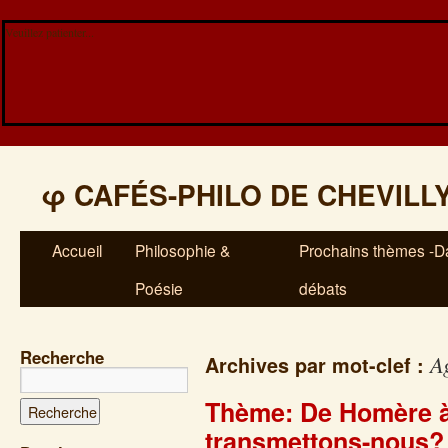
Veuillez patienter...
φ
CAFÉS-PHILO DE CHEVILL
Accueil
Philosophie &
Prochains thèmes -Da
Poésie
débats
Recherche
A
Archives par mot-clef :
Thème: De Homère à
transmettons-nous?