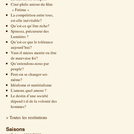
Ciné-philo autour du film:
» Fatima »
La compétition entre tous,
est-elle inévitable?
Qu’est-ce qu’être riche?
Spinoza, précurseur des
Lumières ?
Qu’est-ce que le tolérance
aujourd’hui?
Vaut-il mieux mentir ou être
de mauvaise foi?
Qu’entendons-nous par
peuple?
Peut-on se changer soi-
même?
Idéalisme et matérialisme
L’amour, quel amour ?
Le destin d’une société
dépend t-il de la volonté des
hommes?
> Toutes les restitutions
Saisons