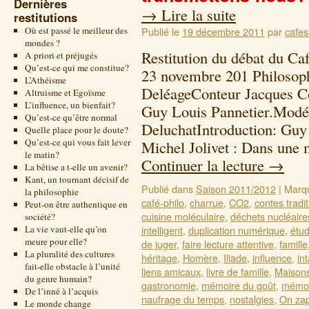
Dernières
→
Lire la suite
restitutions
Où est passé le meilleur des
Publié le
19 décembre 2011
par
cafes
mondes ?
Restitution du débat du Ca
A priori et préjugés
Qu’est-ce qui me constitue?
23 novembre 201 Philosoph
L’Athéisme
DeléageConteur Jacques Co
Altruisme et Egoïsme
L’influence, un bienfait?
Guy Louis Pannetier.Modé
Qu’est-ce qu’être normal
DeluchatIntroduction: Guy
Quelle place pour le doute?
Qu’est-ce qui vous fait lever
Michel Jolivet : Dans une 
le matin?
Continuer la lecture
→
La bêtise a t-elle un avenir?
Kant, un tournant décisif de
Publié dans
Saison 2011/2012
|
Marq
la philosophie
café-philo
,
charrue
,
CO2
,
contes tradi
Peut-on être authentique en
cuisine moléculaire
,
déchets nucléaire
société?
La vie vaut-elle qu’on
intelligent
,
duplication numérique
,
étu
meure pour elle?
de juger
,
faire lecture attentive
,
famille
La pluralité des cultures
héritage
,
Homère
,
Iliade
,
influence
,
in
fait-elle obstacle à l’unité
liens amicaux
,
livre de famille
,
Maisons
du genre humain?
gastronomie
,
mémoire du goût
,
mémoi
De l’inné à l’acquis
naufrage du temps
,
nostalgies
,
On za
Le monde change