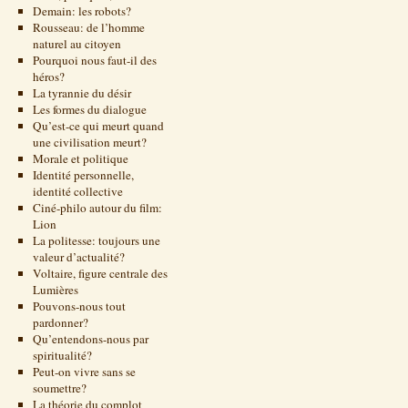
Demain: les robots?
Rousseau: de l’homme
naturel au citoyen
Pourquoi nous faut-il des
héros?
La tyrannie du désir
Les formes du dialogue
Qu’est-ce qui meurt quand
une civilisation meurt?
Morale et politique
Identité personnelle,
identité collective
Ciné-philo autour du film:
Lion
La politesse: toujours une
valeur d’actualité?
Voltaire, figure centrale des
Lumières
Pouvons-nous tout
pardonner?
Qu’entendons-nous par
spiritualité?
Peut-on vivre sans se
soumettre?
La théorie du complot