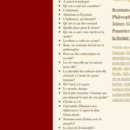
A priori et préjugés
Qu’est-ce qui me constitue?
Restituti
L’Athéisme
Altruisme et Egoïsme
Philosop
L’influence, un bienfait?
Jolivet. 
Qu’est-ce qu’être normal
Quelle place pour le doute?
Pannetier
Qu’est-ce qui vous fait lever le
matin?
la lecture
La bêtise a t-elle un avenir?
Kant, un tournant décisif de la
Publié dan
philosophie
charrue
,
C
Peut-on être authentique en
déchets nu
société?
La vie vaut-elle qu’on meure
évolutionn
pour elle?
gènes
,
gén
La pluralité des cultures fait-elle
livres
,
l'art
obstacle à l’unité du genre
de la gast
humain?
temps
,
nos
De l’inné à l’acquis
Le monde change
porteur d'a
Est-il plus heureux l’homme qui
subjectivité
pas dépassé la haie de son jardin?
valeurs tr
Choisir sa vie
Ciné-philo: Dépasser nos
différences? d’après le film:
Green book
Sommes-nous fâchés avec le
progrès?
Le moi est-il haïssable?