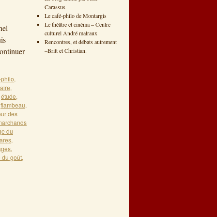
Carassus
1
Le café-philo de Montargis
Le théâtre et cinéma – Centre
hel
culturel André malraux
is
Rencontres, et débats autrement
ontinuer
–Britt et Christian.
-philo
,
aire
,
,
étude
,
,
flambeau
,
our des
marchands
ge du
ares
,
ages
,
é du goût
,