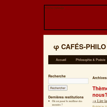
Veuillez patienter...
φ
CAFÉS-PHILO
Accueil
Philosophie & Poésie
Recherche
Archives
Thème
nous
Dernières restitutions
→
Lire la
Où est passé le meilleur des
mondes ?
Publié le
1