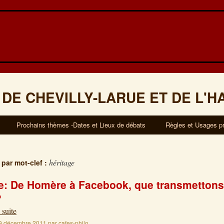
 DE CHEVILLY-LARUE ET DE L'H
Prochains thèmes -Dates et Lieux de débats
Règles et Usages p
héritage
 par mot-clef :
: De Homère à Facebook, que transmettons
?
 suite
9 décembre 2011
par
cafes-philo