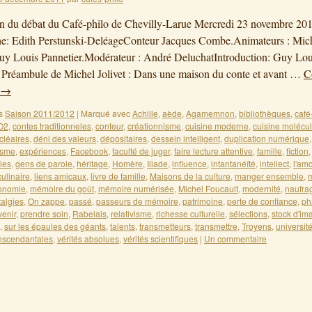
on du débat du Café-philo de Chevilly-Larue Mercredi 23 novembre 20
he: Edith Perstunski-DeléageConteur Jacques Combe.Animateurs : Mic
Guy Louis Pannetier.Modérateur : André DeluchatIntroduction: Guy Lou
 Préambule de Michel Jolivet : Dans une maison du conte et avant …
C
→
s
Saison 2011/2012
|
Marqué avec
Achille
,
aède
,
Agamemnon
,
bibliothèques
,
café
O2
,
contes traditionneles
,
conteur
,
créationnisme
,
cuisine moderne
,
cuisine molécul
cléaires
,
déni des valeurs
,
dépositaires
,
dessein intelligent
,
duplication numérique
isme
,
expériences
,
Facebook
,
faculté de juger
,
faire lecture attentive
,
famille
,
fiction
ies
,
gens de parole
,
héritage
,
Homère
,
Iliade
,
influence
,
intantanéïté
,
intellect
,
l'am
 culinaire
,
liens amicaux
,
livre de famille
,
Maisons de la culture
,
manger ensemble
,
ronomie
,
mémoire du goût
,
mémoire numérisée
,
Michel Foucault
,
modernité
,
naufra
talgies
,
On zappe
,
passé
,
passeurs de mémoire
,
patrimoine
,
perte de confiance
,
ph
venir
,
prendre soin
,
Rabelais
,
relativisme
,
richesse culturelle
,
sélections
,
stock d'im
,
sur les épaules des géants
,
talents
,
transmetteurs
,
transmettre
,
Troyens
,
universit
anscendantales
,
vérités absolues
,
vérités scientifiques
|
Un commentaire