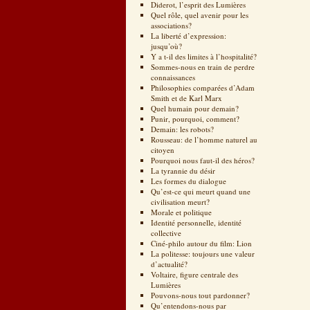
Diderot, l’esprit des Lumières
Quel rôle, quel avenir pour les
associations?
La liberté d’expression:
jusqu’où?
Y a t-il des limites à l’hospitalité?
Sommes-nous en train de perdre
connaissances
Philosophies comparées d’Adam
Smith et de Karl Marx
Quel humain pour demain?
Punir, pourquoi, comment?
Demain: les robots?
Rousseau: de l’homme naturel au
citoyen
Pourquoi nous faut-il des héros?
La tyrannie du désir
Les formes du dialogue
Qu’est-ce qui meurt quand une
civilisation meurt?
Morale et politique
Identité personnelle, identité
collective
Ciné-philo autour du film: Lion
La politesse: toujours une valeur
d’actualité?
Voltaire, figure centrale des
Lumières
Pouvons-nous tout pardonner?
Qu’entendons-nous par