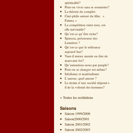
spiritualité?
Peut-on vivre sans se soumettre?
La théorie du complot
Ciné-philo autour du film: »
Fatima »
La compétition entre tous, est-
elle inévitable?
Qu’est-ce qu’être riche?
Spinoza, précurseur des
Lumières ?
Qu’est-ce que le tolérance
aujourd’hui?
Vaut-il mieux mentir ou être de
mauvaise foi?
Qu’entendons-nous par peuple?
Peut-on se changer soi-même?
Idéalisme et matérialisme
L’amour, quel amour ?
Le destin d’une société dépend t-
il de la volonté des hommes?
> Toutes les restitutions
Saisons
Saison 1999/2000
Saison2000/2001
Saison 2001/2002
Saison 2002/2003