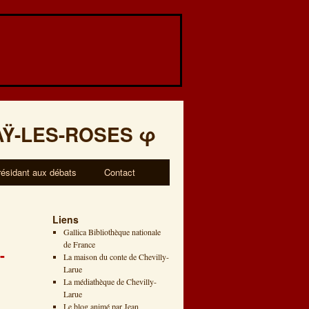
AŸ-LES-ROSES
φ
résidant aux débats
Contact
Liens
Gallica Bibliothèque nationale
de France
-
La maison du conte de Chevilly-
Larue
La médiathèque de Chevilly-
Larue
Le blog animé par Jean