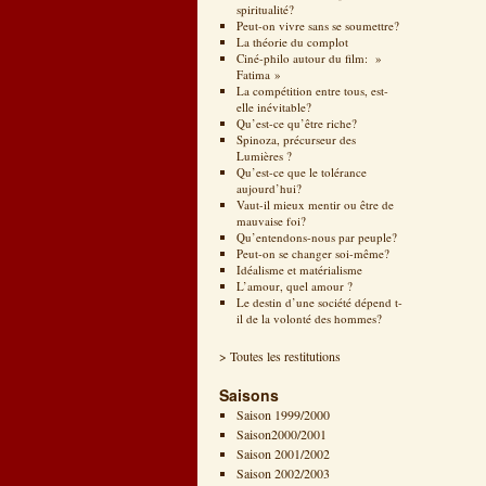
spiritualité?
Peut-on vivre sans se soumettre?
La théorie du complot
Ciné-philo autour du film: »
Fatima »
La compétition entre tous, est-
elle inévitable?
Qu’est-ce qu’être riche?
Spinoza, précurseur des
Lumières ?
Qu’est-ce que le tolérance
aujourd’hui?
Vaut-il mieux mentir ou être de
mauvaise foi?
Qu’entendons-nous par peuple?
Peut-on se changer soi-même?
Idéalisme et matérialisme
L’amour, quel amour ?
Le destin d’une société dépend t-
il de la volonté des hommes?
> Toutes les restitutions
Saisons
Saison 1999/2000
Saison2000/2001
Saison 2001/2002
Saison 2002/2003