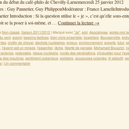
on du débat du café-philo de Chevilly-Laruemercredi 25 janvier 2012
s : Guy Pannetier, Guy PhilipponModérateur : France LaruelleIntroduc
ier Introduction : Si la question utilise le « je », c’est qu’elle sous-en
it se la poser à soi-même, et …
Continuer la lecture
→
s
Non classé
,
Saison 2011/2012
|
Marqué avec
"Je"
,
agir
,
Apocalypse
,
après-moi l
du vent
,
avenir
,
besoins factices
,
bien vivre ensemble
,
bosphère
,
Bougainville
,
brié
ntes
,
crottin de cheval
,
déchets nucléaires
,
enjeux
,
environnement
,
experts
,
futur
,
g
t
,
l'avenir est un mirage
,
l'essentiel
,
lâche
,
liberté de pensée
,
Mohamed Bouazizi
,
na
nscience
,
redevable
,
risque nucléaire
,
ronde des générations
,
s'inquiéter pour l'ave
re des moulinss
,
sentiment océanique
,
solidaire
,
soucoupes volantes
,
tri sélectif
,
ve
s
|
Un commentaire