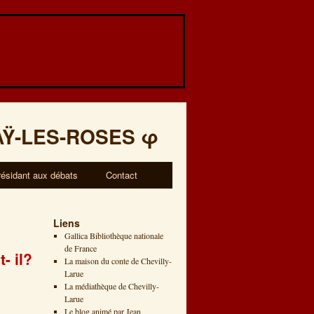
AŸ-LES-ROSES
φ
résidant aux débats
Contact
Liens
Gallica Bibliothèque nationale
de France
- il?
La maison du conte de Chevilly-
Larue
La médiathèque de Chevilly-
Larue
Le blog animé par Jean