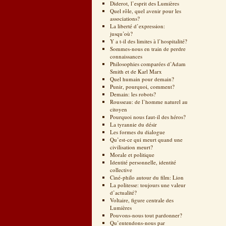
Diderot, l’esprit des Lumières
Quel rôle, quel avenir pour les
associations?
La liberté d’expression:
jusqu’où?
Y a t-il des limites à l’hospitalité?
Sommes-nous en train de perdre
connaissances
Philosophies comparées d’Adam
Smith et de Karl Marx
Quel humain pour demain?
Punir, pourquoi, comment?
Demain: les robots?
Rousseau: de l’homme naturel au
citoyen
Pourquoi nous faut-il des héros?
La tyrannie du désir
Les formes du dialogue
Qu’est-ce qui meurt quand une
civilisation meurt?
Morale et politique
Identité personnelle, identité
collective
Ciné-philo autour du film: Lion
La politesse: toujours une valeur
d’actualité?
Voltaire, figure centrale des
Lumières
Pouvons-nous tout pardonner?
Qu’entendons-nous par