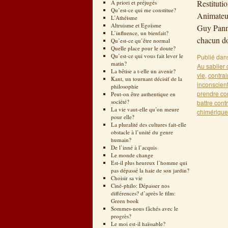
Restituti
A priori et préjugés
Qu’est-ce qui me constitue?
Animateur
L’Athéisme
Altruisme et Egoïsme
Guy Pannet
L’influence, un bienfait?
chacun do
Qu’est-ce qu’être normal
Quelle place pour le doute?
Qu’est-ce qui vous fait lever le
Publié dan
matin?
Au sablier 
La bêtise a t-elle un avenir?
vie
,
contrai
Kant, un tournant décisif de la
inconscien
philosophie
prendre co
Peut-on être authentique en
société?
battre cont
La vie vaut-elle qu’on meure
chimérique
pour elle?
La pluralité des cultures fait-elle
obstacle à l’unité du genre
humain?
De l’inné à l’acquis
Le monde change
Est-il plus heureux l’homme qui
pas dépassé la haie de son jardin?
Choisir sa vie
Ciné-philo: Dépasser nos
différences? d’après le film:
Green book
Sommes-nous fâchés avec le
progrès?
Le moi est-il haïssable?