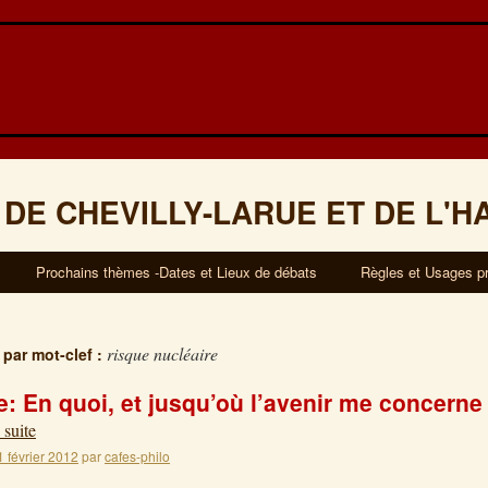
 DE CHEVILLY-LARUE ET DE L'H
Prochains thèmes -Dates et Lieux de débats
Règles et Usages p
risque nucléaire
 par mot-clef :
 En quoi, et jusqu’où l’avenir me concerne t
 suite
1 février 2012
par
cafes-philo