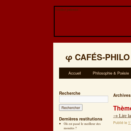
Veuillez patienter...
φ
CAFÉS-PHILO
Accueil
Philosophie & Poésie
Recherche
Archives
Thème:
→
Lire la
Dernières restitutions
Publié le
1
Où est passé le meilleur des
mondes ?