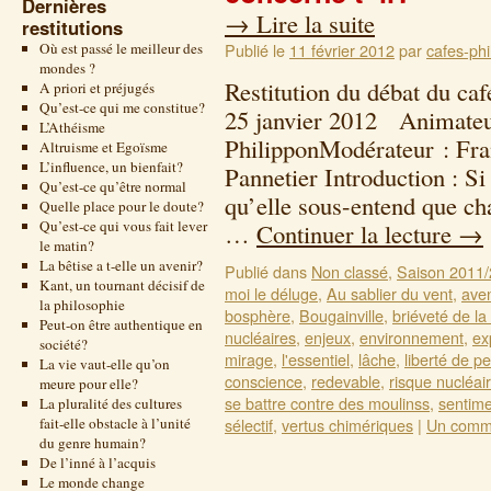
Dernières
→
Lire la suite
restitutions
Où est passé le meilleur des
Publié le
11 février 2012
par
cafes-phi
mondes ?
Restitution du débat du ca
A priori et préjugés
Qu’est-ce qui me constitue?
25 janvier 2012 Animateu
L’Athéisme
PhilipponModérateur : Fra
Altruisme et Egoïsme
L’influence, un bienfait?
Pannetier Introduction : Si 
Qu’est-ce qu’être normal
qu’elle sous-entend que ch
Quelle place pour le doute?
Qu’est-ce qui vous fait lever
…
Continuer la lecture
→
le matin?
La bêtise a t-elle un avenir?
Publié dans
Non classé
,
Saison 2011
Kant, un tournant décisif de
moi le déluge
,
Au sablier du vent
,
aven
la philosophie
bosphère
,
Bougainville
,
briéveté de la 
Peut-on être authentique en
nucléaires
,
enjeux
,
environnement
,
ex
société?
mirage
,
l'essentiel
,
lâche
,
liberté de p
La vie vaut-elle qu’on
conscience
,
redevable
,
risque nucléai
meure pour elle?
se battre contre des moulinss
,
sentim
La pluralité des cultures
fait-elle obstacle à l’unité
sélectif
,
vertus chimériques
|
Un comm
du genre humain?
De l’inné à l’acquis
Le monde change