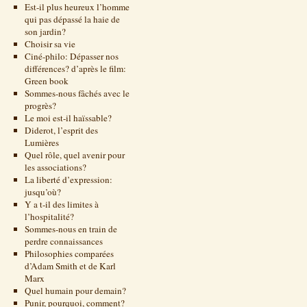
Est-il plus heureux l’homme
qui pas dépassé la haie de
son jardin?
Choisir sa vie
Ciné-philo: Dépasser nos
différences? d’après le film:
Green book
Sommes-nous fâchés avec le
progrès?
Le moi est-il haïssable?
Diderot, l’esprit des
Lumières
Quel rôle, quel avenir pour
les associations?
La liberté d’expression:
jusqu’où?
Y a t-il des limites à
l’hospitalité?
Sommes-nous en train de
perdre connaissances
Philosophies comparées
d’Adam Smith et de Karl
Marx
Quel humain pour demain?
Punir, pourquoi, comment?