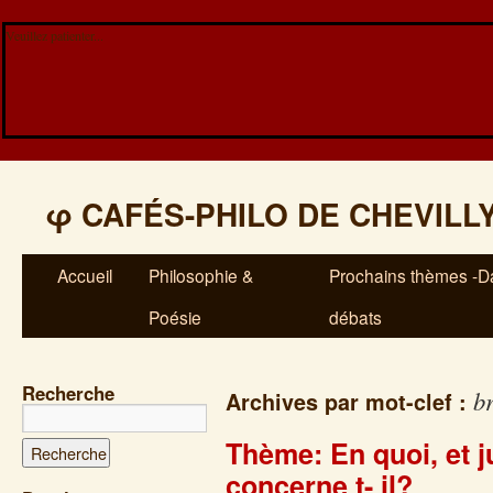
Veuillez patienter...
φ
CAFÉS-PHILO DE CHEVILL
Accueil
Philosophie &
Prochains thèmes -Da
Poésie
débats
Recherche
br
Archives par mot-clef :
Thème: En quoi, et j
concerne t- il?