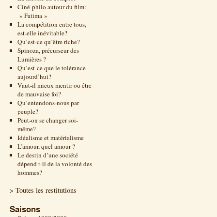
Ciné-philo autour du film:
» Fatima »
La compétition entre tous,
est-elle inévitable?
Qu’est-ce qu’être riche?
Spinoza, précurseur des
Lumières ?
Qu’est-ce que le tolérance
aujourd’hui?
Vaut-il mieux mentir ou être
de mauvaise foi?
Qu’entendons-nous par
peuple?
Peut-on se changer soi-
même?
Idéalisme et matérialisme
L’amour, quel amour ?
Le destin d’une société
dépend t-il de la volonté des
hommes?
> Toutes les restitutions
Saisons