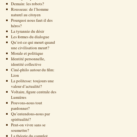
Demain: les robots?
Rousseau: de l’homme
naturel au citoyen
Pourquoi nous faut-il des
héros?
La tyrannie du désir
Les formes du dialogue
Qu’est-ce qui meurt quand
une civilisation meurt?
Morale et politique
Identité personnelle,
identité collective
Ciné-philo autour du film:
Lion
La politesse: toujours une
valeur d’actualité?
Voltaire, figure centrale des
Lumières
Pouvons-nous tout
pardonner?
Qu’entendons-nous par
spiritualité?
Peut-on vivre sans se
soumettre?
La théorie du complot