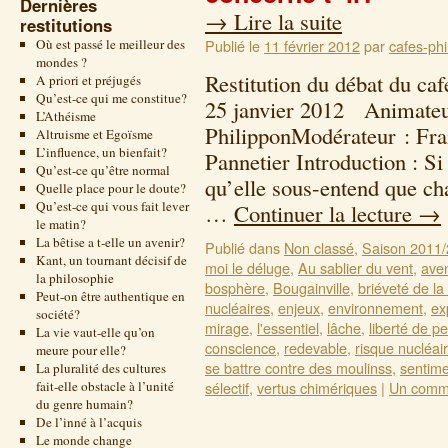
Dernières
→
Lire la suite
restitutions
Où est passé le meilleur des
Publié le
11 février 2012
par
cafes-phi
mondes ?
Restitution du débat du ca
A priori et préjugés
Qu’est-ce qui me constitue?
25 janvier 2012 Animateu
L’Athéisme
PhilipponModérateur : Fra
Altruisme et Egoïsme
L’influence, un bienfait?
Pannetier Introduction : Si 
Qu’est-ce qu’être normal
qu’elle sous-entend que ch
Quelle place pour le doute?
Qu’est-ce qui vous fait lever
…
Continuer la lecture
→
le matin?
La bêtise a t-elle un avenir?
Publié dans
Non classé
,
Saison 2011
Kant, un tournant décisif de
moi le déluge
,
Au sablier du vent
,
aven
la philosophie
bosphère
,
Bougainville
,
briéveté de la 
Peut-on être authentique en
nucléaires
,
enjeux
,
environnement
,
ex
société?
mirage
,
l'essentiel
,
lâche
,
liberté de p
La vie vaut-elle qu’on
conscience
,
redevable
,
risque nucléai
meure pour elle?
se battre contre des moulinss
,
sentim
La pluralité des cultures
fait-elle obstacle à l’unité
sélectif
,
vertus chimériques
|
Un comm
du genre humain?
De l’inné à l’acquis
Le monde change