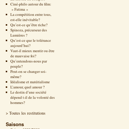
Ciné-philo autour du film:
» Fatima »
La compétition entre tous,
est-elle inévitable?
Qu’est-ce qu’être riche?
Spinoza, précurseur des
Lumières ?
Qu’est-ce que le tolérance
aujourd’hui?
Vaut-il mieux mentir ou être
de mauvaise foi?
Qu’entendons-nous par
peuple?
Peut-on se changer soi-
même?
Idéalisme et matérialisme
L’amour, quel amour ?
Le destin d’une société
dépend t-il de la volonté des
hommes?
> Toutes les restitutions
Saisons