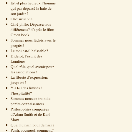
Est-il plus heureux l’homme
qui pas dépassé la haie de
son jardin?
Choisir sa vie
Ciné-philo: Dépasser nos
différences? d’après le film:
Green book
Sommes-nous fâchés avec le
progrès?
Le moi est-il haïssable?
Diderot, l’esprit des
Lumières
Quel rôle, quel avenir pour
les associations?
La liberté d’expression:
jusqu’où?
Y a t-il des limites à
l’hospitalité?
Sommes-nous en train de
perdre connaissances
Philosophies comparées
d’Adam Smith et de Karl
Marx
Quel humain pour demain?
Punir, pourquoi, comment?