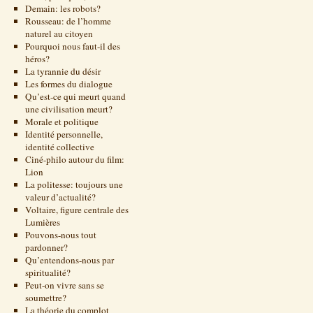
Demain: les robots?
Rousseau: de l’homme
naturel au citoyen
Pourquoi nous faut-il des
héros?
La tyrannie du désir
Les formes du dialogue
Qu’est-ce qui meurt quand
une civilisation meurt?
Morale et politique
Identité personnelle,
identité collective
Ciné-philo autour du film:
Lion
La politesse: toujours une
valeur d’actualité?
Voltaire, figure centrale des
Lumières
Pouvons-nous tout
pardonner?
Qu’entendons-nous par
spiritualité?
Peut-on vivre sans se
soumettre?
La théorie du complot