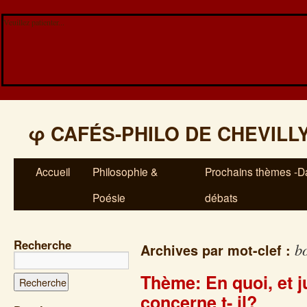
Veuillez patienter...
φ
CAFÉS-PHILO DE CHEVILL
Accueil
Philosophie &
Prochains thèmes -Da
Poésie
débats
Recherche
b
Archives par mot-clef :
Thème: En quoi, et j
concerne t- il?