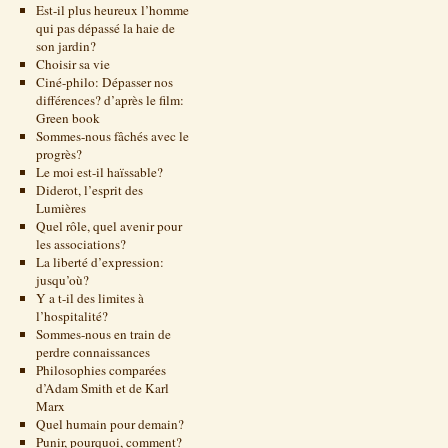
Est-il plus heureux l’homme
qui pas dépassé la haie de
son jardin?
Choisir sa vie
Ciné-philo: Dépasser nos
différences? d’après le film:
Green book
Sommes-nous fâchés avec le
progrès?
Le moi est-il haïssable?
Diderot, l’esprit des
Lumières
Quel rôle, quel avenir pour
les associations?
La liberté d’expression:
jusqu’où?
Y a t-il des limites à
l’hospitalité?
Sommes-nous en train de
perdre connaissances
Philosophies comparées
d’Adam Smith et de Karl
Marx
Quel humain pour demain?
Punir, pourquoi, comment?