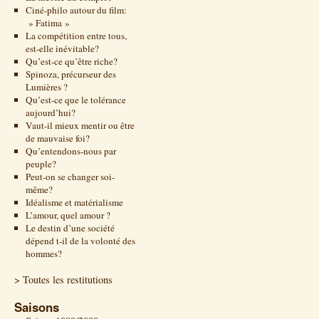
Ciné-philo autour du film:
» Fatima »
La compétition entre tous,
est-elle inévitable?
Qu’est-ce qu’être riche?
Spinoza, précurseur des
Lumières ?
Qu’est-ce que le tolérance
aujourd’hui?
Vaut-il mieux mentir ou être
de mauvaise foi?
Qu’entendons-nous par
peuple?
Peut-on se changer soi-
même?
Idéalisme et matérialisme
L’amour, quel amour ?
Le destin d’une société
dépend t-il de la volonté des
hommes?
> Toutes les restitutions
Saisons