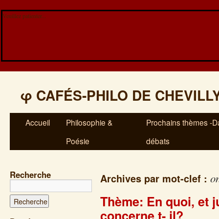
Veuillez patienter...
φ
CAFÉS-PHILO DE CHEVILL
Accueil
Philosophie &
Prochains thèmes -Da
Poésie
débats
Recherche
o
Archives par mot-clef :
Thème: En quoi, et j
concerne t- il?