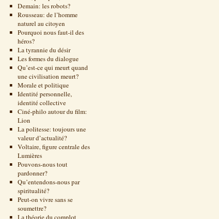
Demain: les robots?
Rousseau: de l’homme
naturel au citoyen
Pourquoi nous faut-il des
héros?
La tyrannie du désir
Les formes du dialogue
Qu’est-ce qui meurt quand
une civilisation meurt?
Morale et politique
Identité personnelle,
identité collective
Ciné-philo autour du film:
Lion
La politesse: toujours une
valeur d’actualité?
Voltaire, figure centrale des
Lumières
Pouvons-nous tout
pardonner?
Qu’entendons-nous par
spiritualité?
Peut-on vivre sans se
soumettre?
La théorie du complot