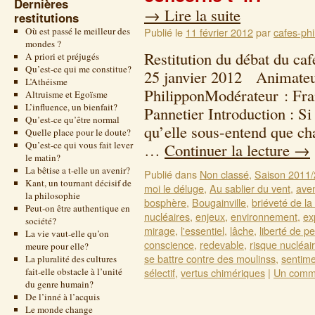
Dernières
→
Lire la suite
restitutions
Où est passé le meilleur des
Publié le
11 février 2012
par
cafes-phi
mondes ?
Restitution du débat du ca
A priori et préjugés
Qu’est-ce qui me constitue?
25 janvier 2012 Animateu
L’Athéisme
PhilipponModérateur : Fra
Altruisme et Egoïsme
L’influence, un bienfait?
Pannetier Introduction : Si 
Qu’est-ce qu’être normal
qu’elle sous-entend que ch
Quelle place pour le doute?
Qu’est-ce qui vous fait lever
…
Continuer la lecture
→
le matin?
La bêtise a t-elle un avenir?
Publié dans
Non classé
,
Saison 2011
Kant, un tournant décisif de
moi le déluge
,
Au sablier du vent
,
aven
la philosophie
bosphère
,
Bougainville
,
briéveté de la 
Peut-on être authentique en
nucléaires
,
enjeux
,
environnement
,
ex
société?
mirage
,
l'essentiel
,
lâche
,
liberté de p
La vie vaut-elle qu’on
conscience
,
redevable
,
risque nucléai
meure pour elle?
se battre contre des moulinss
,
sentim
La pluralité des cultures
fait-elle obstacle à l’unité
sélectif
,
vertus chimériques
|
Un comm
du genre humain?
De l’inné à l’acquis
Le monde change