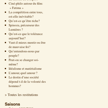
Ciné-philo autour du film:
» Fatima »
La compétition entre tous,
est-elle inévitable?
Qu’est-ce qu’être riche?
Spinoza, précurseur des
Lumières ?
Qu’est-ce que le tolérance
aujourd’hui?
Vaut-il mieux mentir ou être
de mauvaise foi?
Qu’entendons-nous par
peuple?
Peut-on se changer soi-
même?
Idéalisme et matérialisme
L’amour, quel amour ?
Le destin d’une société
dépend t-il de la volonté des
hommes?
> Toutes les restitutions
Saisons