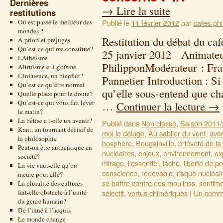
Dernières
→
Lire la suite
restitutions
Où est passé le meilleur des
Publié le
11 février 2012
par
cafes-phi
mondes ?
Restitution du débat du ca
A priori et préjugés
Qu’est-ce qui me constitue?
25 janvier 2012 Animateu
L’Athéisme
PhilipponModérateur : Fra
Altruisme et Egoïsme
L’influence, un bienfait?
Pannetier Introduction : Si 
Qu’est-ce qu’être normal
qu’elle sous-entend que ch
Quelle place pour le doute?
Qu’est-ce qui vous fait lever
…
Continuer la lecture
→
le matin?
La bêtise a t-elle un avenir?
Publié dans
Non classé
,
Saison 2011
Kant, un tournant décisif de
moi le déluge
,
Au sablier du vent
,
aven
la philosophie
bosphère
,
Bougainville
,
briéveté de la 
Peut-on être authentique en
nucléaires
,
enjeux
,
environnement
,
ex
société?
mirage
,
l'essentiel
,
lâche
,
liberté de p
La vie vaut-elle qu’on
conscience
,
redevable
,
risque nucléai
meure pour elle?
se battre contre des moulinss
,
sentim
La pluralité des cultures
fait-elle obstacle à l’unité
sélectif
,
vertus chimériques
|
Un comm
du genre humain?
De l’inné à l’acquis
Le monde change