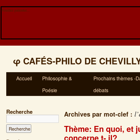
Veuillez patienter...
φ
CAFÉS-PHILO DE CHEVILL
Accueil
Philosophie &
Prochains thèmes -Da
Poésie
débats
Recherche
l’
Archives par mot-clef :
Thème: En quoi, et j
concerne t- il?