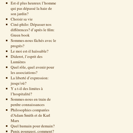
Est-il plus heureux l’homme
qui pas dépassé la haie de
son jardin?
Choisir sa vie
Ciné-philo: Dépasser nos
différences? d’après le film:
Green book
Sommes-nous fâchés avec le
progrès?
Le moi est-il haïssable?
Diderot, l’esprit des
Lumières
Quel rôle, quel avenir pour
les associations?
La liberté d’expression:
jusqu’où?
Y a t-il des limites à
l’hospitalité?
Sommes-nous en train de
perdre connaissances
Philosophies comparées
d’Adam Smith et de Karl
Marx
Quel humain pour demain?
Punir, pourquoi, comment?