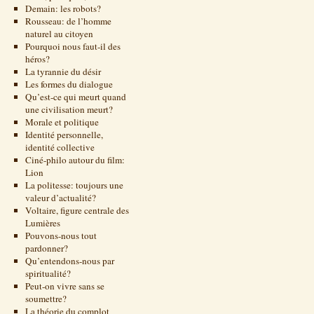
Demain: les robots?
Rousseau: de l’homme
naturel au citoyen
Pourquoi nous faut-il des
héros?
La tyrannie du désir
Les formes du dialogue
Qu’est-ce qui meurt quand
une civilisation meurt?
Morale et politique
Identité personnelle,
identité collective
Ciné-philo autour du film:
Lion
La politesse: toujours une
valeur d’actualité?
Voltaire, figure centrale des
Lumières
Pouvons-nous tout
pardonner?
Qu’entendons-nous par
spiritualité?
Peut-on vivre sans se
soumettre?
La théorie du complot