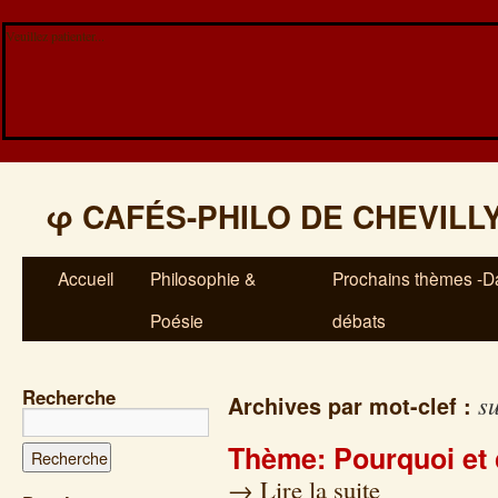
Veuillez patienter...
φ
CAFÉS-PHILO DE CHEVILL
Accueil
Philosophie &
Prochains thèmes -Da
Poésie
débats
Recherche
su
Archives par mot-clef :
Thème: Pourquoi et 
→
Lire la suite