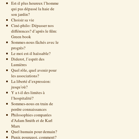
Est-il plus heureux l’homme
qui pas dépassé la haie de
son jardin?
Choisir sa vie
Ciné-philo: Dépasser nos
différences? d’après le film:
Green book
Sommes-nous fâchés avec le
progrès?
Le moi est-il haïssable?
Diderot, l’esprit des
Lumières
Quel rôle, quel avenir pour
les associations?
La liberté d’expression:
jusqu’où?
Y a t-il des limites à
l’hospitalité?
Sommes-nous en train de
perdre connaissances
Philosophies comparées
d’Adam Smith et de Karl
Marx
Quel humain pour demain?
Punir, pourquoi, comment?