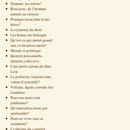
Demain: les robots?
Rousseau: de l’homme
naturel au citoyen
Pourquoi nous faut-il des
héros?
La tyrannie du désir
Les formes du dialogue
Qu’est-ce qui meurt quand
une civilisation meurt?
Morale et politique
Identité personnelle,
identité collective
Ciné-philo autour du film:
Lion
La politesse: toujours une
valeur d’actualité?
Voltaire, figure centrale des
Lumières
Pouvons-nous tout
pardonner?
Qu’entendons-nous par
spiritualité?
Peut-on vivre sans se
soumettre?
La théorie du complot