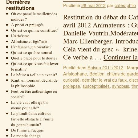
Dernières
Publié le
26 mai 2012
par
cafes-philo
restitutions
Où est passé le meilleur des
Restitution du débat du Ca
mondes ?
avril 2012 Animateurs : G
A priori et préjugés
Qu’est-ce qui me constitue?
Danielle Vautrin.Modérateu
L’Athéisme
Marc Ellenberger. Introduct
Altruisme et Egoïsme
L’influence, un bienfait?
Cela vient du grec « krinein
Qu’est-ce qu’être normal
Ce verbe a …
Continuer la
Quelle place pour le doute?
Qu’est-ce qui vous fait lever
Publié dans
Saison 2011/2012
|
Marq
le matin?
Aristophane
,
Béotien
,
chiens de gard
La bêtise a t-elle un avenir?
curiosité
,
démêler le vrai du faux
,
disc
Kant, un tournant décisif de
prolepse
,
susceptibilités
,
synopsis
,
thi
la philosophie
Peut-on être authentique en
société?
La vie vaut-elle qu’on
meure pour elle?
La pluralité des cultures
fait-elle obstacle à l’unité
du genre humain?
De l’inné à l’acquis
Le monde change