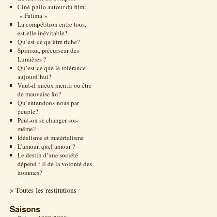
Ciné-philo autour du film:
» Fatima »
La compétition entre tous,
est-elle inévitable?
Qu’est-ce qu’être riche?
Spinoza, précurseur des
Lumières ?
Qu’est-ce que le tolérance
aujourd’hui?
Vaut-il mieux mentir ou être
de mauvaise foi?
Qu’entendons-nous par
peuple?
Peut-on se changer soi-
même?
Idéalisme et matérialisme
L’amour, quel amour ?
Le destin d’une société
dépend t-il de la volonté des
hommes?
> Toutes les restitutions
Saisons