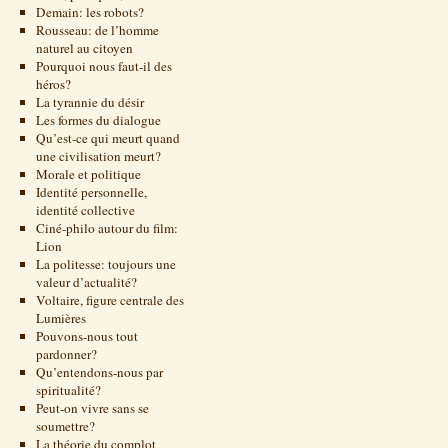
Demain: les robots?
Rousseau: de l’homme
naturel au citoyen
Pourquoi nous faut-il des
héros?
La tyrannie du désir
Les formes du dialogue
Qu’est-ce qui meurt quand
une civilisation meurt?
Morale et politique
Identité personnelle,
identité collective
Ciné-philo autour du film:
Lion
La politesse: toujours une
valeur d’actualité?
Voltaire, figure centrale des
Lumières
Pouvons-nous tout
pardonner?
Qu’entendons-nous par
spiritualité?
Peut-on vivre sans se
soumettre?
La théorie du complot