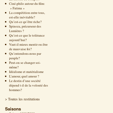
Ciné-philo autour du film:
» Fatima »
La compétition entre tous,
est-elle inévitable?
Qu’est-ce qu’être riche?
Spinoza, précurseur des
Lumières ?
Qu’est-ce que le tolérance
aujourd’hui?
Vaut-il mieux mentir ou être
de mauvaise foi?
Qu’entendons-nous par
peuple?
Peut-on se changer soi-
même?
Idéalisme et matérialisme
L’amour, quel amour ?
Le destin d’une société
dépend t-il de la volonté des
hommes?
> Toutes les restitutions
Saisons