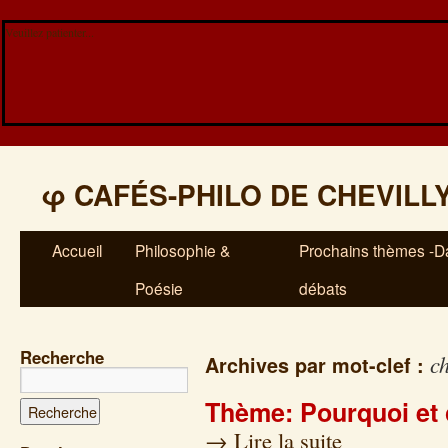
Veuillez patienter...
φ
CAFÉS-PHILO DE CHEVILL
Accueil
Philosophie &
Prochains thèmes -Da
Poésie
débats
Recherche
c
Archives par mot-clef :
Thème: Pourquoi et 
→
Lire la suite