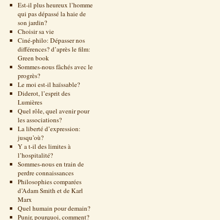
Est-il plus heureux l’homme
qui pas dépassé la haie de
son jardin?
Choisir sa vie
Ciné-philo: Dépasser nos
différences? d’après le film:
Green book
Sommes-nous fâchés avec le
progrès?
Le moi est-il haïssable?
Diderot, l’esprit des
Lumières
Quel rôle, quel avenir pour
les associations?
La liberté d’expression:
jusqu’où?
Y a t-il des limites à
l’hospitalité?
Sommes-nous en train de
perdre connaissances
Philosophies comparées
d’Adam Smith et de Karl
Marx
Quel humain pour demain?
Punir, pourquoi, comment?