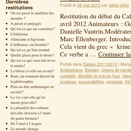
Dernières
Publié le
26 mai 2012
par
cafes-philo
restitutions
Où est passé le meilleur des
Restitution du débat du Ca
mondes ?
avril 2012 Animateurs : G
A priori et préjugés
Qu’est-ce qui me constitue?
Danielle Vautrin.Modérateu
L’Athéisme
Marc Ellenberger. Introduct
Altruisme et Egoïsme
L’influence, un bienfait?
Cela vient du grec « krinein
Qu’est-ce qu’être normal
Ce verbe a …
Continuer la
Quelle place pour le doute?
Qu’est-ce qui vous fait lever
Publié dans
Saison 2011/2012
|
Marq
le matin?
Aristophane
,
Béotien
,
chiens de gard
La bêtise a t-elle un avenir?
curiosité
,
démêler le vrai du faux
,
disc
Kant, un tournant décisif de
prolepse
,
susceptibilités
,
synopsis
,
thi
la philosophie
Peut-on être authentique en
société?
La vie vaut-elle qu’on
meure pour elle?
La pluralité des cultures
fait-elle obstacle à l’unité
du genre humain?
De l’inné à l’acquis
Le monde change