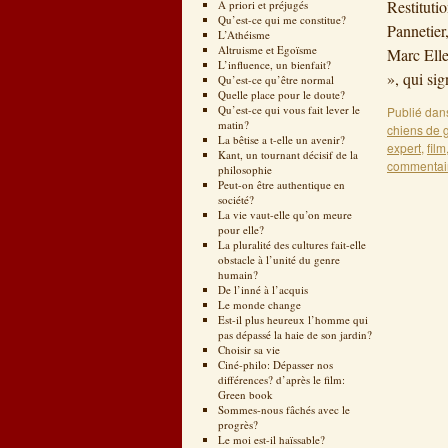
Restituti
A priori et préjugés
Qu’est-ce qui me constitue?
Pannetier
L’Athéisme
Altruisme et Egoïsme
Marc Elle
L’influence, un bienfait?
», qui si
Qu’est-ce qu’être normal
Quelle place pour le doute?
Qu’est-ce qui vous fait lever le
Publié dan
matin?
chiens de 
La bêtise a t-elle un avenir?
expert
,
film
Kant, un tournant décisif de la
commentai
philosophie
Peut-on être authentique en
société?
La vie vaut-elle qu’on meure
pour elle?
La pluralité des cultures fait-elle
obstacle à l’unité du genre
humain?
De l’inné à l’acquis
Le monde change
Est-il plus heureux l’homme qui
pas dépassé la haie de son jardin?
Choisir sa vie
Ciné-philo: Dépasser nos
différences? d’après le film:
Green book
Sommes-nous fâchés avec le
progrès?
Le moi est-il haïssable?