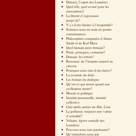
Diderot, l’esprit des Lumières
Quel rôle, quel avenir pour les
associations?
La liberté d’expression:
jusqu’où?
Y a t-il des limites à l’hospitalité?
Sommes-nous en train de perdre
connaissances
Philosophies comparées d’Adam
Smith et de Karl Marx
Quel humain pour demain?
Punir, pourquoi, comment?
Demain: les robots?
Rousseau: de l’homme naturel au
citoyen
Pourquoi nous faut-il des héros?
La tyrannie du désir
Les formes du dialogue
Qu’est-ce qui meurt quand une
civilisation meurt?
Morale et politique
Identité personnelle, identité
collective
Ciné-philo autour du film: Lion
La politesse: toujours une valeur
d’actualité?
Voltaire, figure centrale des
Lumières
Pouvons-nous tout pardonner?
Qu’entendons-nous par