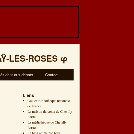
AŸ-LES-ROSES
φ
résidant aux débats
Contact
Liens
Gallica Bibliothèque nationale
de France
La maison du conte de Chevilly-
Larue
La médiathèque de Chevilly-
Larue
Le blog animé par Jean