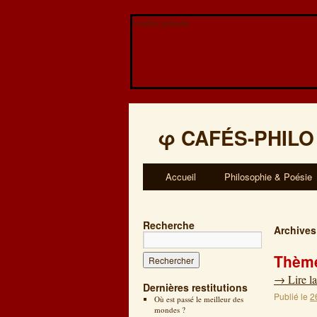
Veuillez patienter...
φ
CAFÉS-PHILO
Accueil
Philosophie & Poésie
Recherche
Archives
Thème
→
Lire la
Dernières restitutions
Publié le
2
Où est passé le meilleur des
mondes ?