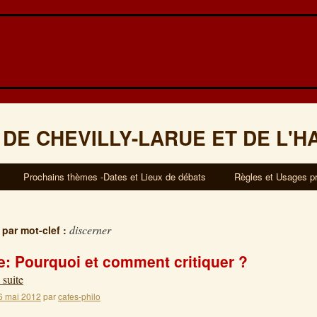
 DE CHEVILLY-LARUE ET DE L'H
Prochains thèmes -Dates et Lieux de débats
Règles et Usages p
discerner
 par mot-clef :
: Pourquoi et comment critiquer ?
 suite
6 mai 2012
par
cafes-philo