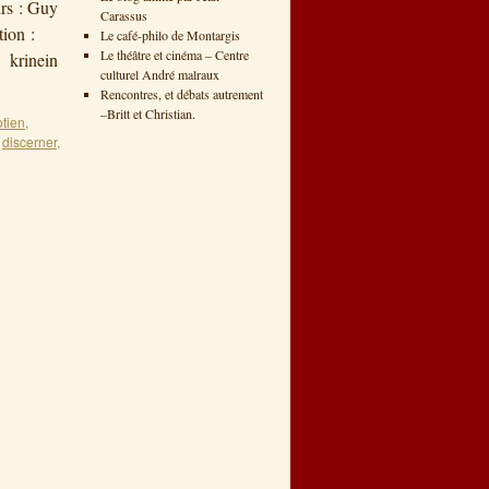
urs : Guy
Carassus
tion :
Le café-philo de Montargis
Le théâtre et cinéma – Centre
« krinein
culturel André malraux
Rencontres, et débats autrement
–Britt et Christian.
tien
,
,
discerner
,