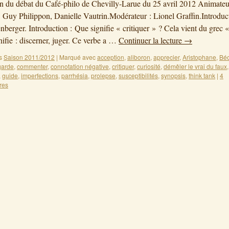
on du débat du Café-philo de Chevilly-Larue du 25 avril 2012 Animate
, Guy Philippon, Danielle Vautrin.Modérateur : Lionel Graffin.Introduc
nberger. Introduction : Que signifie « critiquer » ? Cela vient du grec 
gnifie : discerner, juger. Ce verbe a …
Continuer la lecture
→
s
Saison 2011/2012
|
Marqué avec
acception
,
aliboron
,
apprecier
,
Aristophane
,
Béo
garde
,
commenter
,
connotation négative
,
critiquer
,
curiosité
,
démêler le vrai du faux
,
guide
,
imperfections
,
parrhésia
,
prolepse
,
susceptibilités
,
synopsis
,
think tank
|
4
res