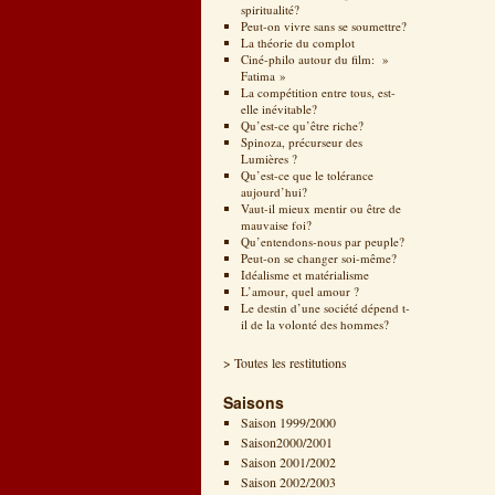
spiritualité?
Peut-on vivre sans se soumettre?
La théorie du complot
Ciné-philo autour du film: »
Fatima »
La compétition entre tous, est-
elle inévitable?
Qu’est-ce qu’être riche?
Spinoza, précurseur des
Lumières ?
Qu’est-ce que le tolérance
aujourd’hui?
Vaut-il mieux mentir ou être de
mauvaise foi?
Qu’entendons-nous par peuple?
Peut-on se changer soi-même?
Idéalisme et matérialisme
L’amour, quel amour ?
Le destin d’une société dépend t-
il de la volonté des hommes?
> Toutes les restitutions
Saisons
Saison 1999/2000
Saison2000/2001
Saison 2001/2002
Saison 2002/2003