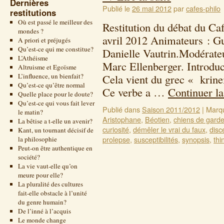
Dernières
Publié le
26 mai 2012
par
cafes-philo
restitutions
Où est passé le meilleur des
Restitution du débat du Ca
mondes ?
avril 2012 Animateurs : G
A priori et préjugés
Qu’est-ce qui me constitue?
Danielle Vautrin.Modérateu
L’Athéisme
Marc Ellenberger. Introduct
Altruisme et Egoïsme
L’influence, un bienfait?
Cela vient du grec « krinein
Qu’est-ce qu’être normal
Ce verbe a …
Continuer la
Quelle place pour le doute?
Qu’est-ce qui vous fait lever
Publié dans
Saison 2011/2012
|
Marq
le matin?
Aristophane
,
Béotien
,
chiens de gard
La bêtise a t-elle un avenir?
curiosité
,
démêler le vrai du faux
,
disc
Kant, un tournant décisif de
prolepse
,
susceptibilités
,
synopsis
,
thi
la philosophie
Peut-on être authentique en
société?
La vie vaut-elle qu’on
meure pour elle?
La pluralité des cultures
fait-elle obstacle à l’unité
du genre humain?
De l’inné à l’acquis
Le monde change