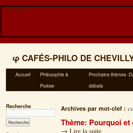
Veuillez patienter...
φ
CAFÉS-PHILO DE CHEVILL
Accueil
Philosophie &
Prochains thèmes -Da
Poésie
débats
Recherche
c
Archives par mot-clef :
Thème: Pourquoi et 
→
Lire la suite