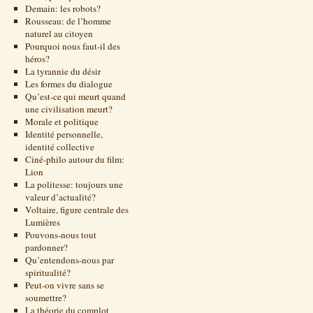
Demain: les robots?
Rousseau: de l’homme
naturel au citoyen
Pourquoi nous faut-il des
héros?
La tyrannie du désir
Les formes du dialogue
Qu’est-ce qui meurt quand
une civilisation meurt?
Morale et politique
Identité personnelle,
identité collective
Ciné-philo autour du film:
Lion
La politesse: toujours une
valeur d’actualité?
Voltaire, figure centrale des
Lumières
Pouvons-nous tout
pardonner?
Qu’entendons-nous par
spiritualité?
Peut-on vivre sans se
soumettre?
La théorie du complot