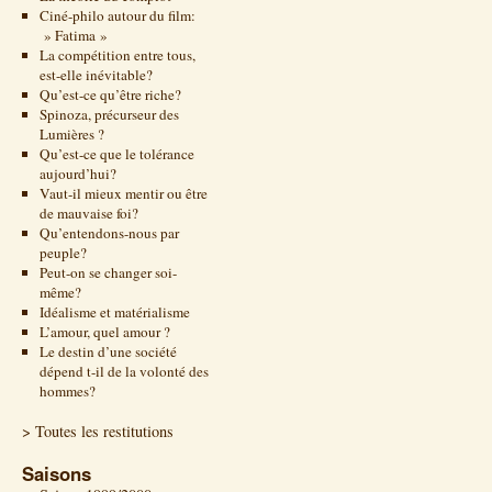
Ciné-philo autour du film:
» Fatima »
La compétition entre tous,
est-elle inévitable?
Qu’est-ce qu’être riche?
Spinoza, précurseur des
Lumières ?
Qu’est-ce que le tolérance
aujourd’hui?
Vaut-il mieux mentir ou être
de mauvaise foi?
Qu’entendons-nous par
peuple?
Peut-on se changer soi-
même?
Idéalisme et matérialisme
L’amour, quel amour ?
Le destin d’une société
dépend t-il de la volonté des
hommes?
> Toutes les restitutions
Saisons