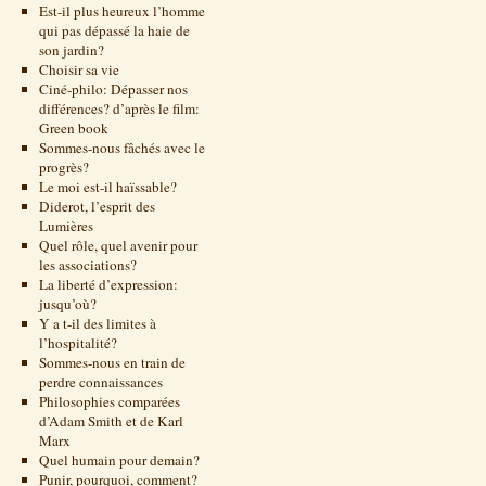
Est-il plus heureux l’homme
qui pas dépassé la haie de
son jardin?
Choisir sa vie
Ciné-philo: Dépasser nos
différences? d’après le film:
Green book
Sommes-nous fâchés avec le
progrès?
Le moi est-il haïssable?
Diderot, l’esprit des
Lumières
Quel rôle, quel avenir pour
les associations?
La liberté d’expression:
jusqu’où?
Y a t-il des limites à
l’hospitalité?
Sommes-nous en train de
perdre connaissances
Philosophies comparées
d’Adam Smith et de Karl
Marx
Quel humain pour demain?
Punir, pourquoi, comment?