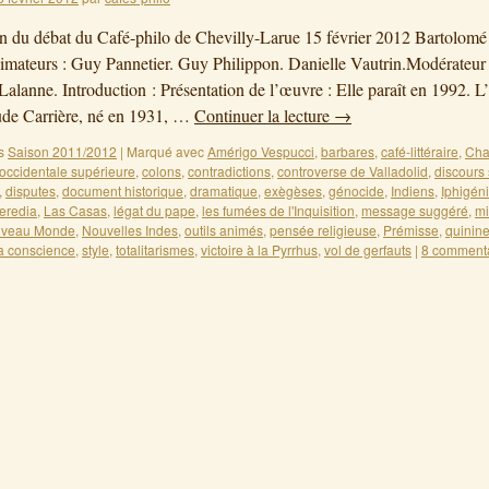
on du débat du Café-philo de Chevilly-Larue 15 février 2012 Bartolomé 
mateurs : Guy Pannetier. Guy Philippon. Danielle Vautrin.Modérateur 
Lalanne. Introduction : Présentation de l’œuvre : Elle paraît en 1992. L’
ude Carrière, né en 1931, …
Continuer la lecture
→
s
Saison 2011/2012
|
Marqué avec
Amérigo Vespucci
,
barbares
,
café-littéraire
,
Cha
n occidentale supérieure
,
colons
,
contradictions
,
controverse de Valladolid
,
discours
,
disputes
,
document historique
,
dramatique
,
exègèses
,
génocide
,
Indiens
,
Iphigén
eredia
,
Las Casas
,
légat du pape
,
les fumées de l'Inquisition
,
message suggéré
,
mi
veau Monde
,
Nouvelles Indes
,
outils animés
,
pensée religieuse
,
Prémisse
,
quinin
sa conscience
,
style
,
totalitarismes
,
victoire à la Pyrrhus
,
vol de gerfauts
|
8 comment