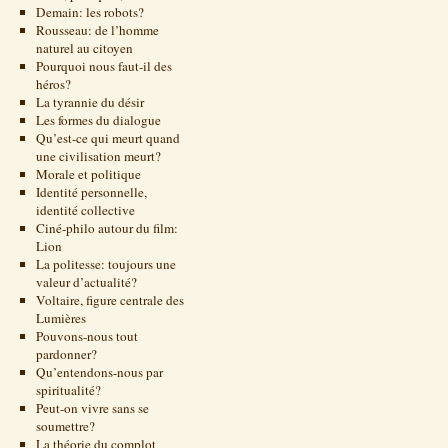
Demain: les robots?
Rousseau: de l’homme
naturel au citoyen
Pourquoi nous faut-il des
héros?
La tyrannie du désir
Les formes du dialogue
Qu’est-ce qui meurt quand
une civilisation meurt?
Morale et politique
Identité personnelle,
identité collective
Ciné-philo autour du film:
Lion
La politesse: toujours une
valeur d’actualité?
Voltaire, figure centrale des
Lumières
Pouvons-nous tout
pardonner?
Qu’entendons-nous par
spiritualité?
Peut-on vivre sans se
soumettre?
La théorie du complot