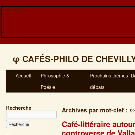
Veuillez patienter...
φ
CAFÉS-PHILO DE CHEVILL
Accueil
Philosophie &
Prochains thèmes -Da
Poésie
débats
Recherche
to
Archives par mot-clef :
Café-littéraire autou
controverse de Valla