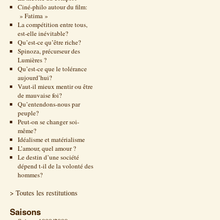
Ciné-philo autour du film:
» Fatima »
La compétition entre tous,
est-elle inévitable?
Qu’est-ce qu’être riche?
Spinoza, précurseur des
Lumières ?
Qu’est-ce que le tolérance
aujourd’hui?
Vaut-il mieux mentir ou être
de mauvaise foi?
Qu’entendons-nous par
peuple?
Peut-on se changer soi-
même?
Idéalisme et matérialisme
L’amour, quel amour ?
Le destin d’une société
dépend t-il de la volonté des
hommes?
> Toutes les restitutions
Saisons