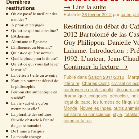
Dernières
→
Lire la suite
restitutions
Où est passé le meilleur des
Publié le
26 février 2012
par
cafes-phi
mondes ?
Restitution du débat du Ca
A priori et préjugés
Qu’est-ce qui me constitue?
2012 Bartolomé de las Cas
L’Athéisme
Guy Philippon. Danielle V
Altruisme et Egoïsme
L’influence, un bienfait?
Lalanne. Introduction : Pré
Qu’est-ce qu’être normal
1992. L’auteur, Jean-Clau
Quelle place pour le doute?
Qu’est-ce qui vous fait lever
Continuer la lecture
→
le matin?
La bêtise a t-elle un avenir?
Publié dans
Saison 2011/2012
|
Marq
Kant, un tournant décisif de
littéraire
,
Charles Quint
,
civilisation o
la philosophie
controverse de Valladolid
,
discours sp
Peut-on être authentique en
dramatique
,
exègèses
,
génocide
,
Indi
société?
légat du pape
,
les fumées de l'Inquisit
La vie vaut-elle qu’on
Monde
,
Nouvelles Indes
,
outils animé
meure pour elle?
satisfaire sa conscience
,
style
,
totalit
La pluralité des cultures
fait-elle obstacle à l’unité
commentaires
du genre humain?
De l’inné à l’acquis
Le monde change