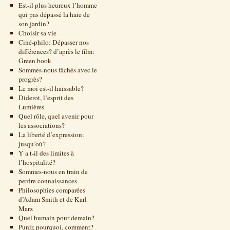
Est-il plus heureux l’homme
qui pas dépassé la haie de
son jardin?
Choisir sa vie
Ciné-philo: Dépasser nos
différences? d’après le film:
Green book
Sommes-nous fâchés avec le
progrès?
Le moi est-il haïssable?
Diderot, l’esprit des
Lumières
Quel rôle, quel avenir pour
les associations?
La liberté d’expression:
jusqu’où?
Y a t-il des limites à
l’hospitalité?
Sommes-nous en train de
perdre connaissances
Philosophies comparées
d’Adam Smith et de Karl
Marx
Quel humain pour demain?
Punir, pourquoi, comment?