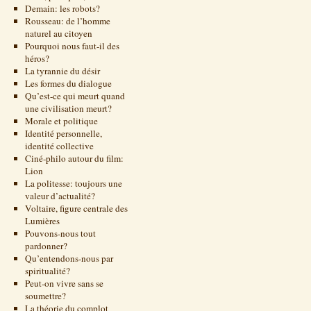
Demain: les robots?
Rousseau: de l’homme
naturel au citoyen
Pourquoi nous faut-il des
héros?
La tyrannie du désir
Les formes du dialogue
Qu’est-ce qui meurt quand
une civilisation meurt?
Morale et politique
Identité personnelle,
identité collective
Ciné-philo autour du film:
Lion
La politesse: toujours une
valeur d’actualité?
Voltaire, figure centrale des
Lumières
Pouvons-nous tout
pardonner?
Qu’entendons-nous par
spiritualité?
Peut-on vivre sans se
soumettre?
La théorie du complot