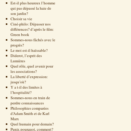
Est-il plus heureux l’homme
qui pas dépassé la haie de
son jardin?
Choisir sa vie
Ciné-philo: Dépasser nos
différences? d’après le film:
Green book
Sommes-nous fâchés avec le
progrès?
Le moi est-il haïssable?
Diderot, l’esprit des
Lumières
Quel rôle, quel avenir pour
les associations?
La liberté d’expression:
jusqu’où?
Y a t-il des limites à
l’hospitalité?
Sommes-nous en train de
perdre connaissances
Philosophies comparées
d’Adam Smith et de Karl
Marx
Quel humain pour demain?
Punir, pourquoi, comment?