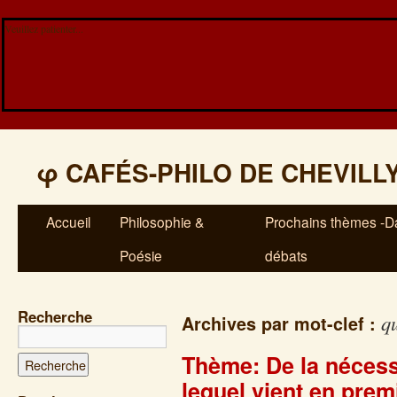
Veuillez patienter...
φ
CAFÉS-PHILO DE CHEVILL
Accueil
Philosophie &
Prochains thèmes -Da
Poésie
débats
Recherche
qu
Archives par mot-clef :
Thème: De la nécessit
lequel vient en prem