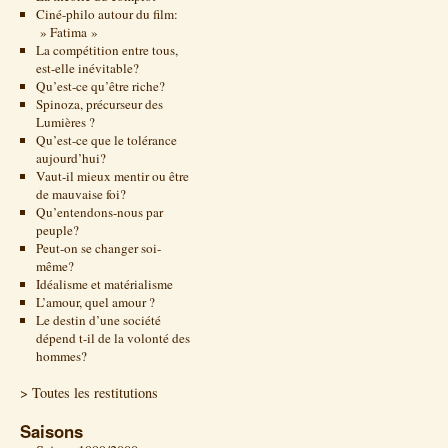
Ciné-philo autour du film:
» Fatima »
La compétition entre tous,
est-elle inévitable?
Qu’est-ce qu’être riche?
Spinoza, précurseur des
Lumières ?
Qu’est-ce que le tolérance
aujourd’hui?
Vaut-il mieux mentir ou être
de mauvaise foi?
Qu’entendons-nous par
peuple?
Peut-on se changer soi-
même?
Idéalisme et matérialisme
L’amour, quel amour ?
Le destin d’une société
dépend t-il de la volonté des
hommes?
> Toutes les restitutions
Saisons