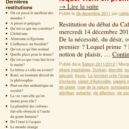
Dernières
→
Lire la suite
restitutions
Où est passé le meilleur des
Publié le
28 décembre 2011
par
cafes
mondes ?
Restitution du débat du Ca
A priori et préjugés
Qu’est-ce qui me constitue?
mercredi 14 décembre 201
L’Athéisme
De la nécessité, du désir, o
Altruisme et Egoïsme
L’influence, un bienfait?
premier ? Lequel prime ? D
Qu’est-ce qu’être normal
notion de plaisir, …
Contin
Quelle place pour le doute?
Qu’est-ce qui vous fait lever
Publié dans
Saison 2011/2012
|
Marq
le matin?
désirs insatiables
,
Durban
,
éternité
,
eu
La bêtise a t-elle un avenir?
Kant, un tournant décisif de
jalousie
,
Kyoto
,
La fonction crée l'org
la philosophie
d'enfants
,
plaisir d'Aphrodite
,
plaisirs
Peut-on être authentique en
de plaisir
,
ruse de la nature
,
scholasti
société?
stériliser
,
sybarite
,
vie affective
,
vie soc
La vie vaut-elle qu’on
meure pour elle?
La pluralité des cultures
fait-elle obstacle à l’unité
du genre humain?
De l’inné à l’acquis
Le monde change