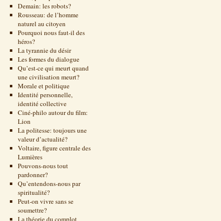
Demain: les robots?
Rousseau: de l’homme
naturel au citoyen
Pourquoi nous faut-il des
héros?
La tyrannie du désir
Les formes du dialogue
Qu’est-ce qui meurt quand
une civilisation meurt?
Morale et politique
Identité personnelle,
identité collective
Ciné-philo autour du film:
Lion
La politesse: toujours une
valeur d’actualité?
Voltaire, figure centrale des
Lumières
Pouvons-nous tout
pardonner?
Qu’entendons-nous par
spiritualité?
Peut-on vivre sans se
soumettre?
La théorie du complot