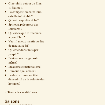
Ciné-philo autour du film:
» Fatima »
La compétition entre tous,
est-elle inévitable?
Qu’est-ce qu’être riche?
Spinoza, précurseur des
Lumières ?
Qu’est-ce que le tolérance
aujourd’hui?
Vaut-il mieux mentir ou être
de mauvaise foi?
Qu’entendons-nous par
peuple?
Peut-on se changer soi-
même?
Idéalisme et matérialisme
L’amour, quel amour ?
Le destin d’une société
dépend t-il de la volonté des
hommes?
> Toutes les restitutions
Saisons