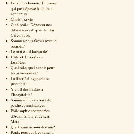
Est-il plus heureux l’homme
qui pas dépassé la haie de
son jardin?
Choisir sa vie
Ciné-philo: Dépasser nos
différences? d’après le film:
Green book
Sommes-nous fâchés avec le
progrès?
Le moi est-il haïssable?
Diderot, l’esprit des
Lumières
Quel rôle, quel avenir pour
les associations?
La liberté d’expression:
jusqu’où?
Y a t-il des limites à
l’hospitalité?
Sommes-nous en train de
perdre connaissances
Philosophies comparées
d’Adam Smith et de Karl
Marx
Quel humain pour demain?
Punir, pourquoi, comment?