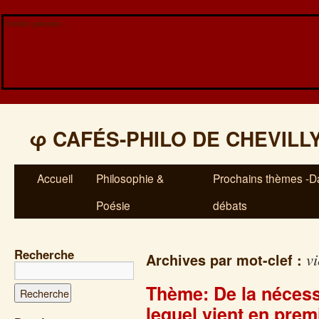
Veuillez patienter...
φ
CAFÉS-PHILO DE CHEVILL
Accueil
Philosophie &
Prochains thèmes -Da
Poésie
débats
Recherche
vi
Archives par mot-clef :
Thème: De la nécessit
lequel vient en prem