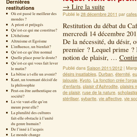
Dernières
→
Lire la suite
restitutions
Où est passé le meilleur des
Publié le
28 décembre 2011
par
cafes
mondes ?
Restitution du débat du Ca
A priori et préjugés
Qu’est-ce qui me constitue?
mercredi 14 décembre 201
L’Athéisme
De la nécessité, du désir, o
Altruisme et Egoïsme
L’influence, un bienfait?
premier ? Lequel prime ? D
Qu’est-ce qu’être normal
notion de plaisir, …
Contin
Quelle place pour le doute?
Qu’est-ce qui vous fait lever
Publié dans
Saison 2011/2012
|
Marq
le matin?
désirs insatiables
,
Durban
,
éternité
,
eu
La bêtise a t-elle un avenir?
Kant, un tournant décisif de
jalousie
,
Kyoto
,
La fonction crée l'org
la philosophie
d'enfants
,
plaisir d'Aphrodite
,
plaisirs
Peut-on être authentique en
de plaisir
,
ruse de la nature
,
scholasti
société?
stériliser
,
sybarite
,
vie affective
,
vie soc
La vie vaut-elle qu’on
meure pour elle?
La pluralité des cultures
fait-elle obstacle à l’unité
du genre humain?
De l’inné à l’acquis
Le monde change