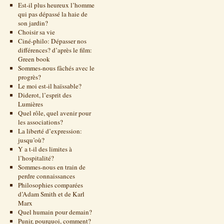
Est-il plus heureux l’homme
qui pas dépassé la haie de
son jardin?
Choisir sa vie
Ciné-philo: Dépasser nos
différences? d’après le film:
Green book
Sommes-nous fâchés avec le
progrès?
Le moi est-il haïssable?
Diderot, l’esprit des
Lumières
Quel rôle, quel avenir pour
les associations?
La liberté d’expression:
jusqu’où?
Y a t-il des limites à
l’hospitalité?
Sommes-nous en train de
perdre connaissances
Philosophies comparées
d’Adam Smith et de Karl
Marx
Quel humain pour demain?
Punir, pourquoi, comment?