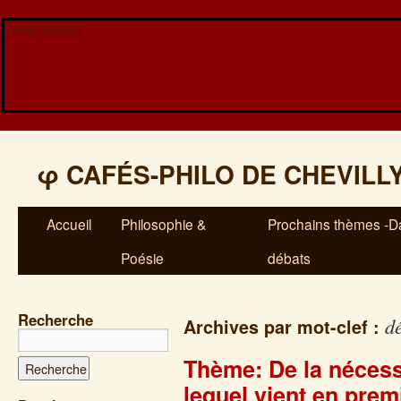
Veuillez patienter...
φ
CAFÉS-PHILO DE CHEVILL
Accueil
Philosophie &
Prochains thèmes -Da
Poésie
débats
Recherche
d
Archives par mot-clef :
Thème: De la nécessit
lequel vient en prem