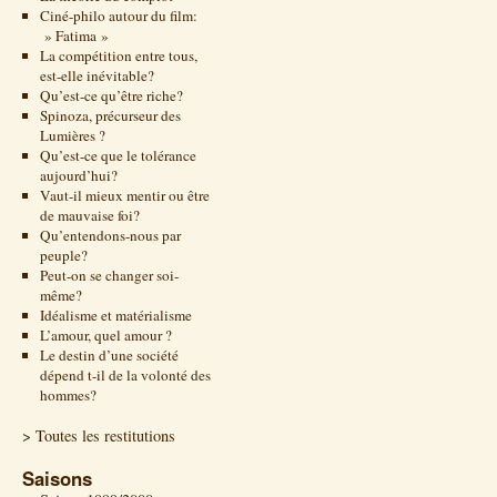
Ciné-philo autour du film:
» Fatima »
La compétition entre tous,
est-elle inévitable?
Qu’est-ce qu’être riche?
Spinoza, précurseur des
Lumières ?
Qu’est-ce que le tolérance
aujourd’hui?
Vaut-il mieux mentir ou être
de mauvaise foi?
Qu’entendons-nous par
peuple?
Peut-on se changer soi-
même?
Idéalisme et matérialisme
L’amour, quel amour ?
Le destin d’une société
dépend t-il de la volonté des
hommes?
> Toutes les restitutions
Saisons