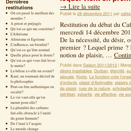
Dernières
→
Lire la suite
restitutions
Où est passé le meilleur des
Publié le
28 décembre 2011
par
cafes
mondes ?
Restitution du débat du Ca
A priori et préjugés
Qu’est-ce qui me constitue?
mercredi 14 décembre 201
L’Athéisme
De la nécessité, du désir, o
Altruisme et Egoïsme
L’influence, un bienfait?
premier ? Lequel prime ? D
Qu’est-ce qu’être normal
notion de plaisir, …
Contin
Quelle place pour le doute?
Qu’est-ce qui vous fait lever
Publié dans
Saison 2011/2012
|
Marq
le matin?
désirs insatiables
,
Durban
,
éternité
,
eu
La bêtise a t-elle un avenir?
Kant, un tournant décisif de
jalousie
,
Kyoto
,
La fonction crée l'org
la philosophie
d'enfants
,
plaisir d'Aphrodite
,
plaisirs
Peut-on être authentique en
de plaisir
,
ruse de la nature
,
scholasti
société?
stériliser
,
sybarite
,
vie affective
,
vie soc
La vie vaut-elle qu’on
meure pour elle?
La pluralité des cultures
fait-elle obstacle à l’unité
du genre humain?
De l’inné à l’acquis
Le monde change