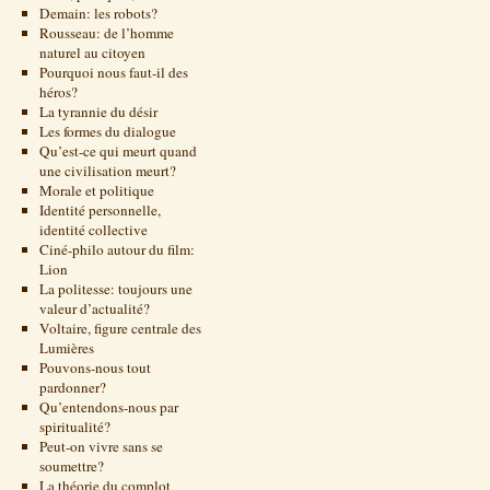
Demain: les robots?
Rousseau: de l’homme
naturel au citoyen
Pourquoi nous faut-il des
héros?
La tyrannie du désir
Les formes du dialogue
Qu’est-ce qui meurt quand
une civilisation meurt?
Morale et politique
Identité personnelle,
identité collective
Ciné-philo autour du film:
Lion
La politesse: toujours une
valeur d’actualité?
Voltaire, figure centrale des
Lumières
Pouvons-nous tout
pardonner?
Qu’entendons-nous par
spiritualité?
Peut-on vivre sans se
soumettre?
La théorie du complot