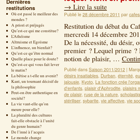
Dernières
→
Lire la suite
restitutions
Où est passé le meilleur des
Publié le
28 décembre 2011
par
cafes
mondes ?
Restitution du débat du Ca
A priori et préjugés
Qu’est-ce qui me constitue?
mercredi 14 décembre 201
L’Athéisme
De la nécessité, du désir, o
Altruisme et Egoïsme
L’influence, un bienfait?
premier ? Lequel prime ? D
Qu’est-ce qu’être normal
notion de plaisir, …
Contin
Quelle place pour le doute?
Qu’est-ce qui vous fait lever
Publié dans
Saison 2011/2012
|
Marq
le matin?
désirs insatiables
,
Durban
,
éternité
,
eu
La bêtise a t-elle un avenir?
Kant, un tournant décisif de
jalousie
,
Kyoto
,
La fonction crée l'org
la philosophie
d'enfants
,
plaisir d'Aphrodite
,
plaisirs
Peut-on être authentique en
de plaisir
,
ruse de la nature
,
scholasti
société?
stériliser
,
sybarite
,
vie affective
,
vie soc
La vie vaut-elle qu’on
meure pour elle?
La pluralité des cultures
fait-elle obstacle à l’unité
du genre humain?
De l’inné à l’acquis
Le monde change