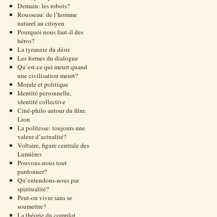
Demain: les robots?
Rousseau: de l’homme
naturel au citoyen
Pourquoi nous faut-il des
héros?
La tyrannie du désir
Les formes du dialogue
Qu’est-ce qui meurt quand
une civilisation meurt?
Morale et politique
Identité personnelle,
identité collective
Ciné-philo autour du film:
Lion
La politesse: toujours une
valeur d’actualité?
Voltaire, figure centrale des
Lumières
Pouvons-nous tout
pardonner?
Qu’entendons-nous par
spiritualité?
Peut-on vivre sans se
soumettre?
La théorie du complot