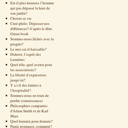
Est-il plus heureux l’homme
qui pas dépassé la haie de
son jardin?
Choisir sa vie
Ciné-philo: Dépasser nos
différences? d’après le film:
Green book
Sommes-nous fâchés avec le
progrès?
Le moi est-il haïssable?
Diderot, l’esprit des
Lumières
Quel rôle, quel avenir pour
les associations?
La liberté d’expression:
jusqu’où?
Y a t-il des limites à
l’hospitalité?
Sommes-nous en train de
perdre connaissances
Philosophies comparées
d’Adam Smith et de Karl
Marx
Quel humain pour demain?
Punir, pourquoi, comment?