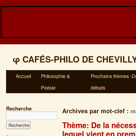
Veuillez patienter...
φ
CAFÉS-PHILO DE CHEVILL
Accueil
Philosophie &
Prochains thèmes -Da
Poésie
débats
Recherche
m
Archives par mot-clef :
Thème: De la nécessit
lequel vient en prem