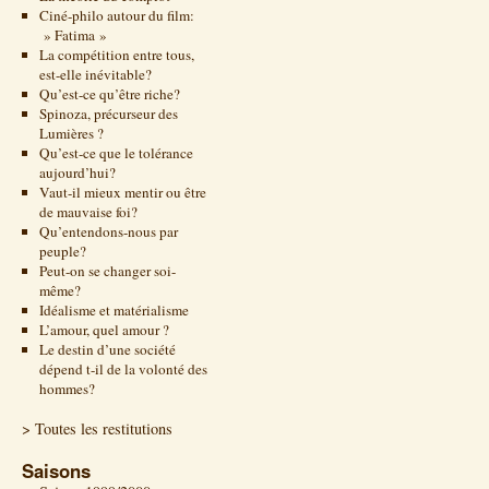
Ciné-philo autour du film:
» Fatima »
La compétition entre tous,
est-elle inévitable?
Qu’est-ce qu’être riche?
Spinoza, précurseur des
Lumières ?
Qu’est-ce que le tolérance
aujourd’hui?
Vaut-il mieux mentir ou être
de mauvaise foi?
Qu’entendons-nous par
peuple?
Peut-on se changer soi-
même?
Idéalisme et matérialisme
L’amour, quel amour ?
Le destin d’une société
dépend t-il de la volonté des
hommes?
> Toutes les restitutions
Saisons