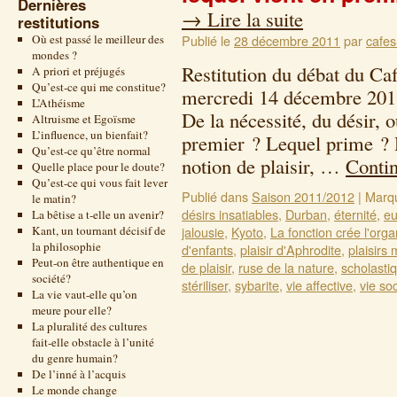
Dernières
→
Lire la suite
restitutions
Où est passé le meilleur des
Publié le
28 décembre 2011
par
cafes
mondes ?
Restitution du débat du Ca
A priori et préjugés
Qu’est-ce qui me constitue?
mercredi 14 décembre 201
L’Athéisme
De la nécessité, du désir, o
Altruisme et Egoïsme
L’influence, un bienfait?
premier ? Lequel prime ? D
Qu’est-ce qu’être normal
notion de plaisir, …
Contin
Quelle place pour le doute?
Qu’est-ce qui vous fait lever
Publié dans
Saison 2011/2012
|
Marq
le matin?
désirs insatiables
,
Durban
,
éternité
,
eu
La bêtise a t-elle un avenir?
Kant, un tournant décisif de
jalousie
,
Kyoto
,
La fonction crée l'org
la philosophie
d'enfants
,
plaisir d'Aphrodite
,
plaisirs
Peut-on être authentique en
de plaisir
,
ruse de la nature
,
scholasti
société?
stériliser
,
sybarite
,
vie affective
,
vie soc
La vie vaut-elle qu’on
meure pour elle?
La pluralité des cultures
fait-elle obstacle à l’unité
du genre humain?
De l’inné à l’acquis
Le monde change