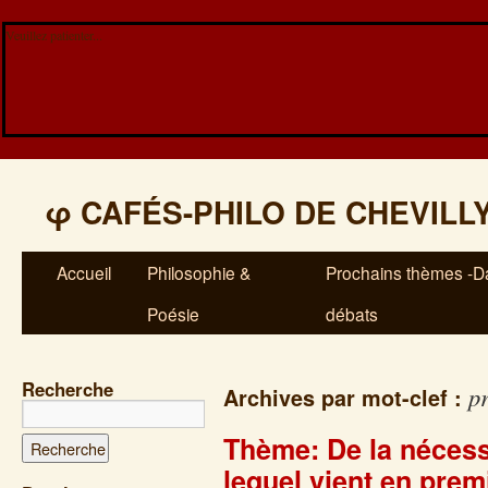
Veuillez patienter...
φ
CAFÉS-PHILO DE CHEVILL
Accueil
Philosophie &
Prochains thèmes -Da
Poésie
débats
Recherche
pr
Archives par mot-clef :
Thème: De la nécessit
lequel vient en prem