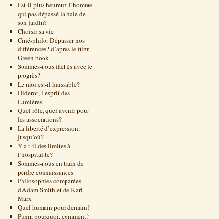
Est-il plus heureux l’homme
qui pas dépassé la haie de
son jardin?
Choisir sa vie
Ciné-philo: Dépasser nos
différences? d’après le film:
Green book
Sommes-nous fâchés avec le
progrès?
Le moi est-il haïssable?
Diderot, l’esprit des
Lumières
Quel rôle, quel avenir pour
les associations?
La liberté d’expression:
jusqu’où?
Y a t-il des limites à
l’hospitalité?
Sommes-nous en train de
perdre connaissances
Philosophies comparées
d’Adam Smith et de Karl
Marx
Quel humain pour demain?
Punir, pourquoi, comment?