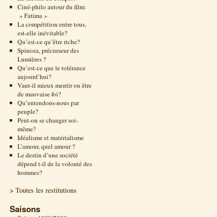
Ciné-philo autour du film:
» Fatima »
La compétition entre tous,
est-elle inévitable?
Qu’est-ce qu’être riche?
Spinoza, précurseur des
Lumières ?
Qu’est-ce que le tolérance
aujourd’hui?
Vaut-il mieux mentir ou être
de mauvaise foi?
Qu’entendons-nous par
peuple?
Peut-on se changer soi-
même?
Idéalisme et matérialisme
L’amour, quel amour ?
Le destin d’une société
dépend t-il de la volonté des
hommes?
> Toutes les restitutions
Saisons