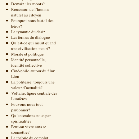
Demain: les robots?
Rousseau: de l’homme
naturel au citoyen
Pourquoi nous faut-il des
héros?
La tyrannie du désir
Les formes du dialogue
Qu’est-ce qui meurt quand
une civilisation meurt?
Morale et politique
Identité personnelle,
identité collective
Ciné-philo autour du film:
Lion
La politesse: toujours une
valeur d’actualité?
Voltaire, figure centrale des
Lumières
Pouvons-nous tout
pardonner?
Qu’entendons-nous par
spiritualité?
Peut-on vivre sans se
soumettre?
La théorie du complot