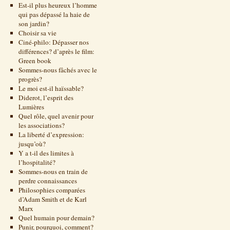
Est-il plus heureux l’homme
qui pas dépassé la haie de
son jardin?
Choisir sa vie
Ciné-philo: Dépasser nos
différences? d’après le film:
Green book
Sommes-nous fâchés avec le
progrès?
Le moi est-il haïssable?
Diderot, l’esprit des
Lumières
Quel rôle, quel avenir pour
les associations?
La liberté d’expression:
jusqu’où?
Y a t-il des limites à
l’hospitalité?
Sommes-nous en train de
perdre connaissances
Philosophies comparées
d’Adam Smith et de Karl
Marx
Quel humain pour demain?
Punir, pourquoi, comment?