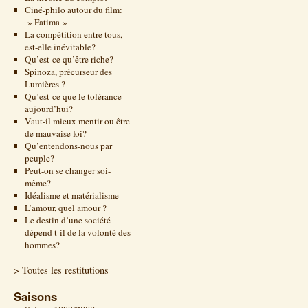
Ciné-philo autour du film:
» Fatima »
La compétition entre tous,
est-elle inévitable?
Qu’est-ce qu’être riche?
Spinoza, précurseur des
Lumières ?
Qu’est-ce que le tolérance
aujourd’hui?
Vaut-il mieux mentir ou être
de mauvaise foi?
Qu’entendons-nous par
peuple?
Peut-on se changer soi-
même?
Idéalisme et matérialisme
L’amour, quel amour ?
Le destin d’une société
dépend t-il de la volonté des
hommes?
> Toutes les restitutions
Saisons