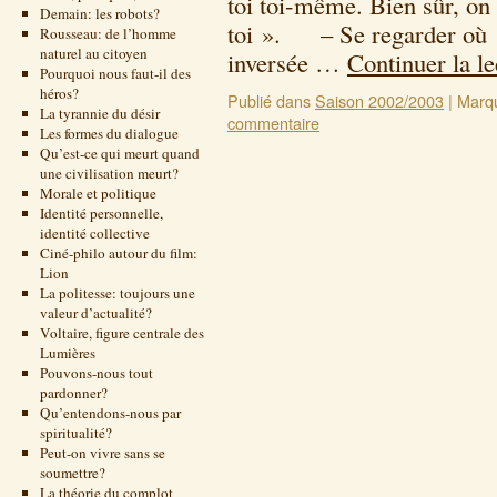
toi toi-même. Bien sûr, on 
Demain: les robots?
toi ». – Se regarder où 
Rousseau: de l’homme
naturel au citoyen
inversée …
Continuer la l
Pourquoi nous faut-il des
héros?
Publié dans
Saison 2002/2003
|
Marq
La tyrannie du désir
commentaire
Les formes du dialogue
Qu’est-ce qui meurt quand
une civilisation meurt?
Morale et politique
Identité personnelle,
identité collective
Ciné-philo autour du film:
Lion
La politesse: toujours une
valeur d’actualité?
Voltaire, figure centrale des
Lumières
Pouvons-nous tout
pardonner?
Qu’entendons-nous par
spiritualité?
Peut-on vivre sans se
soumettre?
La théorie du complot