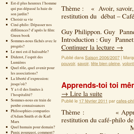
Est-il plus heureux l’homme
Thème : « Avoir, savoir, 
qui pas dépassé la haie de
son jardin?
restitution du débat – Caf
Choisir sa vie
24 janvier 
Ciné-philo: Dépasser nos
Guy Philippon. Guy Pannet
différences? d’après le film:
Green book
Introduction : Guy Pannet
Sommes-nous fâchés avec le
Continuer la lecture
→
progrès?
Le moi est-il haïssable?
Diderot, l’esprit des
Publié dans
Saison 2006/2007
|
Marq
Lumières
pouvoir
,
savoir
,
tête bien pleine
,
volon
Quel rôle, quel avenir pour
les associations?
La liberté d’expression:
Apprends-toi toi m
jusqu’où?
Y a t-il des limites à
→
Lire la suite
l’hospitalité?
Sommes-nous en train de
Publié le
17 février 2011
par
cafes-phi
perdre connaissances
Thème : « Apprends
Philosophies comparées
d’Adam Smith et de Karl
restitution du café-philo d
Marx
Mercredi 9 oct
Quel humain pour demain?
Punir, pourquoi, comment?