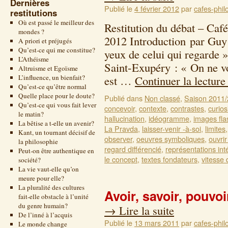
Dernières
Publié le
4 février 2012
par
cafes-phil
restitutions
Où est passé le meilleur des
Restitution du débat – Café
mondes ?
2012 Introduction par Guy 
A priori et préjugés
Qu’est-ce qui me constitue?
yeux de celui qui regarde »
L’Athéisme
Saint-Exupéry : « On ne voi
Altruisme et Egoïsme
L’influence, un bienfait?
est …
Continuer la lectur
Qu’est-ce qu’être normal
Quelle place pour le doute?
Publié dans
Non classé
,
Saison 2011
Qu’est-ce qui vous fait lever
concevoir
,
contexte
,
contrastes
,
curios
le matin?
hallucination
,
idéogramme
,
images fla
La bêtise a t-elle un avenir?
La Pravda
,
laisser-venir -à-soi
,
limites
Kant, un tournant décisif de
observer
,
oeuvres symboliques
,
ouvrir
la philosophie
regard différencié
,
représentations int
Peut-on être authentique en
le concept
,
textes fondateurs
,
vitesse 
société?
La vie vaut-elle qu’on
meure pour elle?
La pluralité des cultures
Avoir, savoir, pouvoi
fait-elle obstacle à l’unité
du genre humain?
→
Lire la suite
De l’inné à l’acquis
Publié le
13 mars 2011
par
cafes-phil
Le monde change