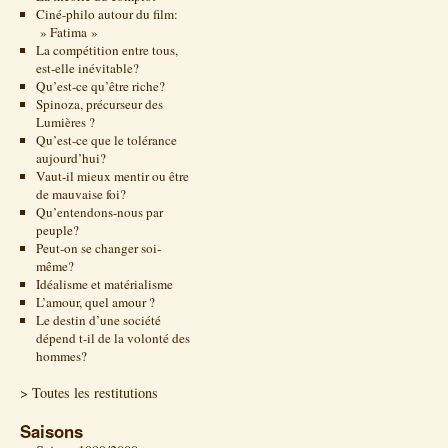
Ciné-philo autour du film:
» Fatima »
La compétition entre tous,
est-elle inévitable?
Qu’est-ce qu’être riche?
Spinoza, précurseur des
Lumières ?
Qu’est-ce que le tolérance
aujourd’hui?
Vaut-il mieux mentir ou être
de mauvaise foi?
Qu’entendons-nous par
peuple?
Peut-on se changer soi-
même?
Idéalisme et matérialisme
L’amour, quel amour ?
Le destin d’une société
dépend t-il de la volonté des
hommes?
> Toutes les restitutions
Saisons