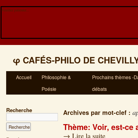
Veuillez patienter...
φ
CAFÉS-PHILO DE CHEVILL
Accueil
Philosophie &
Prochains thèmes -Da
Poésie
débats
Recherche
a
Archives par mot-clef :
Thème: Voir, est-ce
→
Lire la suite