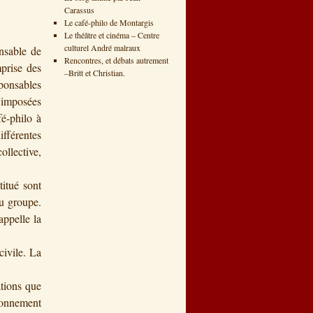
Carassus
Le café-philo de Montargis
Le théâtre et cinéma – Centre
culturel André malraux
onsable de
Rencontres, et débats autrement
mprise des
–Britt et Christian.
sponsables
t imposées
é-philo à
fférentes
ollective,
titué sont
du groupe.
appelle la
civile. La
tions que
ronnement