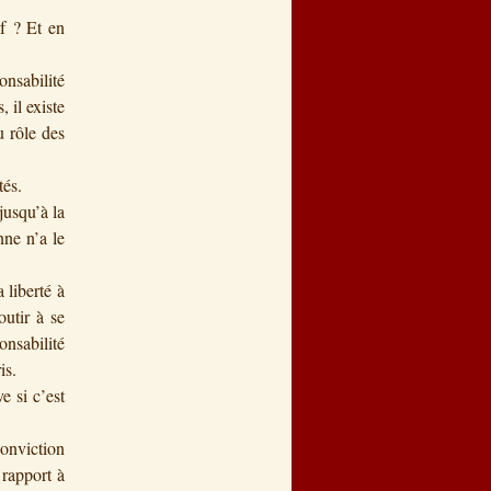
f ? Et en
onsabilité
 il existe
u rôle des
tés.
jusqu’à la
nne n’a le
 liberté à
utir à se
nsabilité
is.
e si c’est
conviction
 rapport à