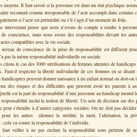
es moyens. Il faut savoir si la personne est dans un état psychique norm
atrie reconnaît comme irresponsable de l’acte accompli dans certains ca
galement si l’acte est prémédité ou s’il s’agit d’un moment de folie.
tervenant pense que nous n’avons de compte à rendre à personn
 de conscience, mais nous avons des responsabilités devant les autre
 actes compatibles avec la vie sociale.
eau de conscience de la prise de responsabilité est différent pou
a pas la même responsabilité individuelle ou sociale.
tons le cas des 3000 stérilisations de femmes atteintes de handicaps
 Faut-il respecter la liberté individuelle de ces femmes en se disan
 handicapées peuvent donner naissance à un enfant normal ou doit-on 
nu des risques et des difficultés que peuvent avoir les parents à a
Quelle est la part de responsabilité d’une personne au handicap mental 
 responsabilité inclut la notion de liberté. Un acte de décision sur des
e peut s’étendre à d’autres catégories sociales. On ne doit pas décide
e pour les autres (donner la stérilité, la mort, l’aliénation, la pr
; cela va contre la responsabilité de l’individu.
t veiller à ne pas exclure la responsabilité sous prétexte de re