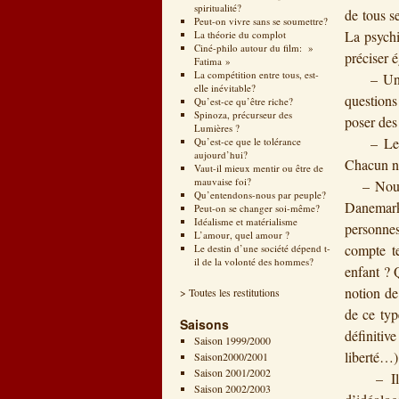
spiritualité?
de tous s
Peut-on vivre sans se soumettre?
La psychi
La théorie du complot
Ciné-philo autour du film: »
préciser é
Fatima »
La compétition entre tous, est-
– Une in
elle inévitable?
questions
Qu’est-ce qu’être riche?
Spinoza, précurseur des
poser des
Lumières ?
– Le niv
Qu’est-ce que le tolérance
aujourd’hui?
Chacun n’
Vaut-il mieux mentir ou être de
mauvaise foi?
– Nous ci
Qu’entendons-nous par peuple?
Danemark.
Peut-on se changer soi-même?
Idéalisme et matérialisme
personnes
L’amour, quel amour ?
compte te
Le destin d’une société dépend t-
il de la volonté des hommes?
enfant ? 
notion de
> Toutes les restitutions
de ce typ
Saisons
définitiv
Saison 1999/2000
liberté…) 
Saison2000/2001
Saison 2001/2002
– Il fau
Saison 2002/2003