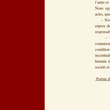
l’autre e
Nous sign
actes, qua
– Nos ac
enjeux de
responsab
– Dans 
connaissa
conditio
incertitu
humain à 
société e
Poème d
Tu b
Nich
Tél
Orgi