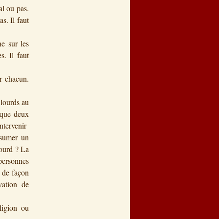
al ou pas.
s. Il faut
e sur les
s. Il faut
r chacun.
 lourds au
t que deux
intervenir
ssumer un
lourd ? La
 personnes
r de façon
ivation de
ligion ou