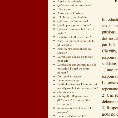
E
A priori et préjugés
Qu’est-ce qui me constitue?
8 n
L’Athéisme
Altruisme et Egoïsme
L’influence, un bienfait?
Introduct
Qu’est-ce qu’être normal
ses enfan
Quelle place pour le doute?
Qu’est-ce qui vous fait lever le
pulsions,
matin?
La bêtise a t-elle un avenir?
des résul
Kant, un tournant décisif de la
par la lo
philosophie
Peut-on être authentique en
Chevilly,
société?
responsabi
La vie vaut-elle qu’on meure
pour elle?
solidaire,
La pluralité des cultures fait-elle
obstacle à l’unité du genre
1) une re
humain?
responsab
De l’inné à l’acquis
Le monde change
La prise 
Est-il plus heureux l’homme qui
repentanc
pas dépassé la haie de son jardin?
Choisir sa vie
2) Une re
Ciné-philo: Dépasser nos
différences? d’après le film:
défense de
Green book
3) Respon
Sommes-nous fâchés avec le
progrès?
nous ne c
Le moi est-il haïssable?