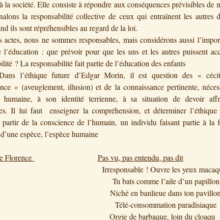
t à la société. Elle consiste à répondre aux conséquences prévisibles de 
alons la responsabilité collective de ceux qui entraînent les autres 
nd ils sont répréhensibles au regard de la loi.
tes, nous ne sommes responsables, mais considérons aussi l’impor
 l’éducation : que prévoir pour que les uns et les autres puissent ac
ilité ? La responsabilité fait partie de l’éducation des enfants
l’éthique future d’Edgar Morin, il est question des « cécit
nce » (aveuglement, illusion) et de la connaissance pertinente, néces
n humaine, à son identité terrienne, à sa situation de devoir affr
des. Il lui faut enseigner la compréhension, et déterminer l’éthique
partir de la conscience de l’humain, un individu faisant partie à la 
t d’une espèce, l’espèce humaine
e Florence
Pas vu, pas entendu, pas dit
Irresponsable ! Ouvre les yeux macaq
ats comme l’aile d’un papillon
é en banlieue dans ton pavillo
é-consommation paradisiaque
e de barbaque, loin du cloaqu