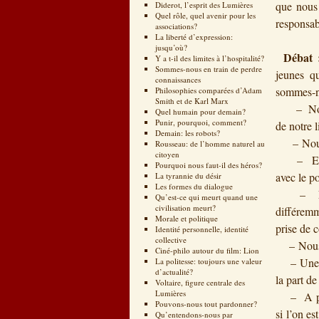
que nous 
Diderot, l’esprit des Lumières
Quel rôle, quel avenir pour les
responsabi
associations?
La liberté d’expression:
jusqu’où?
Débat 
Y a t-il des limites à l’hospitalité?
Sommes-nous en train de perdre
jeunes qu
connaissances
sommes-no
Philosophies comparées d’Adam
Smith et de Karl Marx
– Nous s
Quel humain pour demain?
Punir, pourquoi, comment?
de notre 
Demain: les robots?
– Nous s
Rousseau: de l’homme naturel au
citoyen
– Etre re
Pourquoi nous faut-il des héros?
avec le po
La tyrannie du désir
Les formes du dialogue
– Nous c
Qu’est-ce qui meurt quand une
civilisation meurt?
différemm
Morale et politique
prise de c
Identité personnelle, identité
collective
– Nous av
Ciné-philo autour du film: Lion
– Une fem
La politesse: toujours une valeur
d’actualité?
la part de
Voltaire, figure centrale des
Lumières
– A propo
Pouvons-nous tout pardonner?
si l’on e
Qu’entendons-nous par