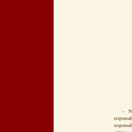
Rien
Mis
Poll
I
J’ai 
Hors 
Le r
Les p
J’ai
Ir
Pas 
– Nous 
responsa
responsab