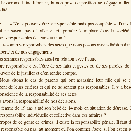
laisserons. L’indifférence, la non prise de position ne dégage nulle
lité.
:
– Nous pouvons être « responsable mais pas coupable ». Dans l
i ne savent pas où aller et où prendre leur place dans la société,
us responsables de leur situation ?
ommes responsables des actes que nous posons avec adhésion dans 
liberté et de nos engagements.
ommes responsables aussi en relation avec l’autre.
sponsable c’est l’être de ses faits et gestes ou de ses paroles, de 
uvoir de le justifier et d’en rendre compte.
itons le cas de parents qui ont assassiné leur fille qui se c
ent de leurs critères et qui ne se sentent pas responsables. Il y a be
onscience de la responsabilité de ses actes.
ons la responsabilité de nos décisions.
me de 19 ans a tué son bébé de 14 mois en situation de détresse. Q
 responsabilité individuelle et collective dans ces affaires ?
s de ce genre de crimes, il existe la responsabilité pénale. Il faut 
st responsable ou pas, au moment où l’on commet l’acte, si l’on est en 