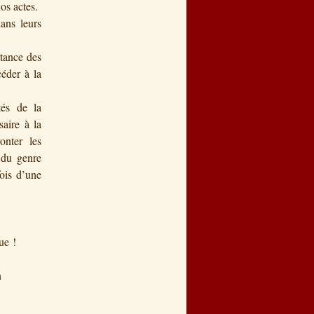
nos actes.
dans leurs
tance des
céder à la
és de la
saire à la
onter les
 du genre
fois d’une
ue !
n