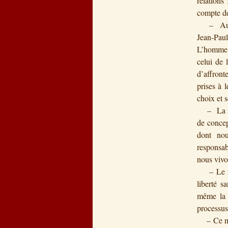
relations
compte de 
– Au pre
Jean-Paul
L’homme e
celui de 
d’affront
prises à 
choix et 
– La resp
de concep
dont nou
responsab
nous viv
– Le rapp
liberté s
même la r
processus
– Ce mouv