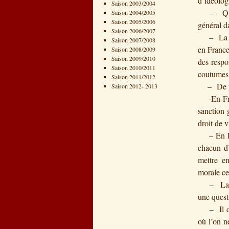
d’idéolog
Saison 2003/2004
– Quelle 
Saison 2004/2005
Saison 2005/2006
général d
Saison 2006/2007
– La resp
Saison 2007/2008
en France
Saison 2008/2009
Saison 2009/2010
des respo
Saison 2010/2011
coutumes 
Saison 2011/2012
– De plus
Saison 2012- 2013
-En Franc
sanction 
droit de 
– En Fran
chacun d’
mettre en
morale cel
– La resp
une quest
– Il doit
où l’on n