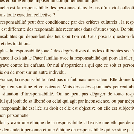
ies et par exemple imposer un comportement unique.
est la responsabilité des personnes dans le cas d’un viol collecti
ans toute exaction collective ?
onsabilité peut être conditionnée par des critères culturels ; la resp
 est différente des responsabilités reconnues dans d’autres pays. De plus,
nsabilités qui dépendent des lieux où l’on vit. Cela pose la question d
et des traditions.
, la responsabilité joue à des degrés divers dans les différentes socié
e il existait le Pater familias avec la responsabilité qui pouvait aller 
grave contre les enfants. Or nul n’appartient à qui que ce soit et perso
vie ou de mort sur un autre individu.
ce, la responsabilité n’est pas un fait mais une valeur. Elle donne la
agir en son âme et conscience. Mais des actes spontanés peuvent abo
 situation d’irresponsabilité. On ne peut pas dégager de toute respo
ui qui jouit de sa liberté ou celui qui agit par inconscience, ou par mépr
onsabilité est liée au droit et elle est objective ou elle est subjectiv
ion personnelle.
 y avoir une éthique de la responsabilité : Il existe une éthique de 
e demande à personne et une éthique de responsabilité qui se situe par