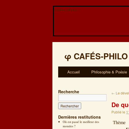
Veuillez patienter...
φ
CAFÉS-PHILO
Accueil
Philosophie & Poésie
Recherche
←
Le dével
De qu
Publié le
1
Dernières restitutions
Thè
Où est passé le meilleur des
mondes ?