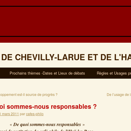
 DE CHEVILLY-LARUE ET DE L'H
Prochains thèmes -Dates et Lieux de débats
Règles et Usages p
oppement est-il source de progrès ?
De l’usage de 
oi sommes-nous responsables ?
1 mars 2011
par
cafes-philo
me «
De quoi sommes-nous responsables
»