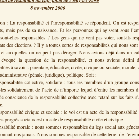
ssai de restitution du café-philo de l’Haÿ-les-Rose
ovembre 2006
ion : La responsabilité et l’irresponsabilité se répondent. On est resp
ts, mais pas de sa naissance. Et les personnes qui agissent sous l’e
 sont-elles responsables ? Les gens qui ne vont pas voter, sont-ils re
tats des élections ? Il y a toutes sortes de responsabilités qui nous son
i et auxquelles on ne peut pas déroger. Nous avions déjà dans un caf
 évoqué la question de la responsabilité, et nous avions défini di
lités à savoir : parentale, éducative, civile, civique ou sociale, morale, c
 administrative (pénale, juridique), politique. Soit :
sponsabilité collective, solidaire : tous les membres d’un groupe cons
les solidairement de l’acte de n’importe lequel d’entre les membres 
de conscience de la responsabilité collective avec retard sur les faits s’
e.
sponsabilité civique et sociale : le vol est un acte de la responsabilité 
s progrès sociaux est un acte de responsabilité civile et civique.
sabilité morale : nous sommes responsables du legs social aux généra
onnaîtrons jamais. Nous sommes responsable de cette terre, de l’envi