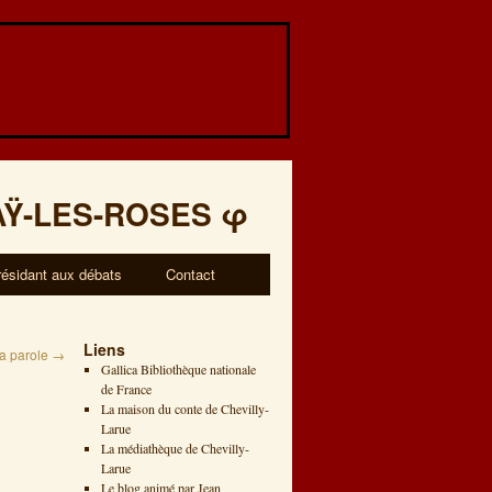
AŸ-LES-ROSES
φ
résidant aux débats
Contact
Liens
la parole
→
Gallica Bibliothèque nationale
de France
La maison du conte de Chevilly-
Larue
La médiathèque de Chevilly-
Larue
Le blog animé par Jean