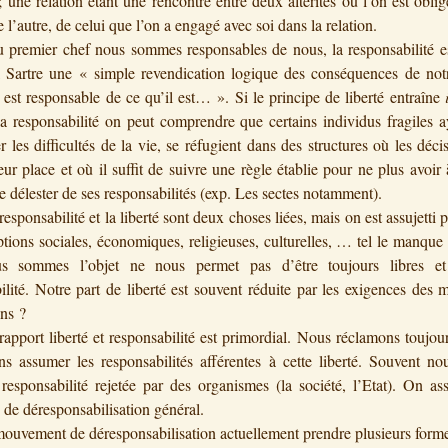
 ; une relation étant une rencontre entre deux altérités où l’on est oblig
l’autre, de celui que l’on a engagé avec soi dans la relation.
mier chef nous sommes responsables de nous, la responsabilité es
 Sartre une « simple revendication logique des conséquences de notre
st responsable de ce qu’il est… ». Si le principe de liberté entraîne
la responsabilité on peut comprendre que certains individus fragiles 
er les difficultés de la vie, se réfugient dans des structures où les déci
leur place et où il suffit de suivre une règle établie pour ne plus avoir 
se délester de ses responsabilités (exp. Les sectes notamment).
onsabilité et la liberté sont deux choses liées, mais on est assujetti p
tions sociales, économiques, religieuses, culturelles, … tel le manque 
s sommes l’objet ne nous permet pas d’être toujours libres et
ilité. Notre part de liberté est souvent réduite par les exigences des 
ons ?
ort liberté et responsabilité est primordial. Nous réclamons toujour
ans assumer les responsabilités afférentes à cette liberté. Souvent n
esponsabilité rejetée par des organismes (la société, l’Etat). On as
 de déresponsabilisation général.
ement de déresponsabilisation actuellement prendre plusieurs forme