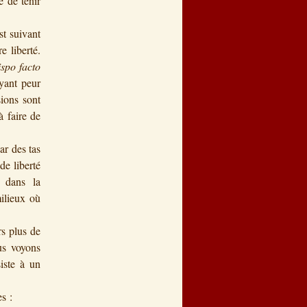
é de tenir
t suivant
 liberté.
ispo facto
ayant peur
sions sont
à faire de
ar des tas
de liberté
 dans la
milieux où
s plus de
ous voyons
siste à un
s :