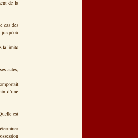
ment de la
e cas des
 jusqu’où
la limite
ses actes,
omportait
soin d’une
uelle est
déterminer
possession