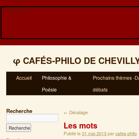
Veuillez patienter...
φ
CAFÉS-PHILO DE CHEVILL
Accueil
Philosophie &
Prochains thèmes -Da
Poésie
débats
Recherche
←
Décalage
Les mots
Publié le
31 mai 2013
par
cafes-philo