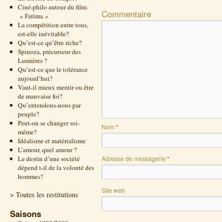
Ciné-philo autour du film:
Commentaire
» Fatima »
La compétition entre tous,
est-elle inévitable?
Qu’est-ce qu’être riche?
Spinoza, précurseur des
Lumières ?
Qu’est-ce que le tolérance
aujourd’hui?
Vaut-il mieux mentir ou être
de mauvaise foi?
Qu’entendons-nous par
peuple?
Peut-on se changer soi-
Nom
*
même?
Idéalisme et matérialisme
L’amour, quel amour ?
Le destin d’une société
Adresse de messagerie
*
dépend t-il de la volonté des
hommes?
Site web
> Toutes les restitutions
Saisons