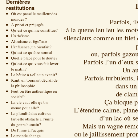
Dernières
restitutions
Où est passé le meilleur des
mondes ?
Parfois, i
A priori et préjugés
à la queue leu leu les mot
Qu’est-ce qui me constitue?
L’Athéisme
silencieux comme un filet 
Altruisme et Egoïsme
L’influence, un bienfait?
ou, parfois gazou
Qu’est-ce qu’être normal
Quelle place pour le doute?
Parfois l’un d’eux s
Qu’est-ce qui vous fait lever
Un a
le matin?
La bêtise a t-elle un avenir?
Parfois turbulents, 
Kant, un tournant décisif de
dans un 
la philosophie
Peut-on être authentique en
de clam
société?
Ça bloque p
La vie vaut-elle qu’on
meure pour elle?
L’étendue calme, plane
La pluralité des cultures
d’un lac où s
fait-elle obstacle à l’unité
Mais un vague remo
du genre humain?
De l’inné à l’acquis
ou le jaillissement pr
Le monde change