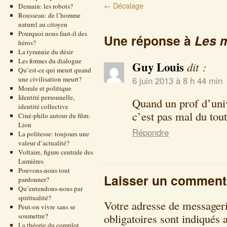
←
Décalage
Demain: les robots?
Rousseau: de l’homme
naturel au citoyen
Pourquoi nous faut-il des
Une réponse à
Les 
héros?
La tyrannie du désir
Les formes du dialogue
Guy Louis
dit :
Qu’est-ce qui meurt quand
une civilisation meurt?
6 juin 2013 à 8 h 44 min
Morale et politique
Identité personnelle,
Quand un prof d’univ
identité collective
c’est pas mal du tout
Ciné-philo autour du film:
Lion
Répondre
La politesse: toujours une
valeur d’actualité?
Voltaire, figure centrale des
Lumières
Pouvons-nous tout
Laisser un comment
pardonner?
Qu’entendons-nous par
spiritualité?
Votre adresse de messageri
Peut-on vivre sans se
obligatoires sont indiqués
soumettre?
La théorie du complot