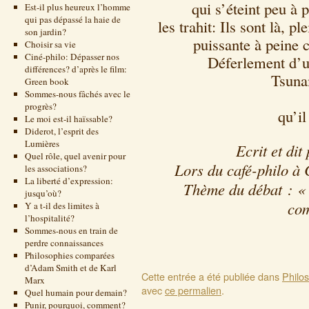
qui s’éteint peu à 
Est-il plus heureux l’homme
qui pas dépassé la haie de
les trahit: Ils sont là, 
son jardin?
puissante à peine
Choisir sa vie
Ciné-philo: Dépasser nos
Déferlement d’u
différences? d’après le film:
Tsuna
Green book
Sommes-nous fâchés avec le
progrès?
qu’il
Le moi est-il haïssable?
Diderot, l’esprit des
Lumières
Ecrit et di
Quel rôle, quel avenir pour
Lors du café-philo à 
les associations?
La liberté d’expression:
Thème du débat : « 
jusqu’où?
com
Y a t-il des limites à
l’hospitalité?
Sommes-nous en train de
perdre connaissances
Philosophies comparées
d’Adam Smith et de Karl
Cette entrée a été publiée dans
Philo
Marx
avec
ce permalien
.
Quel humain pour demain?
Punir, pourquoi, comment?