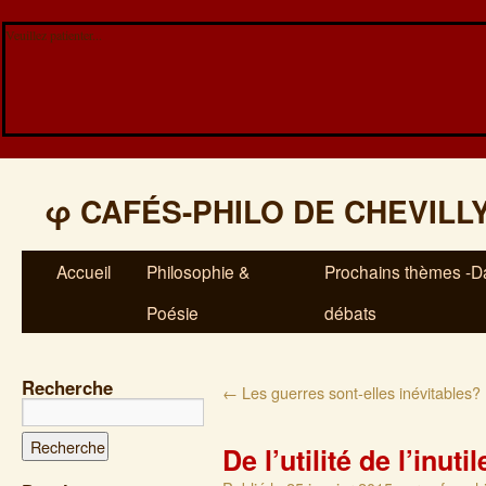
Veuillez patienter...
φ
CAFÉS-PHILO DE CHEVILL
Accueil
Philosophie &
Prochains thèmes -Da
Poésie
débats
Recherche
←
Les guerres sont-elles inévitables?
De l’utilité de l’inutil