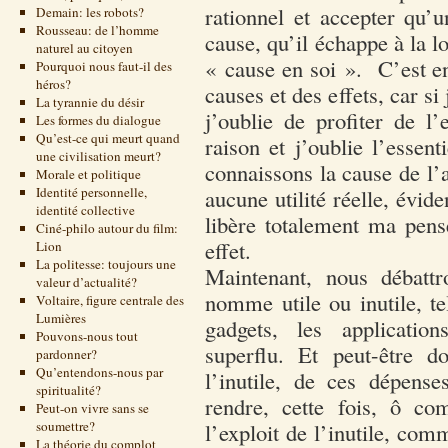
rationnel et accepter qu’u
Demain: les robots?
Rousseau: de l’homme
cause, qu’il échappe à la lo
naturel au citoyen
« cause en soi ». C’est en
Pourquoi nous faut-il des
héros?
causes et des effets, car s
La tyrannie du désir
j’oublie de profiter de l’
Les formes du dialogue
Qu’est-ce qui meurt quand
raison et j’oublie l’essen
une civilisation meurt?
connaissons la cause de l’
Morale et politique
Identité personnelle,
aucune utilité réelle, éviden
identité collective
libère totalement ma pens
Ciné-philo autour du film:
effet.
Lion
La politesse: toujours une
Maintenant, nous débatt
valeur d’actualité?
nomme utile ou inutile, te
Voltaire, figure centrale des
Lumières
gadgets, les applicatio
Pouvons-nous tout
superflu. Et peut-être d
pardonner?
Qu’entendons-nous par
l’inutile, de ces dépense
spiritualité?
rendre, cette fois, ô co
Peut-on vivre sans se
soumettre?
l’exploit de l’inutile, co
La théorie du complot