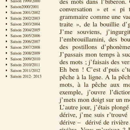
des mots dans l’biberon.
Saison 1999/2000
Saison2000/2001
conversation » et « pi t
Saison 2001/2002
grammaire comme une vache
Saison 2002/2003
traite », de la bouillie d
Saison 2003/2004
Saison 2004/2005
J’me souviens, j’ingurgita
Saison 2005/2006
l’embrouillamini, des bo
Saison 2006/2007
des postillons d’phonème
Saison 2007/2008
J’passais mon temps à suce
Saison 2008/2009
Saison 2009/2010
des mots ; j’faisais des ver
Saison 2010/2011
Eh ben ! C’est d’puis c’t
Saison 2011/2012
pêche à la ligne. A la pêc
Saison 2012- 2013
mots, à la pêche aux mot
exemple, j’ouvre l’dicti
j’mets mon doigt sur un m
L’autre jour, j’étais plongé 
dérive, j’me suis r’trouvé 
dérive – dérivé de rivière
rivière. Vous m’suivez ? Je