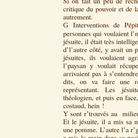
Si on fait un peu de rech
critique du pouvoir et de l
autrement.
Interventions de Pép
G
personnes qui voulaient l’
jésuite, il était très intell
d’l’autre côté, y avait un 
jésuites, ils voulaient ag
l’paysan y voulait récuper
arrivaient pas à s’entendr
dits, on va faire une r
représentant. Les jésu
théologien, et puis en face
costaud, hein !
Y sont r’trouvés au milieu
Et le jésuite, il a mis sa
une pomme. L’autre l’a r’ga
a mis la main dans sa poch