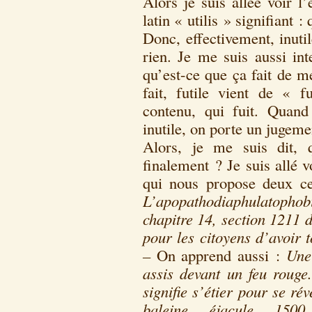
Alors je suis allée voir l
latin « utilis » signifiant :
Donc, effectivement, inuti
rien. Je me suis aussi int
qu’est-ce que ça fait de m
fait, futile vient de « f
contenu, qui fuit. Quand
inutile, on porte un jugeme
Alors, je me suis dit, q
finalement ? Je suis allé v
qui nous propose deux ce
L’apopathodiaphulatophobi
chapitre 14, section 1211 
pour les citoyens d’avoir t
–
On apprend aussi :
Une
assis devant un feu rouge
signifie s’étier pour se ré
baleine éjacule 15