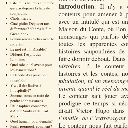
Est-il plus heureux l’homme
Introduction
: Il n’y a 
qui pas dépassé la haie de
conteurs pour amener à p
son jardin?
Choisir sa vie
avec un intitulé qui est 
Ciné-philo: Dépasser nos
Maison du Conte, où l’on 
différences? d’après le film:
Green book
mensonges qui parfois dév
Sommes-nous fâchés avec le
toutes les apparentes co
progrès?
Le moi est-il haïssable?
histoires saupoudrées de
Diderot, l’esprit des
faire dormir debout. Dans 
Lumières
histoires ?
, le conteur
Quel rôle, quel avenir pour
les associations?
histoires et les contes, n
La liberté d’expression:
fabulation, ni un mensonge.
jusqu’où?
Y a t-il des limites à
invente quand le réel du mo
l’hospitalité?
Le conteur sait jouer ave
Sommes-nous en train de
perdre connaissances
prodigue ce temps si néc
Philosophies comparées
disait Victor Hugo dans
d’Adam Smith et de Karl
Marx
l’inutile, de l’’extravagant
Quel humain pour demain?
Le conteur nous fait parfo
Punir, pourquoi, comment?