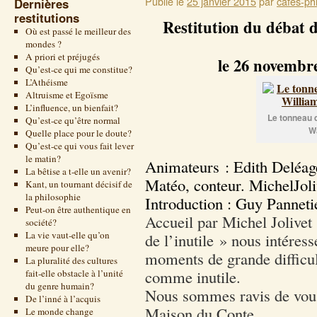
Publié le
25 janvier 2015
par
cafes-phi
Dernières
restitutions
Restitution du débat 
Où est passé le meilleur des
mondes ?
A priori et préjugés
le 26 novembr
Qu’est-ce qui me constitue?
L’Athéisme
Altruisme et Egoïsme
L’influence, un bienfait?
Le tonneau 
Qu’est-ce qu’être normal
W
Quelle place pour le doute?
Qu’est-ce qui vous fait lever
le matin?
Animateurs :
Edith Deléag
La bêtise a t-elle un avenir?
Matéo, conteur. MichelJoli
Kant, un tournant décisif de
la philosophie
Introduction : Guy Panneti
Peut-on être authentique en
Accueil par Michel Jolivet :
société?
La vie vaut-elle qu’on
de l’inutile » nous intéres
meure pour elle?
moments de grande difficult
La pluralité des cultures
comme inutile.
fait-elle obstacle à l’unité
du genre humain?
Nous sommes ravis de vous 
De l’inné à l’acquis
Maison du Conte.
Le monde change