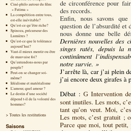
de circonférence pour fair
Ciné-philo autour du film:
des records.
» Fatima »
La compétition entre tous,
Enfin, nous savons que 
est-elle inévitable?
question de l’absurdité et d
Qu’est-ce qu’être riche?
Spinoza, précurseur des
nous donne une belle déf
Lumières ?
Dernières nouvelles des c
Qu’est-ce que le tolérance
aujourd’hui?
singes ratés, depuis la n
Vaut-il mieux mentir ou être
continûment l’indispensab
de mauvaise foi?
Qu’entendons-nous par
notre survie. »
peuple?
J’arrête là, car j’ai plein 
Peut-on se changer soi-
j’ai encore deux girafes à 
même?
Idéalisme et matérialisme
L’amour, quel amour ?
Débat :
Intervention d
G
Le destin d’une société
dépend t-il de la volonté des
sont inutiles. Les mots, c’e
hommes?
tant qu’on veut. Moi, c’es
> Toutes les restitutions
Les mots, c’est gratuit ; 
Parce que moi, tout petit,
Saisons