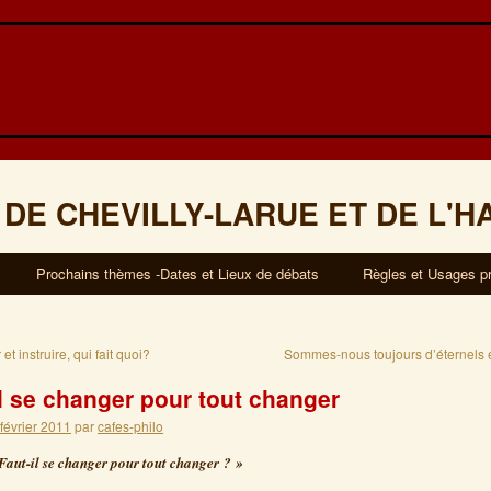
 DE CHEVILLY-LARUE ET DE L'H
Prochains thèmes -Dates et Lieux de débats
Règles et Usages p
t instruire, qui fait quoi?
Sommes-nous toujours d’éternels 
il se changer pour tout changer
 février 2011
par
cafes-philo
Faut-il se changer pour tout changer ? »