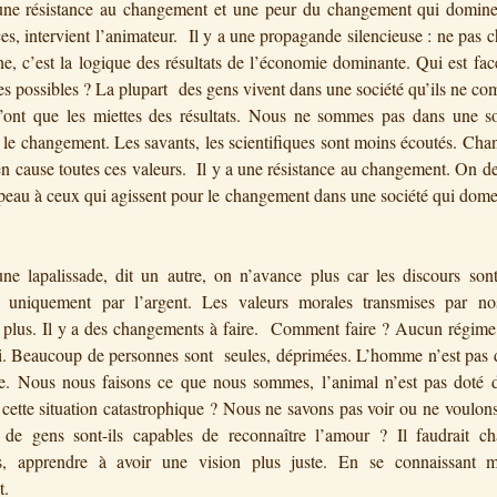
 une résistance au changement et une peur du changement qui domine
es, intervient l’animateur. Il y a une propagande silencieuse : ne pas 
e, c’est la logique des résultats de l’économie dominante. Qui est fac
es possibles ? La plupart des gens vivent dans une société qu’ils ne c
n’ont que les miettes des résultats. Nous ne sommes pas dans une so
 le changement. Les savants, les scientifiques sont moins écoutés. Chan
en cause toutes ces valeurs. Il y a une résistance au changement. On dev
peau à ceux qui agissent pour le changement dans une société qui dome
ne lapalissade, dit un autre, on n’avance plus car les discours sont
és uniquement par l’argent. Les valeurs morales transmises par no
t plus. Il y a des changements à faire. Comment faire ? Aucun régime
i. Beaucoup de personnes sont seules, déprimées. L’homme n’est pas 
e. Nous nous faisons ce que nous sommes, l’animal n’est pas doté d
cette situation catastrophique ? Nous ne savons pas voir ou ne voulons
de gens sont-ils capables de reconnaître l’amour ? Il faudrait ch
és, apprendre à avoir une vision plus juste. En se connaissant 
t.