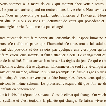
 Nous sommes à la merci de ceux qui rentrent chez vous : sectes, r
s. Le jour sera arrivé quand on rentrera dans la vie réelle. Nous avons 
les. Nous ne pouvons pas parler entre l’intérieur et l’extérieur. No
 en dualité. Nous existons au détriment de ceux qui possèdent et
une règle de vie. L’homme n’a pas changé.
 très réticent de tout faire porter sur l’ensemble de l’espèce humaine. S
urs, c’est d’abord parce que l’humanité n’est pas tout à fait adulte
ent des pouvoirs et des savoirs par quelques uns c’est pour qu’ils
t faire valoir leurs intérêts. Il faut s’attaquer à cela. Le changement e
e de la réalité. Il faut arriver à maîtriser les règles du jeu. Ce qui est i
 l’homme a cherché à se dépasser. L’homme est le seul être vivant qui a
ité est en marche, affirme le suivant (exemple : le film d’Agnès Varda
e humain). Si nous n’arrivons pas à faire bouger les choses, ceux qui pr
suivront le même schéma. Le professeur Jacquard dit que l’on ne de
s enfants en concurrence.
non à la fois, lui répond le suivant. C’est le climat qui change. On va c
u système et c’est toujours la planète qui change. Se laisser vivre e