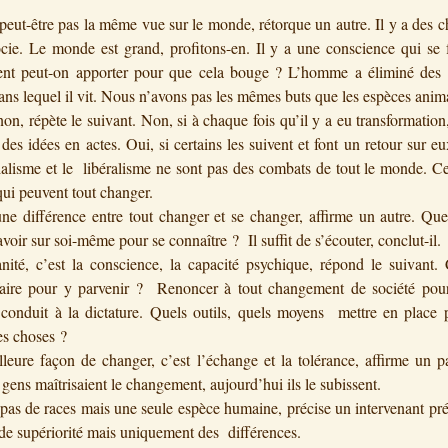
peut-être pas la même vue sur le monde, rétorque un autre. Il y a des 
ocie. Le monde est grand, profitons-en. Il y a une conscience qui se 
nt peut-on apporter pour que cela bouge ? L’homme a éliminé des 
ans lequel il vit. Nous n’avons pas les mêmes buts que les espèces anim
non, répète le suivant. Non, si à chaque fois qu’il y a eu transformation,
 des idées en actes. Oui, si certains les suivent et font un retour sur 
lisme et le libéralisme ne sont pas des combats de tout le monde. Ce
ui peuvent tout changer.
une différence entre tout changer et se changer, affirme un autre. Que
voir sur soi-même pour se connaître ? Il suffit de s’écouter, conclut-il.
ité, c’est la conscience, la capacité psychique, répond le suivant
faire pour y parvenir ? Renoncer à tout changement de société pou
onduit à la dictature. Quels outils, quels moyens mettre en place p
es choses ?
leure façon de changer, c’est l’échange et la tolérance, affirme un pa
 gens maîtrisaient le changement, aujourd’hui ils le subissent.
a pas de races mais une seule espèce humaine, précise un intervenant pré
 de supériorité mais uniquement des différences.