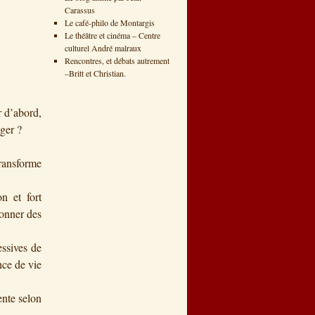
Carassus
Le café-philo de Montargis
Le théâtre et cinéma – Centre
culturel André malraux
Rencontres, et débats autrement
–Britt et Christian.
r d’abord,
ger ?
transforme
n et fort
donner des
essives de
nce de vie
ente selon