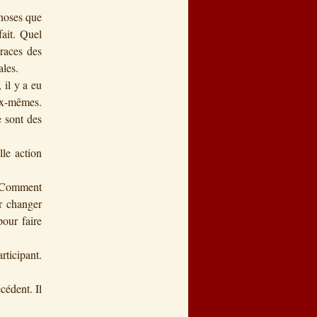
choses que
fait. Quel
races des
ales.
 il y a eu
eux-mêmes.
 sont des
lle action
. Comment
r changer
our faire
rticipant.
cédent. Il