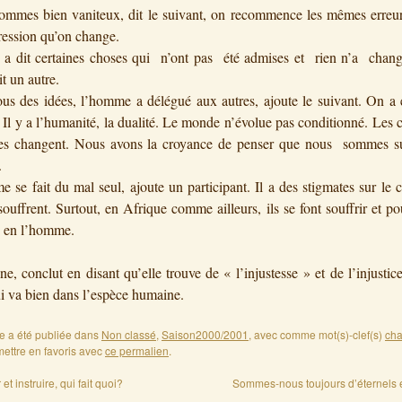
mmes bien vaniteux, dit le suivant, on recommence les mêmes erreurs
ression qu’on change.
 a dit certaines choses qui n’ont pas été admises et rien n’a changé
it un autre.
us des idées, l’homme a délégué aux autres, ajoute le suivant. On a 
 Il y a l’humanité, la dualité. Le monde n’évolue pas conditionné. Les 
ues changent. Nous avons la croyance de penser que nous sommes su
.
 se fait du mal seul, ajoute un participant. Il a des stigmates sur le 
uffrent. Surtout, en Afrique comme ailleurs, ils se font souffrir et pou
e en l’homme.
ne, conclut en disant qu’elle trouve de « l’injustesse » et de l’injustic
ui va bien dans l’espèce humaine.
ée a été publiée dans
Non classé
,
Saison2000/2001
, avec comme mot(s)-clef(s)
cha
mettre en favoris avec
ce permalien
.
t instruire, qui fait quoi?
Sommes-nous toujours d’éternels 