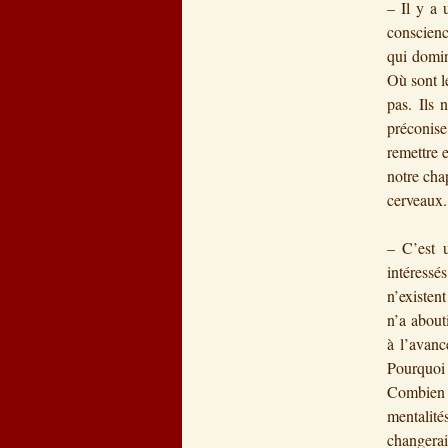
– Il y a
conscienc
qui domin
Où sont l
pas. Ils 
préconise
remettre 
notre cha
cerveaux.
– C’est u
intéress
n’existen
n’a about
à l’avanc
Pourquoi 
Combien 
mentalit
changerai