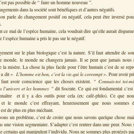
 n’est pas possible de “ faire un homme nouveau ”.
ngements dans la société sont bénéfiques et d’autres négatifs.
n parle de changement positif ou négatif, cela peut être inversé pou
.
ut ce mal de l’espèce humaine, cela voudrait dire qu’elle aurait disparu
e l’espèce humaine a pris le pas sur le négatif.
ement sur le plan biologique c’est la nature. S’il faut attendre de sou
le monde, le monde ne changera jamais. Il se peut que jamais nous 
de la misère. La chose la plus facile pour l’être humain c’est de se repr
 a dit «
L’homme est bon, c’est la vie qui le corrompt
». Pour avoir pri
 faut avoir conscience que les choses existent.
“ Connais-toi toi-m
s l’univers et les hommes ”
dit Socrate. Ce qui est fondamental c’est
naître et il y a des outils pour cela (ex: café-philo). Ce que nou
et le monde c’est effrayant, heureusement que nous sommes équ
st de plus en plus méchant.
ons un problème, c’est de croire que nous savons quelque chose mais,
s une vision segmentaire. S’adapter c’est rentrer dans une peur. Nou
de certains qui manipulent l’individu. Nous ne sommes plus protégés pa