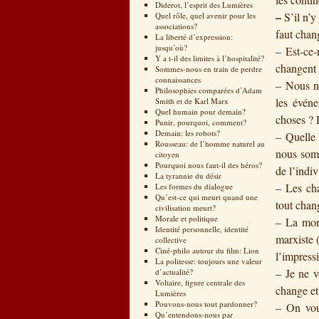
Diderot, l’esprit des Lumières
–
S’il n’y
Quel rôle, quel avenir pour les
associations?
faut chan
La liberté d’expression:
jusqu’où?
– Est-ce
Y a t-il des limites à l’hospitalité?
changent 
Sommes-nous en train de perdre
connaissances
– Nous n
Philosophies comparées d’Adam
les évén
Smith et de Karl Marx
Quel humain pour demain?
choses ? 
Punir, pourquoi, comment?
Demain: les robots?
– Quelle 
Rousseau: de l’homme naturel au
nous somm
citoyen
Pourquoi nous faut-il des héros?
de l’indiv
La tyrannie du désir
– Les cha
Les formes du dialogue
Qu’est-ce qui meurt quand une
tout chan
civilisation meurt?
Morale et politique
– La mort
Identité personnelle, identité
marxiste 
collective
Ciné-philo autour du film: Lion
l’impress
La politesse: toujours une valeur
– Je ne v
d’actualité?
Voltaire, figure centrale des
change et
Lumières
Pouvons-nous tout pardonner?
– On vou
Qu’entendons-nous par