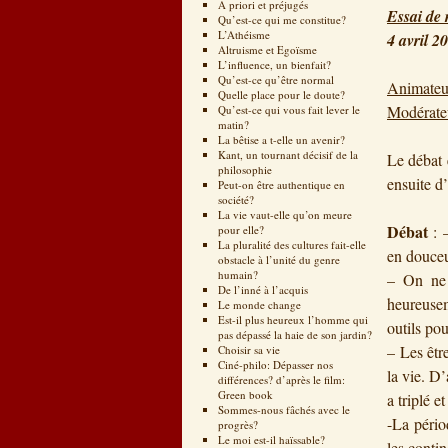
A priori et préjugés
Essai de 
Qu’est-ce qui me constitue?
L’Athéisme
4 avril 2
Altruisme et Egoïsme
L’influence, un bienfait?
Qu’est-ce qu’être normal
Animateu
Quelle place pour le doute?
Modérate
Qu’est-ce qui vous fait lever le
matin?
La bêtise a t-elle un avenir?
Kant, un tournant décisif de la
Le débat 
philosophie
ensuite d
Peut-on être authentique en
société?
La vie vaut-elle qu’on meure
Débat
: 
pour elle?
La pluralité des cultures fait-elle
en douceu
obstacle à l’unité du genre
humain?
– On ne 
De l’inné à l’acquis
heureusem
Le monde change
Est-il plus heureux l’homme qui
outils pou
pas dépassé la haie de son jardin?
– Les êtr
Choisir sa vie
Ciné-philo: Dépasser nos
la vie. D
différences? d’après le film:
Green book
a triplé e
Sommes-nous fâchés avec le
-La pério
progrès?
Le moi est-il haïssable?
les contin