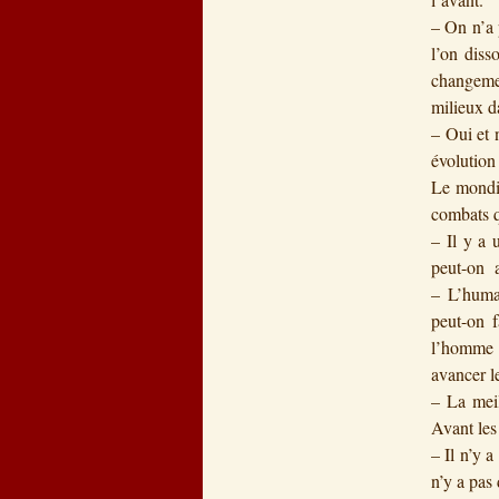
– On n’a 
l’on diss
changeme
milieux d
– Oui et 
évolution
Le mondia
combats q
– Il y a 
peut-on a
– L’human
peut-on 
l’homme c
avancer l
– La meil
Avant les
– Il n’y 
n’y a pas