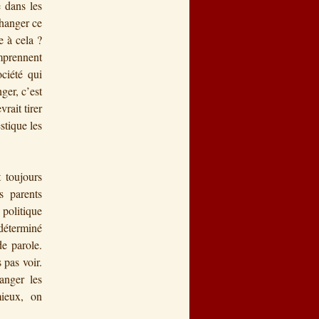
 dans les
changer ce
e à cela ?
omprennent
ciété qui
ger, c’est
rait tirer
stique les
 toujours
s parents
 politique
déterminé
e parole.
 pas voir.
anger les
mieux, on