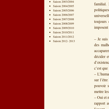
Saison 2003/2004
familial.
Saison 2004/2005
politique
Saison 2005/2006
Saison 2006/2007
universel
Saison 2007/2008
toujours
Saison 2008/2009
imposent 
Saison 2009/2010
Saison 2010/2011
Saison 2011/2012
– Je suis
Saison 2012- 2013
des malhe
accaparem
décider e
d’existenc
c’est que
– L’human
sur l’êtr
pouvoir 
mettre le
– Oui et 
rapport a
l’avant.