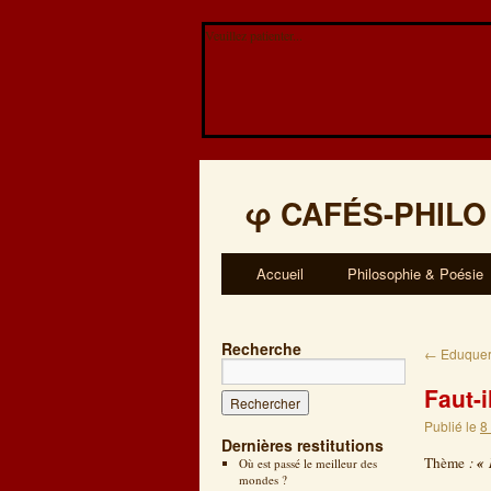
Veuillez patienter...
φ
CAFÉS-PHILO
Accueil
Philosophie & Poésie
Recherche
←
Eduquer e
Faut-
Publié le
8
Dernières restitutions
Thème
:
« 
Où est passé le meilleur des
mondes ?