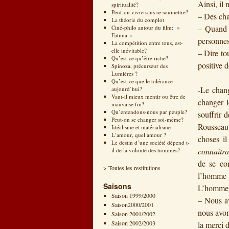
Ainsi, il
spiritualité?
Peut-on vivre sans se soumettre?
– Des cha
La théorie du complot
– Quand o
Ciné-philo autour du film: »
Fatima »
personnes
La compétition entre tous, est-
elle inévitable?
– Dire to
Qu’est-ce qu’être riche?
positive d
Spinoza, précurseur des
Lumières ?
Qu’est-ce que le tolérance
-Le chang
aujourd’hui?
Vaut-il mieux mentir ou être de
changer 
mauvaise foi?
Qu’entendons-nous par peuple?
souffrir 
Peut-on se changer soi-même?
Rousseau
Idéalisme et matérialisme
L’amour, quel amour ?
choses il
Le destin d’une société dépend t-
connaîtra
il de la volonté des hommes?
de se con
> Toutes les restitutions
l’homme 
Saisons
L’homme e
Saison 1999/2000
– Nous av
Saison2000/2001
nous avon
Saison 2001/2002
Saison 2002/2003
la merci 