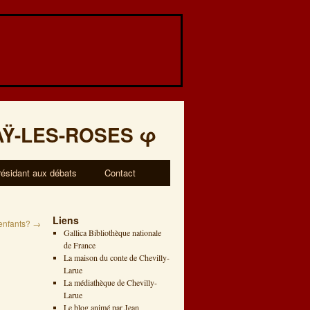
AŸ-LES-ROSES
φ
résidant aux débats
Contact
Liens
enfants?
→
Gallica Bibliothèque nationale
de France
La maison du conte de Chevilly-
Larue
La médiathèque de Chevilly-
Larue
Le blog animé par Jean