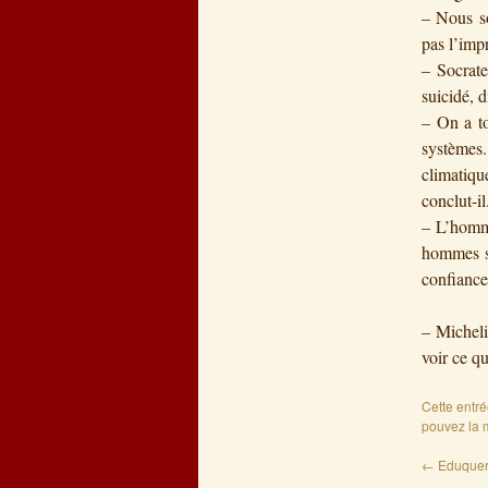
– Nous so
pas l’imp
– Socrate
suicidé, d
– On a to
systèmes.
climatiq
conclut-il
– L’homme
hommes so
confianc
– Micheli
voir ce q
Cette entr
pouvez la 
←
Eduquer e