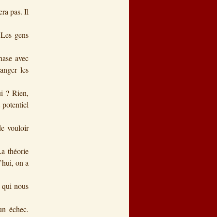
ra pas. Il
 Les gens
hase avec
anger les
i ? Rien,
potentiel
e vouloir
a théorie
’hui, on a
 qui nous
un échec.