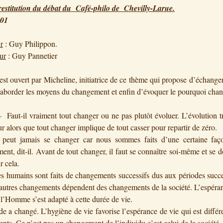
restitution du débat du Café-philo de Chevilly-Larue.
001
r
: Guy Philippon.
ur
: Guy Pannetier
est ouvert par Micheline, initiatrice de ce thème qui propose d’échange
’aborder les moyens du changement et enfin d’évoquer le pourquoi chan
– Faut-il vraiment tout changer ou ne pas plutôt évoluer. L’évolution 
r alors que tout changer implique de tout casser pour repartir de zéro.
peut jamais se changer car nous sommes faits d’une certaine faço
ent, dit-il. Avant de tout changer, il faut se connaître soi-même et se 
r cela.
es humains sont faits de changements successifs dus aux périodes succ
’autres changements dépendent des changements de la société. L’espéra
t l’Homme s’est adapté à cette durée de vie.
de a changé. L’hygiène de vie favorise l’espérance de vie qui est différ
ents. Ce n’est pas un changement de l’individu c’est celui de la société.