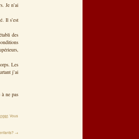
. Je n’ai
. Il s’est
établi des
conditions
périeurs,
corps. Les
rtant j’ai
e à ne pas
nger
. Vous
enfants?
→