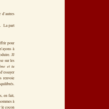
r d’autres
e. La part
ffrir pour
n’ayons à
oduire. JJ
se sur les
ême et tu
 d’essayer
s renvoie
ilibrés.
 en fait,
s sommes à
r le cocon