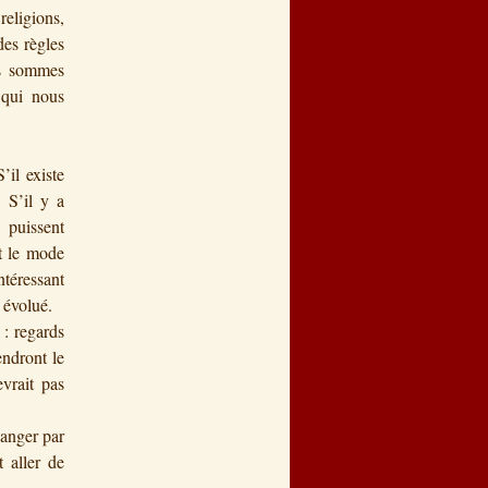
eligions,
des règles
us sommes
 qui nous
’il existe
. S’il y a
 puissent
st le mode
ntéressant
 évolué.
 : regards
endront le
vrait pas
hanger par
t aller de