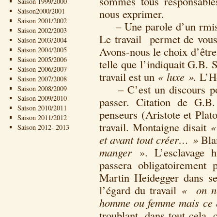
sommes tous responsables
Saison 1999/2000
Saison2000/2001
nous exprimer.
Saison 2001/2002
– Une parole d’un rmis
Saison 2002/2003
Le travail permet de vous
Saison 2003/2004
Avons-nous le choix d’être 
Saison 2004/2005
Saison 2005/2006
telle que l’indiquait G.B. 
Saison 2006/2007
travail est un
« luxe ».
L’Ho
Saison 2007/2008
– C’est un discours polit
Saison 2008/2009
Saison 2009/2010
passer. Citation de G.B
Saison 2010/2011
penseurs (Aristote et Plato
Saison 2011/2012
travail. Montaigne disait
«
Saison 2012- 2013
et avant tout créer… »
Bla
manger
». L’esclavage h
passera obligatoirement p
Martin Heidegger dans ses
l’égard du travail
« on ne
homme ou femme mais ce qu
troublant, dans tout cela,