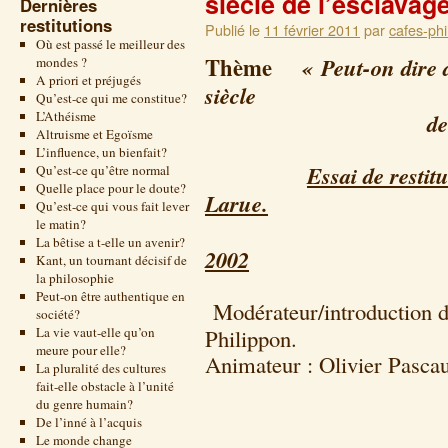
siècle de l’esclavag
Dernières
restitutions
Publié le
11 février 2011
par
cafes-phi
Où est passé le meilleur des
Thème
« Peut-on dire du
mondes ?
A priori et préjugés
siècle
Qu’est-ce qui me constitue?
L’Athéisme
de l’esclave li
Altruisme et Egoïsme
L’influence, un bienfait?
Essai de restit
Qu’est-ce qu’être normal
Quelle place pour le doute?
Larue.
Qu’est-ce qui vous fait lever
le matin?
La bêtise a t-elle un avenir?
2002
Kant, un tournant décisif de
la philosophie
Peut-on être authentique en
Modérateur/introduction 
société?
La vie vaut-elle qu’on
Philippo
meure pour elle?
Animateur : Olivier Pascau
La pluralité des cultures
fait-elle obstacle à l’unité
du genre humain?
De l’inné à l’acquis
Le monde change