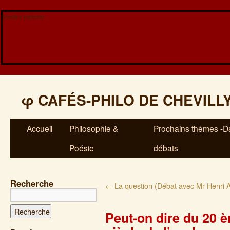
Veuillez patienter...
φ
CAFÉS-PHILO DE CHEVILL
Accueil
Philosophie &
Prochains thèmes -Da
Poésie
débats
Recherche
←
La question (Débat avec Mr Henri A
Peut-on dire du 20 èm