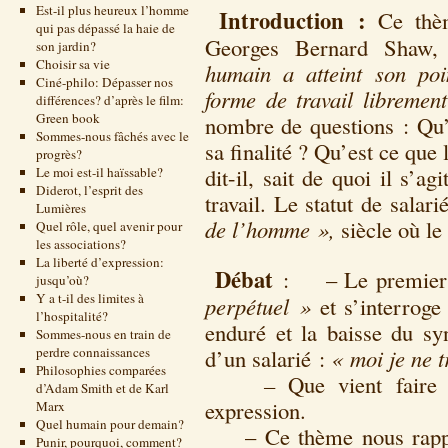
Est-il plus heureux l’homme
Introduction :
Ce thème
qui pas dépassé la haie de
Georges Bernard Shaw, 
son jardin?
Choisir sa vie
humain a atteint son po
Ciné-philo: Dépasser nos
forme de travail libremen
différences? d’après le film:
Green book
nombre de questions : Qu’e
Sommes-nous fâchés avec le
sa finalité ? Qu’est ce que 
progrès?
dit-il, sait de quoi il s’a
Le moi est-il haïssable?
Diderot, l’esprit des
travail. Le statut de salar
Lumières
de l’homme »,
siècle où le 
Quel rôle, quel avenir pour
les associations?
La liberté d’expression:
Débat
: – Le premier i
jusqu’où?
Y a t-il des limites à
perpétuel »
et s’interroge 
l’hospitalité?
enduré et la baisse du syn
Sommes-nous en train de
perdre connaissances
d’un salarié :
« moi je ne t
Philosophies comparées
–
Que vient fair
d’Adam Smith et de Karl
expression.
Marx
Quel humain pour demain?
– Ce thème nous rappel
Punir, pourquoi, comment?