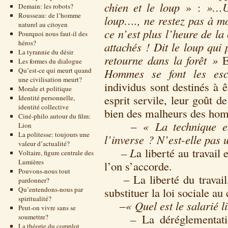
chien et le loup
» :
»…Un 
Demain: les robots?
Rousseau: de l’homme
loup…., ne restez pas à mo
naturel au citoyen
ce n’est plus l’heure de l
Pourquoi nous faut-il des
héros?
attachés ! Dit le loup qui
La tyrannie du désir
retourne dans la forêt »
E
Les formes du dialogue
Qu’est-ce qui meurt quand
Hommes se font les es
une civilisation meurt?
individus sont destinés à 
Morale et politique
esprit servile, leur goût d
Identité personnelle,
identité collective
bien des malheurs des ho
Ciné-philo autour du film:
–
« La technique e
Lion
La politesse: toujours une
l’inverse ? N’est-elle pas 
valeur d’actualité?
– L
a liberté au travail 
Voltaire, figure centrale des
Lumières
l’on s’accorde.
Pouvons-nous tout
– La liberté du travail, 
pardonner?
Qu’entendons-nous par
substituer la loi sociale au
spiritualité?
–
« Quel est le salarié l
Peut-on vivre sans se
–
La déréglementati
soumettre?
La théorie du complot