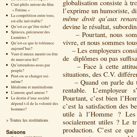
globalisation consiste à t
Ciné-philo autour du film:
l’exprime un humoriste, d
» Fatima »
La compétition entre tous,
même droit qu’aux renard
est-elle inévitable?
devine le résultat, subordi
Qu’est-ce qu’être riche?
Spinoza, précurseur des
– Pourtant, nous sommes
Lumières ?
vivre, et nous sommes tou
Qu’est-ce que le tolérance
aujourd’hui?
– Les employeurs considè
Vaut-il mieux mentir ou être
de diplômes ou pas suffi
de mauvaise foi?
– Face à cette attitude,
Qu’entendons-nous par
peuple?
situations, des C.V. différe
Peut-on se changer soi-
– Quand on parle du trava
même?
Idéalisme et matérialisme
rentable. L’employeur s
L’amour, quel amour ?
Pourtant, c’est bien l’Hom
Le destin d’une société
dépend t-il de la volonté des
c’est la satisfaction des bes
hommes?
utile à l’Homme ? Les ac
> Toutes les restitutions
socialement utiles ? Le tr
production. C’est ce qu
Saisons