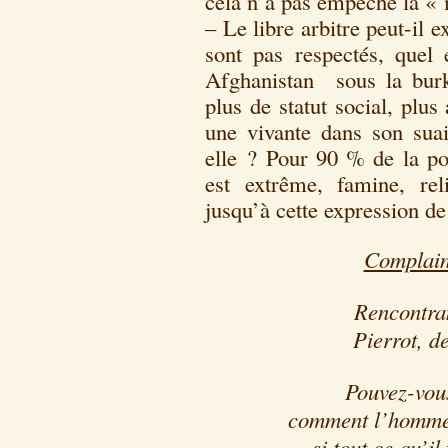
cela n’a pas empêché la « 
– Le libre arbitre peut-il 
sont pas respectés, quel 
Afghanistan sous la burk
plus de statut social, plu
une vivante dans son sua
elle ? Pour 90 % de la pop
est extrême, famine, rel
jusqu’à cette expression de 
Complaint
Rencontran
Pierrot, de 
Pouvez-vou
comment l’homme e
si tout ce qu’il