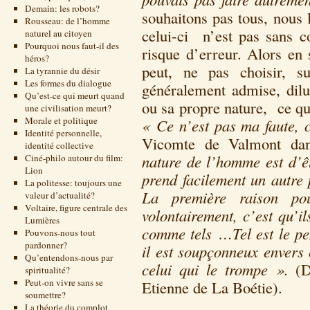
Demain: les robots?
souhaitons pas tous, nous l
Rousseau: de l’homme
celui-ci n’est pas sans c
naturel au citoyen
Pourquoi nous faut-il des
risque d’erreur. Alors en 
héros?
peut, ne pas choisir, su
La tyrannie du désir
Les formes du dialogue
généralement admise, dilua
Qu’est-ce qui meurt quand
ou sa propre nature, ce qu
une civilisation meurt?
Morale et politique
« Ce n’est pas ma faute, 
Identité personnelle,
Vicomte de Valmont dans
identité collective
nature de l’homme est d’êtr
Ciné-philo autour du film:
Lion
prend facilement un autre 
La politesse: toujours une
La première raison po
valeur d’actualité?
Voltaire, figure centrale des
volontairement, c’est qu’il
Lumières
comme tels …Tel est le pen
Pouvons-nous tout
pardonner?
il est soupçonneux envers 
Qu’entendons-nous par
celui qui le trompe ».
(D
spiritualité?
Peut-on vivre sans se
Etienne de La Boétie).
soumettre?
La théorie du complot