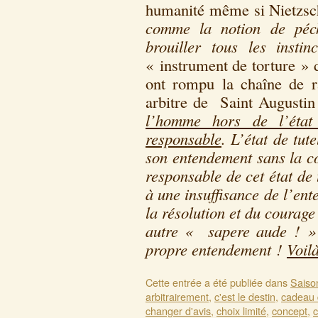
humanité même si Nietzsc
comme la notion de péch
brouiller tous les instinc
« instrument de torture » 
ont rompu la chaîne de r
arbitre de Saint Augusti
l’homme hors de l’état 
responsable
. L’état de tut
son entendement sans la c
responsable de cet état de 
à une insuffisance de l’en
la résolution et du courage
autre « sapere aude ! »
propre entendement !
Voil
Cette entrée a été publiée dans
Saiso
arbitrairement
,
c'est le destin
,
cadeau 
changer d'avis
,
choix limité
,
concept
,
c