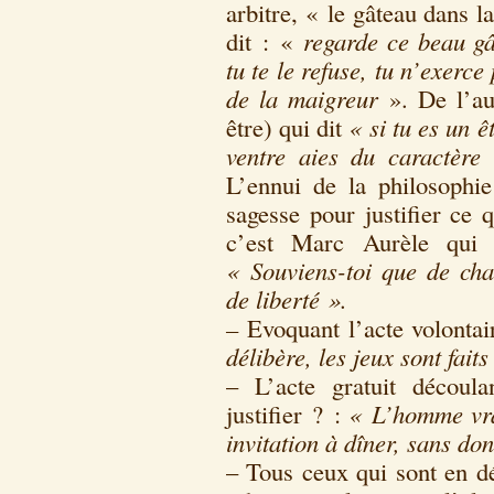
arbitre, « le gâteau dans l
dit : «
regarde ce beau gât
tu te le refuse, tu n’exerce 
de la maigreur
». De l’au
être) qui dit
« si tu es un ê
ventre aies du caractèr
L’ennui de la philosophie
sagesse pour justifier ce 
c’est Marc Aurèle qui 
« Souviens-toi que de chan
de liberté ».
–
Evoquant l’acte volontair
délibère, les jeux sont faits
– L’acte gratuit découl
justifier ? :
« L’homme vrai
invitation à dîner, sans do
– Tous ceux qui sont en dé