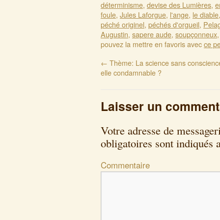
déterminisme
,
devise des Lumières
,
e
foule
,
Jules Laforgue
,
l'ange
,
le diable
péché originel
,
péchés d'orgueil
,
Pela
Augustin
,
sapere aude
,
soupçonneux
pouvez la mettre en favoris avec
ce p
←
Thème: La science sans conscience
elle condamnable ?
Laisser un comment
Votre adresse de messageri
obligatoires sont indiqués
Commentaire