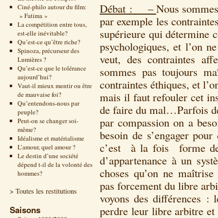
Débat : –
Nous sommes d
Ciné-philo autour du film:
» Fatima »
par exemple les contraintes
La compétition entre tous,
supérieure qui détermine ce
est-elle inévitable?
Qu’est-ce qu’être riche?
psychologiques, et l’on ne
Spinoza, précurseur des
veut, des contraintes aff
Lumières ?
Qu’est-ce que le tolérance
sommes pas toujours maît
aujourd’hui?
contraintes éthiques, et l’o
Vaut-il mieux mentir ou être
mais il faut refouler cet in
de mauvaise foi?
Qu’entendons-nous par
de faire du mal…Parfois de
peuple?
par compassion on a besoi
Peut-on se changer soi-
même?
besoin de s’engager pour 
Idéalisme et matérialisme
c’est à la fois forme de
L’amour, quel amour ?
Le destin d’une société
d’appartenance à un systèm
dépend t-il de la volonté des
choses qu’on ne maîtrise 
hommes?
pas forcement du libre arbi
> Toutes les restitutions
voyons des différences : l
perdre leur libre arbitre 
Saisons