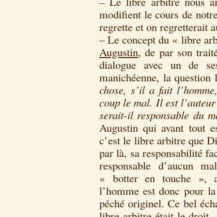
–
Le libre arbitre nous a
modifient le cours de notr
regrette et on regretterait a
– Le concept du « libre arb
Augustin
, de par son trait
dialogue avec un de ses
manichéenne, la question l
chose, s’il a fait l’homme
coup le mal. Il est l’aut
serait-il responsable du m
Augustin qui avant tout es
c’est le libre arbitre que 
par là, sa responsabilité f
responsable d’aucun mal
« botter en touche », a
l’homme est donc pour la 
péché originel. Ce bel éch
libre arbitre était le droit