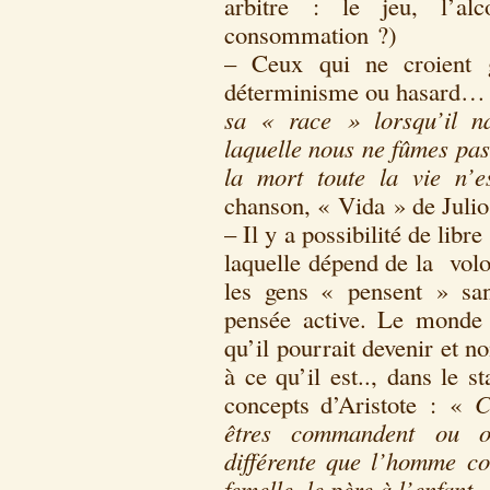
arbitre : le jeu, l’al
consommation ?)
– Ceux qui ne croient g
déterminisme ou hasard…
sa « race » lorsqu’il na
laquelle nous ne fûmes pas
la mort toute la vie n’e
chanson, « Vida » de Julio 
– Il y a possibilité de libr
laquelle dépend de la volon
les gens « pensent » sans
pensée active. Le monde 
qu’il pourrait devenir et 
à ce qu’il est.., dans le s
concepts d’Aristote : «
C
êtres commandent ou ob
différente que l’homme c
femelle, le père à l’enfant