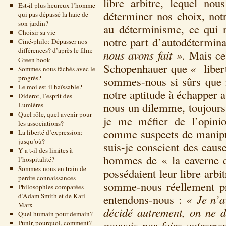
libre arbitre, lequel no
Est-il plus heureux l’homme
déterminer nos choix, notr
qui pas dépassé la haie de
son jardin?
au déterminisme, ce qui n
Choisir sa vie
notre part d’autodétermin
Ciné-philo: Dépasser nos
différences? d’après le film:
nous avons fait »
. Mais ce
Green book
Schopenhauer que « liberté
Sommes-nous fâchés avec le
progrès?
sommes-nous si sûrs que 
Le moi est-il haïssable?
notre aptitude à échapper 
Diderot, l’esprit des
nous un dilemme, toujours 
Lumières
Quel rôle, quel avenir pour
je me méfier de l’opinio
les associations?
comme suspects de manipul
La liberté d’expression:
jusqu’où?
suis-je conscient des cau
Y a t-il des limites à
hommes de « la caverne de
l’hospitalité?
Sommes-nous en train de
possédaient leur libre arbi
perdre connaissances
somme-nous réellement pr
Philosophies comparées
d’Adam Smith et de Karl
entendons-nous : «
Je n’a
Marx
décidé autrement, on ne d
Quel humain pour demain?
pouvais pas faire autremen
Punir, pourquoi, comment?