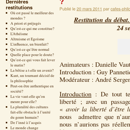
?
Dernières
restitutions
Publié le
20 mars 2011
par
cafes-phil
Où est passé le meilleur des
Restitution du débat
mondes ?
A priori et préjugés
24 s
Qu’est-ce qui me constitue?
L’Athéisme
Altruisme et Egoïsme
L’influence, un bienfait?
Qu’est-ce qu’être normal
Quelle place pour le doute?
Qu’est-ce qui vous fait lever
Animateurs : Danielle Vau
le matin?
Introduction : Guy Panneti
La bêtise a t-elle un avenir?
Kant, un tournant décisif de
Modérateur : André Sergen
la philosophie
Peut-on être authentique en
société?
Introduction
: De tout t
La vie vaut-elle qu’on
liberté ; avec un passag
meure pour elle?
La pluralité des cultures
«
avoir la liberté d’être l
fait-elle obstacle à l’unité
nous admettre que n’auri
du genre humain?
nous n’aurions pas réelle
De l’inné à l’acquis
Le monde change