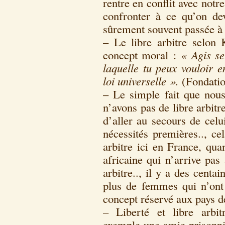
rentre en conflit avec notr
confronter à ce qu’on dev
sûrement souvent passée à
– Le libre arbitre selon 
concept moral :
« Agis s
laquelle tu peux vouloir 
loi universelle ».
(Fondatio
– Le simple fait que nou
n’avons pas de libre arbit
d’aller au secours de celui
nécessités premières.., ce
arbitre ici en France, qu
africaine qui n’arrive pas
arbitre.., il y a des cent
plus de femmes qui n’ont p
concept réservé aux pays
– Liberté et libre arbit
exemple une amie prisonni