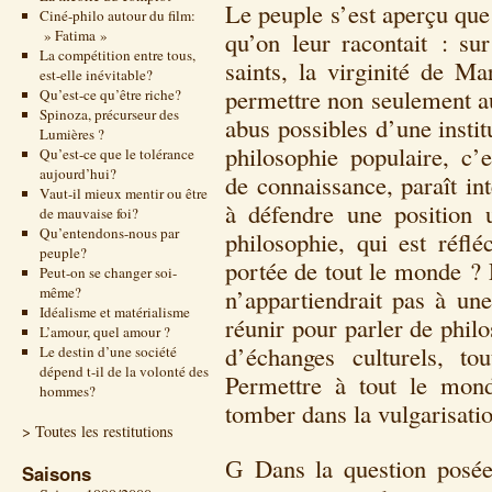
Le peuple s’est aperçu que 
Ciné-philo autour du film:
» Fatima »
qu’on leur racontait : sur
La compétition entre tous,
saints, la virginité de M
est-elle inévitable?
permettre non seulement au
Qu’est-ce qu’être riche?
Spinoza, précurseur des
abus possibles d’une instit
Lumières ?
philosophie populaire, c
Qu’est-ce que le tolérance
aujourd’hui?
de connaissance, paraît int
Vaut-il mieux mentir ou être
à défendre une position 
de mauvaise foi?
Qu’entendons-nous par
philosophie, qui est réflé
peuple?
portée de tout le monde ? E
Peut-on se changer soi-
même?
n’appartiendrait pas à une
Idéalisme et matérialisme
réunir pour parler de phil
L’amour, quel amour ?
d’échanges culturels, t
Le destin d’une société
dépend t-il de la volonté des
Permettre à tout le mon
hommes?
tomber dans la vulgarisatio
> Toutes les restitutions
Dans la question posée
G
Saisons