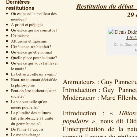
Dernières
Restitution du débat
restitutions
29 
Où est passé le meilleur des
mondes ?
A priori et préjugés
Qu’est-ce qui me constitue?
L’Athéisme
Altruisme et Egoïsme
Denis Diderot
L’influence, un bienfait?
M
Qu’est-ce qu’être normal
Quelle place pour le doute?
Qu’est-ce qui vous fait lever
le matin?
La bêtise a t-elle un avenir?
Kant, un tournant décisif de
Animateurs : Guy Pannetier
la philosophie
Introduction : Guy Pannet
Peut-on être authentique en
Modérateur : Marc Ellenbe
société?
La vie vaut-elle qu’on
meure pour elle?
Introduction : «
Hâton
La pluralité des cultures
fait-elle obstacle à l’unité
populaire
», nous dit Did
du genre humain?
l’interprétation de la n
De l’inné à l’acquis
Le monde change
connait l’œuvre du philos