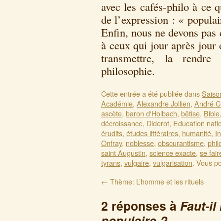
avec les cafés-philo à ce q
de l’expression : « populai
Enfin, nous ne devons pas
à ceux qui jour après jour
transmettre, la rendre
philosophie.
Cette entrée a été publiée dans
Saiso
Académie
,
Alexandre Jollien
,
André C
ascète
,
baron d'Holbach
,
bêtise
,
Bible
décroissance
,
Diderot
,
Education nati
érudits
,
études littéraires
,
humanité
,
I
Onfray
,
noblesse
,
obscurantisme
,
phil
saint Augustin
,
science exacte
,
se fai
tyrans
,
vulgaire
,
vulgarisation
. Vous p
←
Thème: L’homme et les rituels
2 réponses à
Faut-il
populaire ?