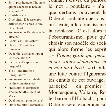
Est-il plus heureux l’homme
le mot « populaire » n’a
qui pas dépassé la haie de
que certains pouvaient l
son jardin?
Choisir sa vie
Diderot souhaite que tous 
Ciné-philo: Dépasser nos
un savoir, à la connaissanc
différences? d’après le film:
Green book
la noblesse. C’est alors 
Sommes-nous fâchés avec le
l’obscurantisme, pour qu
progrès?
Le moi est-il haïssable?
choisir son modèle de soci
Diderot, l’esprit des
qui alors forme les espri
Lumières
Quel rôle, quel avenir pour
: «
Prenez garde que perso
les associations?
et ses vaines séductions, 
La liberté d’expression:
et non du Christ
. » (Confe
jusqu’où?
Y a t-il des limites à
une lutte contre l’ignoran
l’hospitalité?
les ennuis de cet ouvrage
Sommes-nous en train de
perdre connaissances
participé : en premier 
Philosophies comparées
Montesquieu, Voltaire, Ro
d’Adam Smith et de Karl
Marx
le baron d’Holbach, pour
Quel humain pour demain?
Diderot sera également 
Punir, pourquoi, comment?