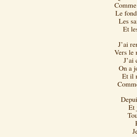
Comme u
Le fond 
Les sa
Et le
J’ai r
Vers le
J’ai 
On a j
Et il
Comme 
Depui
Et 
Tou
J