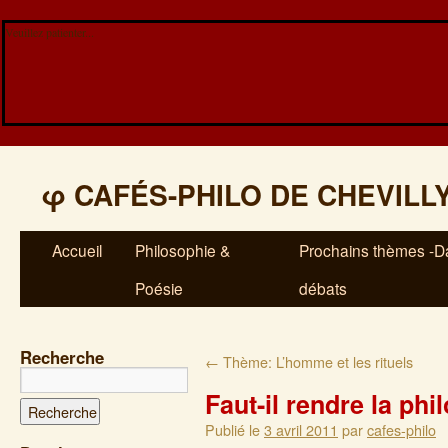
Veuillez patienter...
φ
CAFÉS-PHILO DE CHEVILL
Accueil
Philosophie &
Prochains thèmes -Da
Poésie
débats
Recherche
←
Thème: L’homme et les rituels
Faut-il rendre la phi
Publié le
3 avril 2011
par
cafes-philo