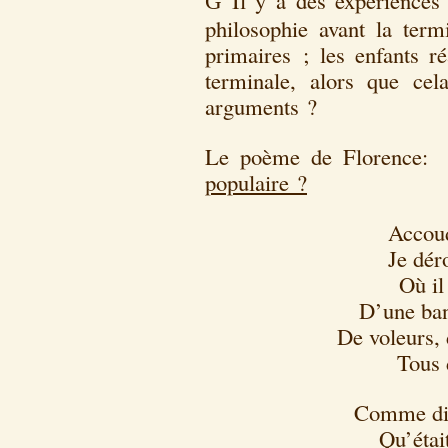
Il y a des expériences
G
philosophie avant la term
primaires ; les enfants ré
terminale, alors que cel
arguments ?
Le poème de Flore
populaire ?
Accou
Je dér
Où il
D’une ban
De voleurs, 
Tous 
Comme dis
Qu’étai