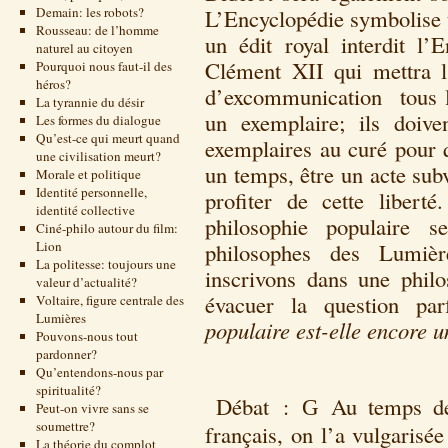
Demain: les robots?
L’Encyclopédie symbolise t
Rousseau: de l’homme
un édit royal interdit l’
naturel au citoyen
Clément XII qui mettra l
Pourquoi nous faut-il des
héros?
d’excommunication tous le
La tyrannie du désir
un exemplaire; ils doive
Les formes du dialogue
Qu’est-ce qui meurt quand
exemplaires au curé pour q
une civilisation meurt?
un temps, être un acte sub
Morale et politique
Identité personnelle,
profiter de cette liber
identité collective
philosophie populaire 
Ciné-philo autour du film:
Lion
philosophes des Lumi
La politesse: toujours une
inscrivons dans une phil
valeur d’actualité?
évacuer la question pa
Voltaire, figure centrale des
Lumières
populaire est-elle encore 
Pouvons-nous tout
pardonner?
Qu’entendons-nous par
spiritualité?
Débat :
Au temps de
G
Peut-on vivre sans se
soumettre?
français, on l’a vulgarisée
La théorie du complot