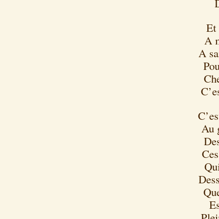
Et
A m
A sa
Pou
Che
C’es
C’es
Au 
Des
Ces
Qui
Dess
Que
Es
Plei