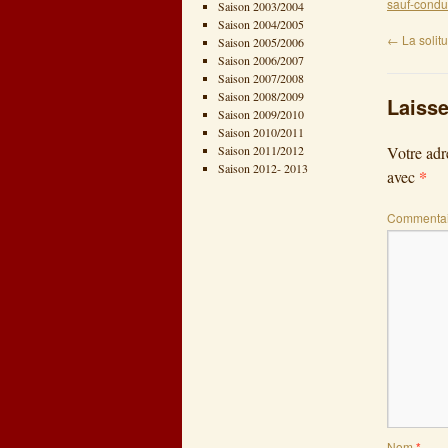
sauf-condu
Saison 2003/2004
Saison 2004/2005
←
La solit
Saison 2005/2006
Saison 2006/2007
Saison 2007/2008
Saison 2008/2009
Laiss
Saison 2009/2010
Saison 2010/2011
Saison 2011/2012
Votre adr
Saison 2012- 2013
*
avec
Commentai
Nom
*