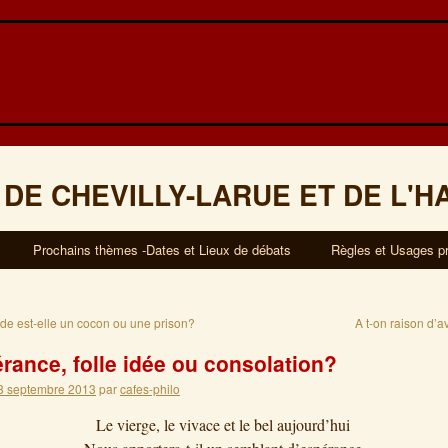
 DE CHEVILLY-LARUE ET DE L'H
Prochains thèmes -Dates et Lieux de débats
Règles et Usages p
ude est-elle un cocon ou une prison?
A t-on raison d’a
érance, folle idée ou consolation?
8 septembre 2013
par
cafes-philo
Le vierge, le vivace et le bel aujourd’hui