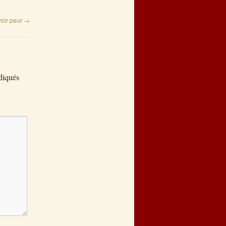
voir peur
→
diqués