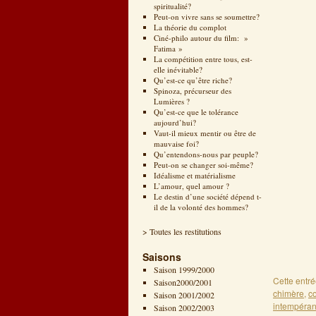
spiritualité?
Peut-on vivre sans se soumettre?
La théorie du complot
Ciné-philo autour du film: »
Fatima »
La compétition entre tous, est-
elle inévitable?
Qu’est-ce qu’être riche?
Spinoza, précurseur des
Lumières ?
Qu’est-ce que le tolérance
aujourd’hui?
Vaut-il mieux mentir ou être de
mauvaise foi?
Qu’entendons-nous par peuple?
Peut-on se changer soi-même?
Idéalisme et matérialisme
L’amour, quel amour ?
Le destin d’une société dépend t-
il de la volonté des hommes?
> Toutes les restitutions
Saisons
Saison 1999/2000
Cette entr
Saison2000/2001
chimère
,
c
Saison 2001/2002
intempéra
Saison 2002/2003