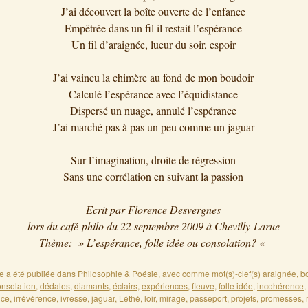
J’ai découvert la boîte ouverte de l’enfance
Empêtrée dans un fil il restait l’espérance
Un fil d’araignée, lueur du soir, espoir
J’ai vaincu la chimère au fond de mon boudoir
Calculé l’espérance avec l’équidistance
Dispersé un nuage, annulé l’espérance
J’ai marché pas à pas un peu comme un jaguar
Sur l’imagination, droite de régression
Sans une corrélation en suivant la passion
Ecrit par Florence Desvergnes
lors du café-philo du 22 septembre 2009 à Chevilly-Larue
Thème: » L’espérance, folle idée ou consolation? «
ée a été publiée dans
Philosophie & Poésie
, avec comme mot(s)-clef(s)
araignée
,
b
onsolation
,
dédales
,
diamants
,
éclairs
,
expériences
,
fleuve
,
folle idée
,
incohérence
,
nce
,
irrévérence
,
ivresse
,
jaguar
,
Léthé
,
loir
,
mirage
,
passeport
,
projets
,
promesses
,