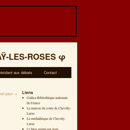
AŸ-LES-ROSES
φ
résidant aux débats
Contact
Liens
voir peur
→
Gallica Bibliothèque nationale
de France
La maison du conte de Chevilly-
Larue
La médiathèque de Chevilly-
Larue
Le blog animé par Jean