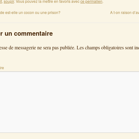
it
,
soupir
. Vous pouvez la mettre en favoris avec
ce permalien
.
ude est-elle un cocon ou une prison?
A t-on raison d’a
er un commentaire
esse de messagerie ne sera pas publiée.
Les champs obligatoires sont in
re