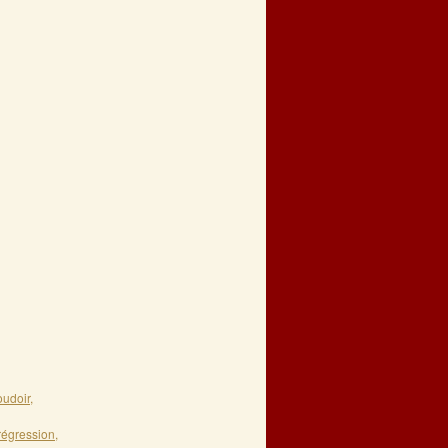
oudoir
,
régression
,