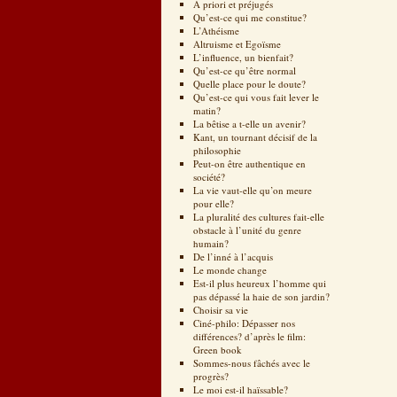
A priori et préjugés
Qu’est-ce qui me constitue?
L’Athéisme
Altruisme et Egoïsme
L’influence, un bienfait?
Qu’est-ce qu’être normal
Quelle place pour le doute?
Qu’est-ce qui vous fait lever le
matin?
La bêtise a t-elle un avenir?
Kant, un tournant décisif de la
philosophie
Peut-on être authentique en
société?
La vie vaut-elle qu’on meure
pour elle?
La pluralité des cultures fait-elle
obstacle à l’unité du genre
humain?
De l’inné à l’acquis
Le monde change
Est-il plus heureux l’homme qui
pas dépassé la haie de son jardin?
Choisir sa vie
Ciné-philo: Dépasser nos
différences? d’après le film:
Green book
Sommes-nous fâchés avec le
progrès?
Le moi est-il haïssable?