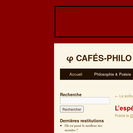
Veuillez patienter...
φ
CAFÉS-PHILO
Accueil
Philosophie & Poésie
Recherche
←
La solit
L’esp
Publié le
2
Dernières restitutions
Où est passé le meilleur des
mondes ?