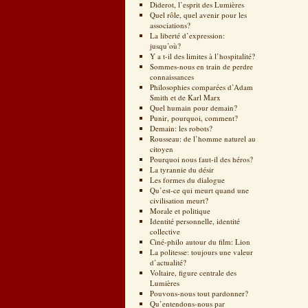
Diderot, l’esprit des Lumières
Quel rôle, quel avenir pour les
associations?
La liberté d’expression:
jusqu’où?
Y a t-il des limites à l’hospitalité?
Sommes-nous en train de perdre
connaissances
Philosophies comparées d’Adam
Smith et de Karl Marx
Quel humain pour demain?
Punir, pourquoi, comment?
Demain: les robots?
Rousseau: de l’homme naturel au
citoyen
Pourquoi nous faut-il des héros?
La tyrannie du désir
Les formes du dialogue
Qu’est-ce qui meurt quand une
civilisation meurt?
Morale et politique
Identité personnelle, identité
collective
Ciné-philo autour du film: Lion
La politesse: toujours une valeur
d’actualité?
Voltaire, figure centrale des
Lumières
Pouvons-nous tout pardonner?
Qu’entendons-nous par