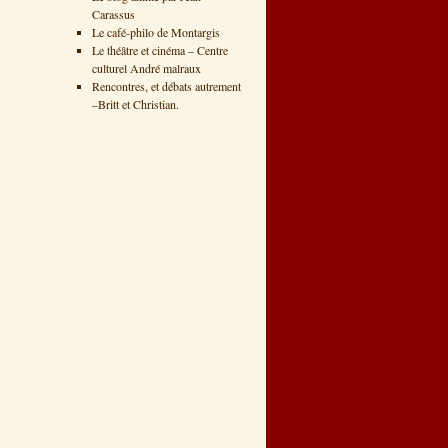
Carassus
Le café-philo de Montargis
Le théâtre et cinéma – Centre
culturel André malraux
Rencontres, et débats autrement
–Britt et Christian.