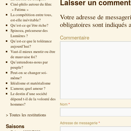
Laisser un comment
Ciné-philo autour du film:
» Fatima »
La compétition entre tous,
Votre adresse de messageri
est-elle inévitable?
obligatoires sont indiqués
Qu’est-ce qu’être riche?
Spinoza, précurseur des
Lumières ?
Commentaire
Qu’est-ce que le tolérance
aujourd’hui?
Vaut-il mieux mentir ou être
de mauvaise foi?
Qu’entendons-nous par
peuple?
Peut-on se changer soi-
même?
Idéalisme et matérialisme
L’amour, quel amour ?
Le destin d’une société
dépend t-il de la volonté des
hommes?
Nom
*
> Toutes les restitutions
Adresse de messagerie
*
Saisons