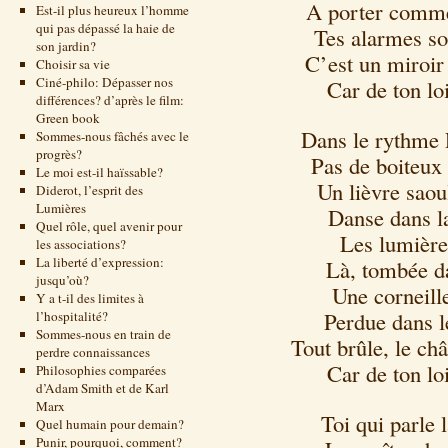
A porter comm
Est-il plus heureux l’homme
qui pas dépassé la haie de
Tes alarmes so
son jardin?
C’est un miroir 
Choisir sa vie
Ciné-philo: Dépasser nos
Car de ton lo
différences? d’après le film:
Green book
Dans le rythme 
Sommes-nous fâchés avec le
progrès?
Pas de boiteux 
Le moi est-il haïssable?
Un lièvre saou
Diderot, l’esprit des
Lumières
Danse dans la
Quel rôle, quel avenir pour
Les lumière
les associations?
La liberté d’expression:
Là, tombée d
jusqu’où?
Une corneill
Y a t-il des limites à
Perdue dans l
l’hospitalité?
Sommes-nous en train de
Tout brûle, le ch
perdre connaissances
Car de ton lo
Philosophies comparées
d’Adam Smith et de Karl
Marx
Toi qui parle
Quel humain pour demain?
Punir, pourquoi, comment?