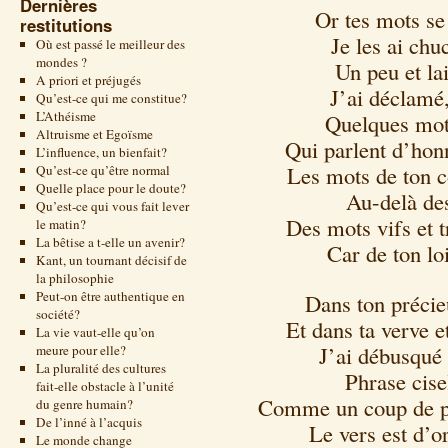
Dernières
Or tes mots se
restitutions
Je les ai ch
Où est passé le meilleur des
mondes ?
Un peu et la
A priori et préjugés
J’ai déclamé,
Qu’est-ce qui me constitue?
L’Athéisme
Quelques mots
Altruisme et Egoïsme
Qui parlent d’hon
L’influence, un bienfait?
Les mots de ton 
Qu’est-ce qu’être normal
Quelle place pour le doute?
Au-delà des
Qu’est-ce qui vous fait lever
Des mots vifs et
le matin?
La bêtise a t-elle un avenir?
Car de ton lo
Kant, un tournant décisif de
la philosophie
Peut-on être authentique en
Dans ton précie
société?
Et dans ta verve e
La vie vaut-elle qu’on
J’ai débusqué 
meure pour elle?
La pluralité des cultures
Phrase cise
fait-elle obstacle à l’unité
Comme un coup de p
du genre humain?
De l’inné à l’acquis
Le vers est d’o
Le monde change