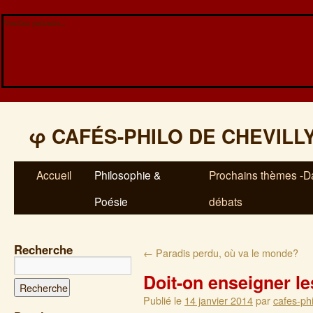
Veuillez patienter...
φ
CAFÉS-PHILO DE CHEVILL
Accueil
Philosophie &
Prochains thèmes -Da
Poésie
débats
Recherche
←
Paradis perdu, où va le monde?
Doit-on enseigner le
Publié le
14 janvier 2014
par
cafes-phi