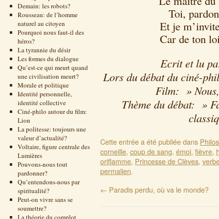
Le maître du
Demain: les robots?
Toi, pardon
Rousseau: de l’homme
Et je m’invi
naturel au citoyen
Pourquoi nous faut-il des
Car de ton lo
héros?
La tyrannie du désir
Les formes du dialogue
Ecrit et lu p
Qu’est-ce qui meurt quand
Lors du débat du ciné-phil
une civilisation meurt?
Morale et politique
Film: » Nous,
Identité personnelle,
Thème du débat: » Fau
identité collective
Ciné-philo autour du film:
classi
Lion
La politesse: toujours une
valeur d’actualité?
Cette entrée a été publiée dans
Philo
Voltaire, figure centrale des
corneille
,
coup de sang
,
émoi
,
fièvre
,
Lumières
oriflamme
,
Princesse de Clèves
,
verb
Pouvons-nous tout
permalien
.
pardonner?
Qu’entendons-nous par
←
Paradis perdu, où va le monde?
spiritualité?
Peut-on vivre sans se
soumettre?
La théorie du complot