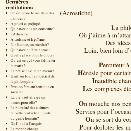
Dernières
restitutions
(Acrostiche)
Où est passé le meilleur des
mondes ?
A priori et préjugés
La phil
Qu’est-ce qui me constitue?
Où j’aime à m’attard
L’Athéisme
Altruisme et Egoïsme
Des idées
L’influence, un bienfait?
Loin, bien loin d’
Qu’est-ce qu’être normal
Quelle place pour le doute?
Qu’est-ce qui vous fait lever
P
ercuteur à 
le matin?
H
La bêtise a t-elle un avenir?
érésie pour certain
Kant, un tournant décisif de
I
naudible chaos
la philosophie
L
Peut-on être authentique en
es complexes étou
société?
La vie vaut-elle qu’on
O
n mouche nos pens
meure pour elle?
La pluralité des cultures
S
ervies pour l’occasi
fait-elle obstacle à l’unité
O
n se sort du co
du genre humain?
De l’inné à l’acquis
P
our dorloter les m
Le monde change