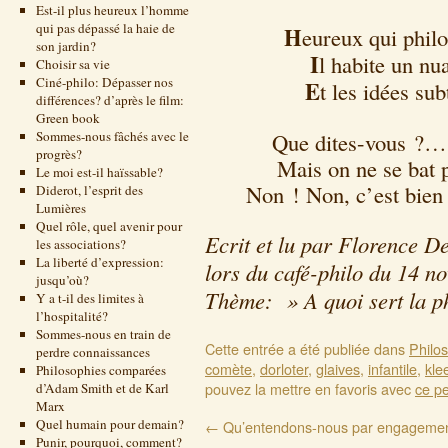
Est-il plus heureux l’homme
qui pas dépassé la haie de
H
eureux qui philo
son jardin?
I
l habite un nu
Choisir sa vie
Ciné-philo: Dépasser nos
E
t les idées sub
différences? d’après le film:
Green book
Sommes-nous fâchés avec le
Que dites-vous ?… C
progrès?
Mais on ne se bat 
Le moi est-il haïssable?
Non ! Non, c’est bien 
Diderot, l’esprit des
Lumières
Quel rôle, quel avenir pour
Ecrit et lu par Florence D
les associations?
La liberté d’expression:
lors du café-philo du 14 
jusqu’où?
Thème: » A quoi sert la p
Y a t-il des limites à
l’hospitalité?
Sommes-nous en train de
Cette entrée a été publiée dans
Philo
perdre connaissances
comète
,
dorloter
,
glaives
,
infantile
,
kle
Philosophies comparées
pouvez la mettre en favoris avec
ce p
d’Adam Smith et de Karl
Marx
Quel humain pour demain?
←
Qu’entendons-nous par engageme
Punir, pourquoi, comment?