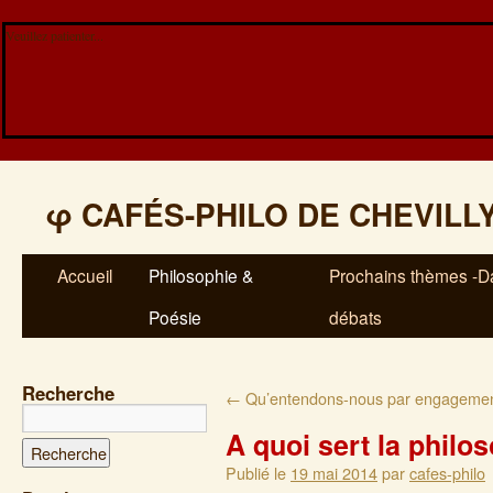
Veuillez patienter...
φ
CAFÉS-PHILO DE CHEVILL
Accueil
Philosophie &
Prochains thèmes -Da
Poésie
débats
Recherche
←
Qu’entendons-nous par engageme
A quoi sert la philo
Publié le
19 mai 2014
par
cafes-philo