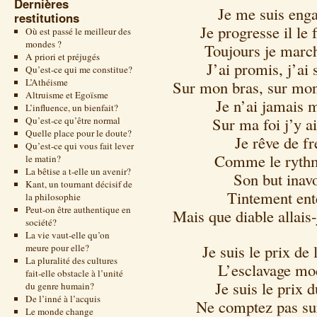
Dernières
Je me suis enga
restitutions
Je progresse il le 
Où est passé le meilleur des
mondes ?
Toujours je march
A priori et préjugés
J’ai promis, j’ai
Qu’est-ce qui me constitue?
L’Athéisme
Sur mon bras, sur mon 
Altruisme et Egoïsme
Je n’ai jamais 
L’influence, un bienfait?
Sur ma foi j’y ai
Qu’est-ce qu’être normal
Quelle place pour le doute?
Je rêve de fr
Qu’est-ce qui vous fait lever
Comme le rythme
le matin?
La bêtise a t-elle un avenir?
Son but inavo
Kant, un tournant décisif de
Tintement ent
la philosophie
Peut-on être authentique en
Mais que diable allais-
société?
La vie vaut-elle qu’on
Je suis le prix de 
meure pour elle?
La pluralité des cultures
L’esclavage mod
fait-elle obstacle à l’unité
Je suis le prix d
du genre humain?
De l’inné à l’acquis
Ne comptez pas su
Le monde change