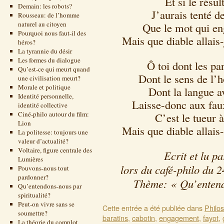
Et si le résul
Demain: les robots?
J’aurais tenté de
Rousseau: de l’homme
naturel au citoyen
Que le mot qui en
Pourquoi nous faut-il des
Mais que diable allais-
héros?
La tyrannie du désir
Les formes du dialogue
Ô toi dont les pa
Qu’est-ce qui meurt quand
Dont le sens de l’
une civilisation meurt?
Morale et politique
Dont la langue a
Identité personnelle,
Laisse-donc aux faux
identité collective
Ciné-philo autour du film:
C’est le tueur 
Lion
Mais que diable allais-
La politesse: toujours une
valeur d’actualité?
Voltaire, figure centrale des
Ecrit et lu p
Lumières
lors du café-philo du 
Pouvons-nous tout
pardonner?
Thème: « Qu’enten
Qu’entendons-nous par
spiritualité?
Peut-on vivre sans se
Cette entrée a été publiée dans
Philo
soumettre?
baratins
,
cabotin
,
engagement
,
fayot
,
La théorie du complot