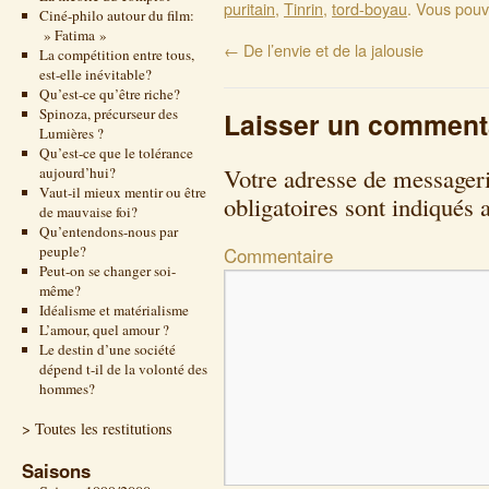
puritain
,
Tinrin
,
tord-boyau
. Vous pouv
Ciné-philo autour du film:
» Fatima »
←
De l’envie et de la jalousie
La compétition entre tous,
est-elle inévitable?
Qu’est-ce qu’être riche?
Spinoza, précurseur des
Laisser un comment
Lumières ?
Qu’est-ce que le tolérance
Votre adresse de messageri
aujourd’hui?
Vaut-il mieux mentir ou être
obligatoires sont indiqués
de mauvaise foi?
Qu’entendons-nous par
peuple?
Commentaire
Peut-on se changer soi-
même?
Idéalisme et matérialisme
L’amour, quel amour ?
Le destin d’une société
dépend t-il de la volonté des
hommes?
> Toutes les restitutions
Saisons