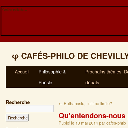
Veuillez patienter...
φ
CAFÉS-PHILO DE CHEVILL
Accueil
Philosophie &
Prochains thèmes -Da
Poésie
débats
Recherche
←
Euthanasie, l’ultime limite?
Qu’entendons-nous
Publié le
13 mai 2014
par
cafes-philo