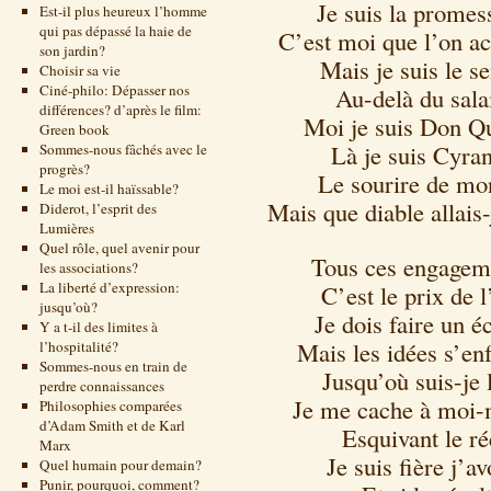
Je suis la promes
Est-il plus heureux l’homme
qui pas dépassé la haie de
C’est moi que l’on ac
son jardin?
Mais je suis le s
Choisir sa vie
Ciné-philo: Dépasser nos
Au-delà du salai
différences? d’après le film:
Moi je suis Don Qui
Green book
Là je suis Cyran
Sommes-nous fâchés avec le
progrès?
Le sourire de mon
Le moi est-il haïssable?
Mais que diable allais-
Diderot, l’esprit des
Lumières
Quel rôle, quel avenir pour
Tous ces engageme
les associations?
La liberté d’expression:
C’est le prix de l
jusqu’où?
Je dois faire un é
Y a t-il des limites à
Mais les idées s’enf
l’hospitalité?
Sommes-nous en train de
Jusqu’où suis-je
perdre connaissances
Je me cache à moi-
Philosophies comparées
d’Adam Smith et de Karl
Esquivant le r
Marx
Je suis fière j’a
Quel humain pour demain?
Punir, pourquoi, comment?