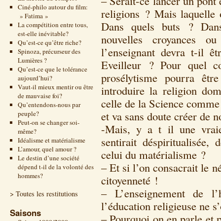
– Serait-ce lancer un pont 
Ciné-philo autour du film:
religions ? Mais laquelle
» Fatima »
Dans quels buts ? Dans
La compétition entre tous,
est-elle inévitable?
nouvelles croyances o
Qu’est-ce qu’être riche?
l’enseignant devra t-il êt
Spinoza, précurseur des
Lumières ?
Eveilleur ? Pour quel c
Qu’est-ce que le tolérance
prosélytisme pourra êtr
aujourd’hui?
Vaut-il mieux mentir ou être
introduire la religion do
de mauvaise foi?
celle de la Science comme 
Qu’entendons-nous par
et va sans doute créer de 
peuple?
Peut-on se changer soi-
-Mais, y a t il une vra
même?
sentirait déspiritualisée
Idéalisme et matérialisme
L’amour, quel amour ?
celui du matérialisme ?
Le destin d’une société
– Et si l’on consacrait le n
dépend t-il de la volonté des
hommes?
citoyenneté !
– L’enseignement de l’
> Toutes les restitutions
l’éducation religieuse ne 
Saisons
– Pourquoi on en parle et 