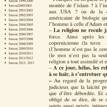
Saison 1999/2000
montée de l’islam ? à l’im
Saison2000/2001
aux USA ? ou de la con
Saison 2001/2002
Saison 2002/2003
américaine de biologie qu
Saison 2003/2004
l’homme à celle d’Adam e
Saison 2004/2005
La religion ne recule 
–
Saison 2005/2006
Saison 2006/2007
force. Ainsi après les 
Saison 2007/2008
copernicienne (la terre 
Saison 2008/2009
(l’homme n’est pas le cen
Saison 2009/2010
Saison 2010/2011
(le moi n’est pas la seul
Saison 2011/2012
religion a tout assimilé et e
Saison 2012- 2013
A ce jour, hélas, les r
–
à se haïr, à s’entretuer q
–
Au regard de la progres
judicieux que la laïcité p
que d’être débordée. Et 
obligé de se dire, de se d
sujets aussi privés, intim