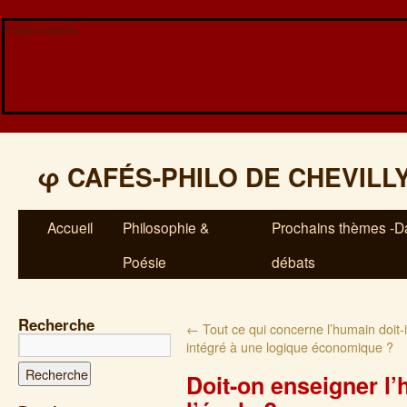
Veuillez patienter...
φ
CAFÉS-PHILO DE CHEVILL
Accueil
Philosophie &
Prochains thèmes -Da
Poésie
débats
Recherche
←
Tout ce qui concerne l’humain doit-i
intégré à une logique économique ?
Doit-on enseigner l’h