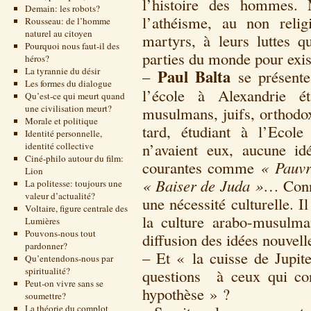
l’histoire des hommes. 
Demain: les robots?
l’athéisme, au non relig
Rousseau: de l’homme
naturel au citoyen
martyrs, à leurs luttes q
Pourquoi nous faut-il des
parties du monde pour exist
héros?
La tyrannie du désir
Paul Balta
–
se présente
Les formes du dialogue
l’école à Alexandrie ét
Qu’est-ce qui meurt quand
une civilisation meurt?
musulmans, juifs, orthodo
Morale et politique
tard, étudiant à l’Ecol
Identité personnelle,
n’avaient eux, aucune id
identité collective
Ciné-philo autour du film:
courantes comme
« Pauvr
Lion
« Baiser de Juda »
… Conn
La politesse: toujours une
valeur d’actualité?
une nécessité culturelle. I
Voltaire, figure centrale des
la culture arabo-musulma
Lumières
Pouvons-nous tout
diffusion des idées nouvell
pardonner?
– Et « la cuisse de Jupi
Qu’entendons-nous par
spiritualité?
questions à ceux qui co
Peut-on vivre sans se
hypothèse » ?
soumettre?
La théorie du complot