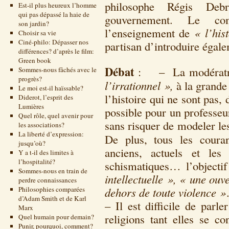
philosophe Régis De
Est-il plus heureux l’homme
qui pas dépassé la haie de
gouvernement. Le co
son jardin?
l’enseignement de
« l’his
Choisir sa vie
Ciné-philo: Dépasser nos
partisan d’introduire égal
différences? d’après le film:
Green book
Débat
: – La modératri
Sommes-nous fâchés avec le
progrès?
l’irrationnel »,
à la grande
Le moi est-il haïssable?
l’histoire qui ne sont pas,
Diderot, l’esprit des
Lumières
possible pour un professeur
Quel rôle, quel avenir pour
sans risquer de modeler le
les associations?
La liberté d’expression:
De plus, tous les courant
jusqu’où?
anciens, actuels et les 
Y a t-il des limites à
l’hospitalité?
schismatiques… l’objectif
Sommes-nous en train de
intellectuelle », « une ouv
perdre connaissances
Philosophies comparées
dehors de toute violence »
d’Adam Smith et de Karl
– Il est difficile de parle
Marx
religions tant elles se c
Quel humain pour demain?
Punir, pourquoi, comment?