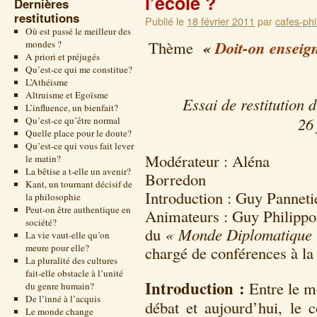
l’école ?
Dernières
restitutions
Publié le
18 février 2011
par
cafes-phi
Où est passé le meilleur des
«
Doit-on enseigne
Thème
mondes ?
A priori et préjugés
Qu’est-ce qui me constitue?
L’Athéisme
Altruisme et Egoïsme
Essai de restitution 
L’influence, un bienfait?
26 
Qu’est-ce qu’être normal
Quelle place pour le doute?
Qu’est-ce qui vous fait lever
Modérateur : Aléna
le matin?
La bêtise a t-elle un avenir?
Borr
Kant, un tournant décisif de
Introduction : Guy Panneti
la philosophie
Peut-on être authentique en
Animateurs : Guy Philippon
société?
du
« Monde Diplomatique 
La vie vaut-elle qu’on
meure pour elle?
chargé de conférences à l
La pluralité des cultures
fait-elle obstacle à l’unité
Introduction :
Entre le m
du genre humain?
De l’inné à l’acquis
débat et aujourd’hui, le 
Le monde change