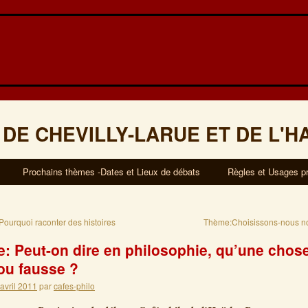
 DE CHEVILLY-LARUE ET DE L'H
Prochains thèmes -Dates et Lieux de débats
Règles et Usages p
ourquoi raconter des histoires
Thème:Choisissons-nous no
: Peut-on dire en philosophie, qu’une chose
 ou fausse ?
 avril 2011
par
cafes-philo