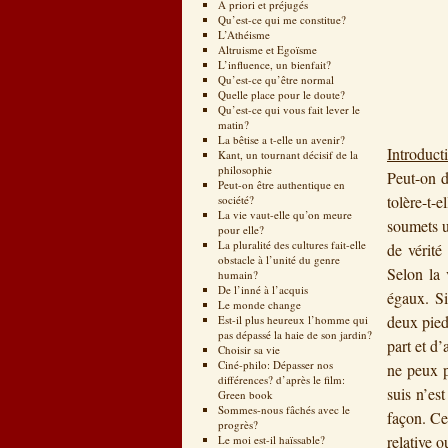
A priori et préjugés
Qu’est-ce qui me constitue?
L’Athéisme
Altruisme et Egoïsme
L’influence, un bienfait?
Qu’est-ce qu’être normal
Quelle place pour le doute?
Qu’est-ce qui vous fait lever le
matin?
La bêtise a t-elle un avenir?
Introduct
Kant, un tournant décisif de la
philosophie
Peut-on d
Peut-on être authentique en
tolère-t-
société?
La vie vaut-elle qu’on meure
soumets un
pour elle?
La pluralité des cultures fait-elle
de vérité
obstacle à l’unité du genre
Selon la 
humain?
De l’inné à l’acquis
égaux. Si
Le monde change
deux pied
Est-il plus heureux l’homme qui
pas dépassé la haie de son jardin?
part et d’
Choisir sa vie
Ciné-philo: Dépasser nos
ne peux p
différences? d’après le film:
suis n’es
Green book
Sommes-nous fâchés avec le
façon. Ce 
progrès?
relative o
Le moi est-il haïssable?