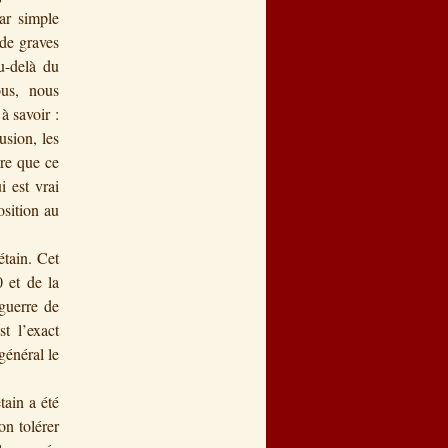
par simple
 de graves
au-delà du
tous, nous
à savoir :
usion, les
ire que ce
i est vrai
osition au
étain. Cet
 et de la
 guerre de
t l’exact
général le
tain a été
on tolérer