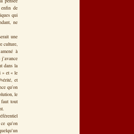
la pensée
 enfin de
iques qui
ndant, ne
erait une
e culture,
e amené à
e j’avance
nt dans la
 » et « le
vérité, et
ence qu’on
olution, le
 faut tout
nt.
éférentiel
i ce qu’on
 quelqu’un