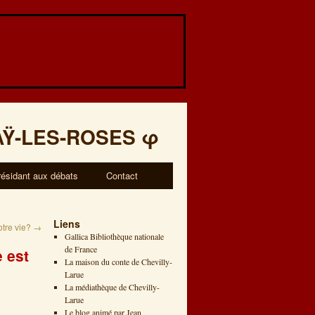
AŸ-LES-ROSES
φ
résidant aux débats
Contact
Liens
tre vie?
→
Gallica Bibliothèque nationale
de France
 est
La maison du conte de Chevilly-
Larue
La médiathèque de Chevilly-
Larue
Le blog animé par Jean