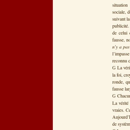
situation
sociale, 
suivant l
publicité
de celui 
fausse, n
n’y a pas
l’impasse
reconnu c
La véri
G
la foi, cr
ronde, qu
fausse la
Chacun 
G
La vérité
vraies. C
Aujourd’h
de systèm