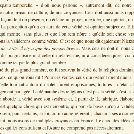
 spatio-temporelle, « d’où nous parlons », autrement dit, de notre 
de notre niveau de culture, de nos croyances. Cela doit aussi nous rap
a façon dont on présente, on éclaire un projet, une idée, une opinion, on
. La perception qu’on en aura de cette vérité est opinion subjective. Elle
qui montre, sans plus, et que l’on fera nôtre ; qu’elle soit chose vr
ous la validerons comme vérité. C’est ce que nous dit également Nietz
 de vérité, il n’y a que des perspectives
». Mais cela ne doit ni nous c
 du pragmatisme ni à celle du relativisme, ni à considérer qu’est vrai 
omme tel par le plus grand nombre.
té du plus grand nombre, ce fut souvent la vérité de la religion domina
oyez ce qu’on vous dit ! Pour ces vérités, ceux qui osèrent dirent que la T
’elle tournait autour du soleil furent emprisonnés, torturés ; c’était al
rgement partagée. La démarche des religions n’est pas la vérité, c’est la
aborde la vérité avec son système et, à partir de là, fabrique, élabore 
 est quelque chose qui est démontré, qui part de bases qu’on a valid
e sera, pour certains, la foi, ou un autre référent ; chacun a ses axiome
ui, nous avons de multiples croyances en France. Le choc des idées e
es qui les construisent et l’Autre ne comprend pas nécessairement.