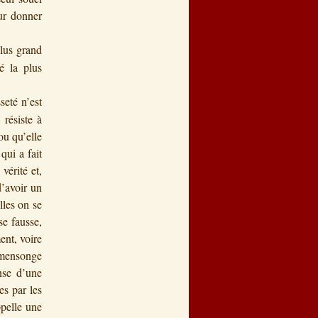
eur donner
plus grand
é la plus
seté n’est
 résiste à
ou qu’elle
qui a fait
vérité et,
’avoir un
lles on se
se fausse,
ent, voire
 mensonge
nse d’une
es par les
ppelle une