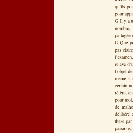
qu’ils po
pour appr
Il y a 
G
nombre, e
partagée 
Que pe
G
pas clair
l’examen,
relève d’
l’objet d
même si o
certain n
réfère, e
pour moi,
de malho
délibéré 
thèse par
passions, 