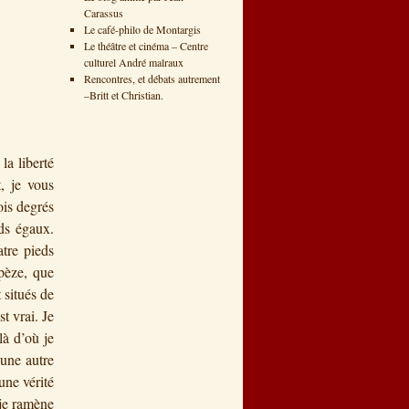
Carassus
Le café-philo de Montargis
Le théâtre et cinéma – Centre
culturel André malraux
Rencontres, et débats autrement
–Britt et Christian.
la liberté
t, je vous
ois degrés
eds égaux.
atre pieds
apèze, que
 situés de
st vrai. Je
là d’où je
’une autre
une vérité
 je ramène