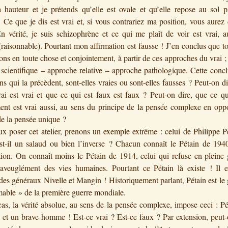
à hauteur et je prétends qu’elle est ovale et qu’elle repose au sol 
n. Ce que je dis est vrai et, si vous contrariez ma position, vous aurez
n vérité, je suis schizophrène et ce qui me plaît de voir est vrai, 
(raisonnable). Pourtant mon affirmation est fausse ! J’en conclus que 
ons en toute chose et conjointement, à partir de ces approches du vrai ; 
scientifique – approche relative – approche pathologique. Cette concl
ons qui la précèdent, sont-elles vraies ou sont-elles fausses ? Peut-on d
rai est vrai et que ce qui est faux est faux ? Peut-on dire, que ce qu
ment est vrai aussi, au sens du principe de la pensée complexe en opp
de la pensée unique ?
x poser cet atelier, prenons un exemple extrême : celui de Philippe P
-il un salaud ou bien l’inverse ? Chacun connaît le Pétain de 1940
tion. On connaît moins le Pétain de 1914, celui qui refuse en pleine
 aveuglément des vies humaines. Pourtant ce Pétain là existe ! Il es
 des généraux Nivelle et Mangin ! Historiquement parlant, Pétain est le 
mable » de la première guerre mondiale.
as, la vérité absolue, au sens de la pensée complexe, impose ceci : Pé
 et un brave homme ! Est-ce vrai ? Est-ce faux ? Par extension, peut-