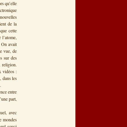
rs qu’elle
ectronique
 nouvelles
ient de la
 que cette
r l’atome,
. On avait
de vue, de
es sur des
 religion.
x vidéos :
, dans les
.
ence entre
’une part,
uel, avec
 de mondes
seul souci