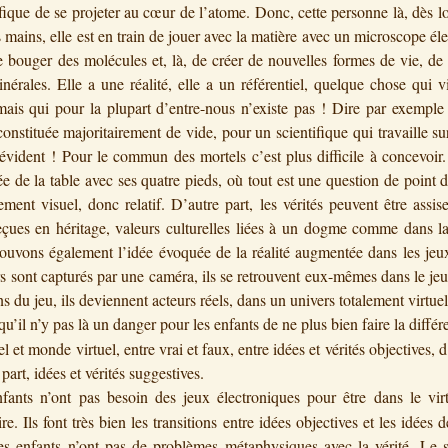
ifique de se projeter au cœur de l’atome. Donc, cette personne là, dès lo
 mains, elle est en train de jouer avec la matière avec un microscope él
re bouger des molécules et, là, de créer de nouvelles formes de vie, de
nérales. Elle a une réalité, elle a un référentiel, quelque chose qui v
mais qui pour la plupart d’entre-nous n’existe pas ! Dire par exemple
 constituée majoritairement de vide, pour un scientifique qui travaille su
 évident ! Pour le commun des mortels c’est plus difficile à concevoir
ée de la table avec ses quatre pieds, où tout est une question de point 
ement visuel, donc relatif. D’autre part, les vérités peuvent être assis
eçues en héritage, valeurs culturelles liées à un dogme comme dans la
ouvons également l’idée évoquée de la réalité augmentée dans les jeu
rs sont capturés par une caméra, ils se retrouvent eux-mêmes dans le jeu
s du jeu, ils deviennent acteurs réels, dans un univers totalement virtuel
qu’il n’y pas là un danger pour les enfants de ne plus bien faire la différ
 et monde virtuel, entre vrai et faux, entre idées et vérités objectives, d
 part, idées et vérités suggestives.
fants n’ont pas besoin des jeux électroniques pour être dans le virt
re. Ils font très bien les transitions entre idées objectives et les idées
Les enfants n’ont pas de problèmes métaphysiques avec la vérité. Le 