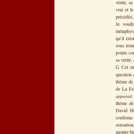
vérité, sa
vrai et l
précédés,
Je voudr
métaphysi
qu’il exi
sous tout
points co
sa vérité,
Cet ex
G
question 
thème de 
de La Fo
apparait 
thème de 
David Hu
confirme 
sensation
montre bi