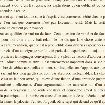
urraient avoir, c’est les repères, les explications qu’on oublierait de l
éhender la réalité.
un mot qui vient tout de suite à l’esprit, c’est consensus, vérité chez le 
t l’on sait que consensus n’est pas forcement vérité. Mais la vérit
reste un élément pour avancer.
ut-on qualifier de vrai ou de faux. Cette question de vérité et de faus
e pour moi ; on a dit c’était relatif. Je me dis que la « chose vraie »
 à l’argumentation, qu’elle est reproductible dans diverses expériences 
un récit, d’un témoignage vérifié, qui parle de l’expérience du sujet ou 
e plusieurs témoignages convergents. Il y a plein de façons d’aborder la 
n l’admet comme relative, il est extrêmement important dans sa vie d
ombre de vérités auxquelles on tient, sur lesquelles on s’appuie, auxque
n sachant très bien qu’elles ne sont pas absolues, inébranlables. La cho
 c’est un fait non avéré, qui relève d’une fiction, d’une erreur de jugem
nnêteté intellectuelle, d’une argumentation de mauvaise foi, d’un
ou de la négation d’une vérité constatée et démontrée. C’est la défe
 la polémique ou la remise en cause d’un auteur et de sa théorie, dicté
la haine, la jalousie, l’envie, l’orgueil, où le sujet qui défend ce qu’il a