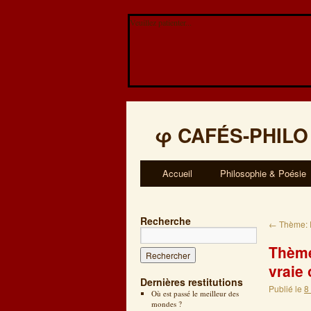
Veuillez patienter...
φ
CAFÉS-PHILO
Accueil
Philosophie & Poésie
Recherche
←
Thème: P
Thème
vraie
Dernières restitutions
Publié le
8
Où est passé le meilleur des
mondes ?