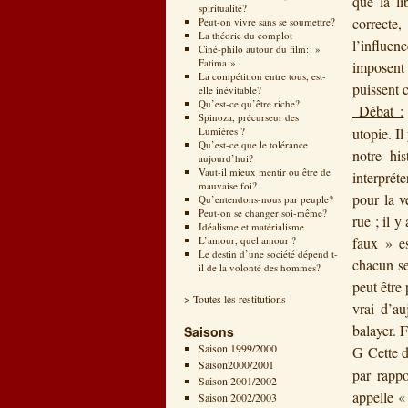
que la li
spiritualité?
correcte,
Peut-on vivre sans se soumettre?
La théorie du complot
l’influen
Ciné-philo autour du film: »
Fatima »
imposent
La compétition entre tous, est-
puissent 
elle inévitable?
Qu’est-ce qu’être riche?
Débat :
Spinoza, précurseur des
Lumières ?
utopie. Il
Qu’est-ce que le tolérance
notre his
aujourd’hui?
Vaut-il mieux mentir ou être de
interprét
mauvaise foi?
pour la v
Qu’entendons-nous par peuple?
Peut-on se changer soi-même?
rue ; il y
Idéalisme et matérialisme
L’amour, quel amour ?
faux » es
Le destin d’une société dépend t-
chacun se
il de la volonté des hommes?
peut être 
> Toutes les restitutions
vrai d’au
balayer. F
Saisons
Saison 1999/2000
Cette 
G
Saison2000/2001
par rappo
Saison 2001/2002
appelle «
Saison 2002/2003