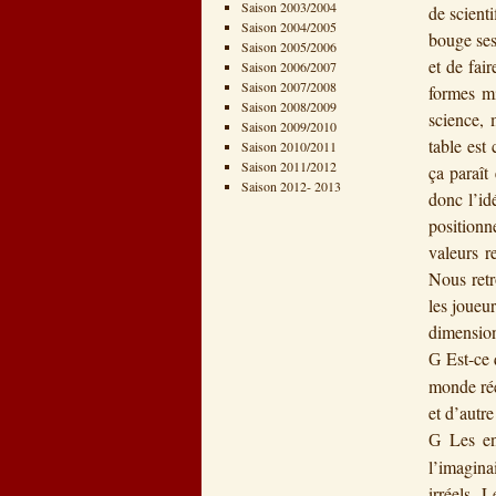
Saison 2003/2004
de scient
Saison 2004/2005
bouge ses
Saison 2005/2006
et de fai
Saison 2006/2007
Saison 2007/2008
formes mi
Saison 2008/2009
science, 
Saison 2009/2010
table est
Saison 2010/2011
Saison 2011/2012
ça paraît
Saison 2012- 2013
donc l’id
positionn
valeurs r
Nous retr
les joueu
dimension
Est-ce 
G
monde réel
et d’autre
Les en
G
l’imaginai
irréels. 