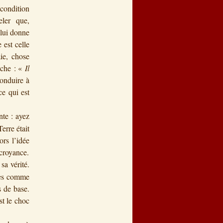
condition
peler que,
 lui donne
 est celle
aie, chose
sche : «
Il
onduire à
ce qui est
nte : ayez
erre était
ors l’idée
 croyance.
sa vérité.
ées comme
s de base.
st le choc