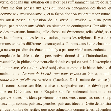
 vérité, est dans une situation où il n’est pas suffisamment maître de sa 
e faux me font penser aux gens qui sont en dénégation des thèses qu
 comme le « révisionnisme », et la façon dont on voudrait reconstruire l
ais aussi poser la question de la vérité « révélée » d’un poi
que, par rapport aux vérités en situation et contingentes. Par ailleurs
ste des invariants humains, telle chose, tel évènement, telle vérité, se 
es les cultures, toutes les civilisations, toutes les religions. Il y a d
mmuns entre les différentes cosmogonies. Je pense aussi que chacun a 
 ça ne veut pas dire forcément qu’il n’y a pas une vérité transcendante.
emple de la table et de la perspective, donné dans l’introduction, p
essentielle, la philosophie peut-elle définir ce qui est vrai ? L’exemple 
l’empirisme, c’est-à-dire vérité subjective, comme « le bâton brisé » d
ntaine, ou «
La tour de la cité que nous voyons au loin »,
et qui
ronde alors qu’elle est carrée
» (Lucrèce. De la nature des choses).
la connaissance sensible, relative et subjective, ce que développe 
me en 1749 dans son « Enquête sur l’entendement humain », où
que : « toutes nos idées proviennent de nos sens ; nous passons de la 
, aux impressions, puis aux pensées, puis aux idées ». Cette démonstr
en que nombre de vérités, que nous admettons comme telles, dépendent