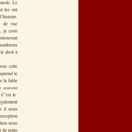
parole. Le
i les ont
’histoire.
nt de vue
, je crois
retrouvent
e nombreux
le droit à
ose cette
reprend le
e la fable
« souvent
 C’est le
également
 il nous
perception
ation nous
 de notre