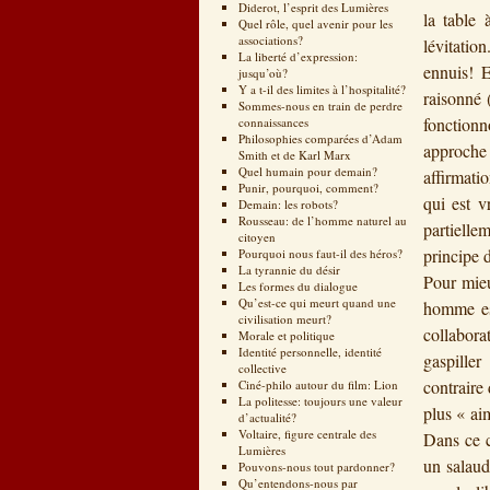
Diderot, l’esprit des Lumières
la table 
Quel rôle, quel avenir pour les
associations?
lévitatio
La liberté d’expression:
ennuis! E
jusqu’où?
Y a t-il des limites à l’hospitalité?
raisonné 
Sommes-nous en train de perdre
fonctionn
connaissances
Philosophies comparées d’Adam
approche 
Smith et de Karl Marx
Quel humain pour demain?
affirmati
Punir, pourquoi, comment?
qui est v
Demain: les robots?
Rousseau: de l’homme naturel au
partielle
citoyen
principe 
Pourquoi nous faut-il des héros?
La tyrannie du désir
Pour mieu
Les formes du dialogue
Qu’est-ce qui meurt quand une
homme est
civilisation meurt?
collabora
Morale et politique
Identité personnelle, identité
gaspiller
collective
contraire
Ciné-philo autour du film: Lion
La politesse: toujours une valeur
plus « ai
d’actualité?
Voltaire, figure centrale des
Dans ce c
Lumières
un salaud
Pouvons-nous tout pardonner?
Qu’entendons-nous par