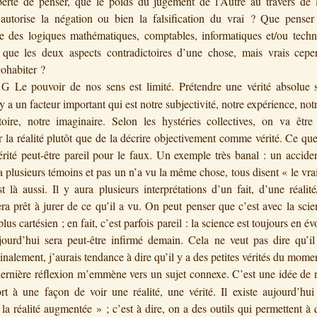
berté de penser, que le poids du jugement de l’Autre au travers de 
 autorise la négation ou bien la falsification du vrai ? Que penser
ce des logiques mathématiques, comptables, informatiques et/ou techn
 que les deux aspects contradictoires d’une chose, mais vrais cepe
cohabiter ?
Le pouvoir de nos sens est limité. Prétendre une vérité absolue s
G
 y a un facteur important qui est notre subjectivité, notre expérience, notr
toire, notre imaginaire. Selon les hystéries collectives, on va êtr
er la réalité plutôt que de la décrire objectivement comme vérité. Ce qu
érité peut-être pareil pour le faux. Un exemple très banal : un accide
 a plusieurs témoins et pas un n’a vu la même chose, tous disent « le vrai
t là aussi. Il y aura plusieurs interprétations d’un fait, d’une réalité/
ra prêt à jurer de ce qu’il a vu. On peut penser que c’est avec la sci
plus cartésien ; en fait, c’est parfois pareil : la science est toujours en év
jourd’hui sera peut-être infirmé demain. Cela ne veut pas dire qu’il
inalement, j’aurais tendance à dire qu’il y a des petites vérités du mome
dernière réflexion m’emmène vers un sujet connexe. C’est une idée de r
rt à une façon de voir une réalité, une vérité. Il existe aujourd’hu
 la réalité augmentée » ; c’est à dire, on a des outils qui permettent à