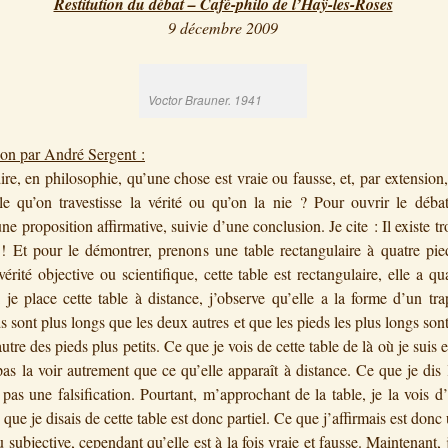
Restitution du débat – Café-philo de l’Haÿ-les-Roses
9 décembre 2009
Voctor Brauner. 1941
ion par André Sergent :
ire, en philosophie, qu’une chose est vraie ou fausse, et, par extension, 
elle qu’on travestisse la vérité ou qu’on la nie ? Pour ouvrir le déba
e proposition affirmative, suivie d’une conclusion. Je cite : Il existe tr
 ! Et pour le démontrer, prenons une table rectangulaire à quatre pi
vérité objective ou scientifique, cette table est rectangulaire, elle a qu
 je place cette table à distance, j’observe qu’elle a la forme d’un tr
s sont plus longs que les deux autres et que les pieds les plus longs sont
autre des pieds plus petits. Ce que je vois de cette table de là où je suis e
as la voir autrement que ce qu’elle apparaît à distance. Ce que je dis 
t pas une falsification. Pourtant, m’approchant de la table, je la vois d
que je disais de cette table est donc partiel. Ce que j’affirmais est donc 
u subjective, cependant qu’elle est à la fois vraie et fausse. Maintenant,