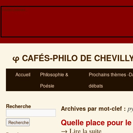
Veuillez patienter...
φ
CAFÉS-PHILO DE CHEVILL
Accueil
Philosophie &
Prochains thèmes -Da
Poésie
débats
Recherche
p
Archives par mot-clef :
Quelle place pour le
→
Lire la suite