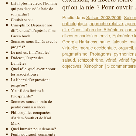
Est-il plus heureux l’homme
qu’on la nie ? Pour ouvri
qui pas dépassé la haie de
son jardin?
Publié dans
Saison 2008/2009
,
Saiso
Choisir sa vie
pathologique
,
approche relative
,
appro
Ciné-philo: Dépasser nos
cité
,
Constitution des Athéniens
,
contr
différences? d’après le film:
discours cartésien
,
envie
,
Epiménide l
Green book
Georgia Harkness
,
haine
,
jalousie
,
mal
Sommes-nous fâchés avec le
progrès?
virtuelle
,
morale occidentale
,
orgureil
,
Le moi est-il haïssable?
pragmatisme
,
Protagoras
,
pyrrhonien
Diderot, l’esprit des
salaud
,
schizophrène
,
vérité
,
vérité fi
Lumières
objectives
,
Xénophon
|
5 commentaire
Quel rôle, quel avenir pour
les associations?
La liberté d’expression:
jusqu’où?
Y a t-il des limites à
l’hospitalité?
Sommes-nous en train de
perdre connaissances
Philosophies comparées
d’Adam Smith et de Karl
Marx
Quel humain pour demain?
Punir, pourquoi, comment?