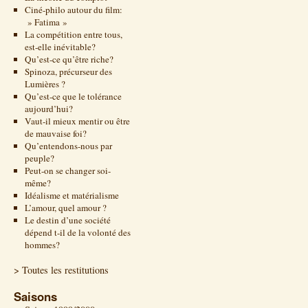
Ciné-philo autour du film:
» Fatima »
La compétition entre tous,
est-elle inévitable?
Qu’est-ce qu’être riche?
Spinoza, précurseur des
Lumières ?
Qu’est-ce que le tolérance
aujourd’hui?
Vaut-il mieux mentir ou être
de mauvaise foi?
Qu’entendons-nous par
peuple?
Peut-on se changer soi-
même?
Idéalisme et matérialisme
L’amour, quel amour ?
Le destin d’une société
dépend t-il de la volonté des
hommes?
> Toutes les restitutions
Saisons