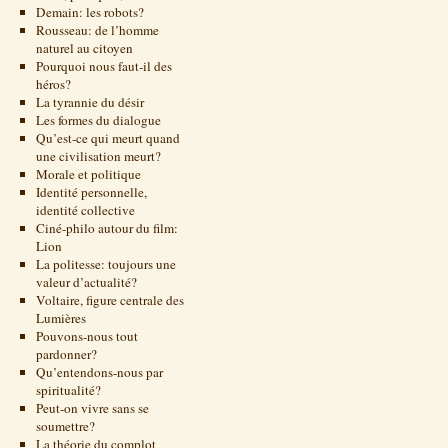
Demain: les robots?
Rousseau: de l’homme
naturel au citoyen
Pourquoi nous faut-il des
héros?
La tyrannie du désir
Les formes du dialogue
Qu’est-ce qui meurt quand
une civilisation meurt?
Morale et politique
Identité personnelle,
identité collective
Ciné-philo autour du film:
Lion
La politesse: toujours une
valeur d’actualité?
Voltaire, figure centrale des
Lumières
Pouvons-nous tout
pardonner?
Qu’entendons-nous par
spiritualité?
Peut-on vivre sans se
soumettre?
La théorie du complot