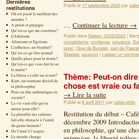
Dernières
Publié le
17 septembre 2023
par
cafe
restitutions
Où est passé le meilleur des
mondes ?
…
Continuer la lecture
→
A priori et préjugés
Qu’est-ce qui me constitue?
Publié dans
Saison. 2022/2023
|
Marq
L’Athéisme
complotisme
,
confiance
,
croyance
,
Du
Altruisme et Egoïsme
L’influence, un bienfait?
priori
,
l'âne de Buridan
,
pari de Pascal
Qu’est-ce qu’être normal
Skepsis
,
soupçon
|
Laisser un commen
Quelle place pour le doute?
Qu’est-ce qui vous fait lever
le matin?
Thème: Peut-on dire
La bêtise a t-elle un avenir?
Kant, un tournant décisif de
chose est vraie ou f
la philosophie
Peut-on être authentique en
→
Lire la suite
société?
Publié le
8 avril 2011
par
cafes-philo
La vie vaut-elle qu’on
meure pour elle?
Restitution du débat – Caf
La pluralité des cultures
fait-elle obstacle à l’unité
décembre 2009 Introductio
du genre humain?
en philosophie, qu’une chos
De l’inné à l’acquis
extension, la liberté tolère-
Le monde change