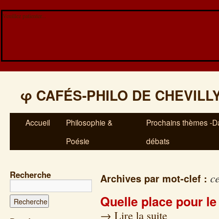
Veuillez patienter...
φ
CAFÉS-PHILO DE CHEVILL
Accueil
Philosophie &
Prochains thèmes -Da
Poésie
débats
Recherche
ce
Archives par mot-clef :
Quelle place pour le
→
Lire la suite