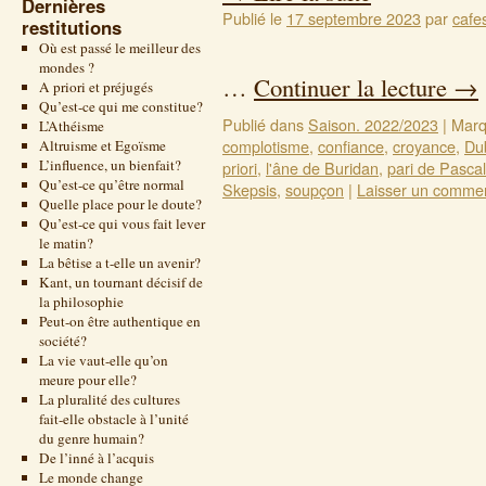
Dernières
Publié le
17 septembre 2023
par
cafe
restitutions
Où est passé le meilleur des
mondes ?
…
Continuer la lecture
→
A priori et préjugés
Qu’est-ce qui me constitue?
Publié dans
Saison. 2022/2023
|
Marq
L’Athéisme
complotisme
,
confiance
,
croyance
,
Du
Altruisme et Egoïsme
L’influence, un bienfait?
priori
,
l'âne de Buridan
,
pari de Pascal
Qu’est-ce qu’être normal
Skepsis
,
soupçon
|
Laisser un commen
Quelle place pour le doute?
Qu’est-ce qui vous fait lever
le matin?
La bêtise a t-elle un avenir?
Kant, un tournant décisif de
la philosophie
Peut-on être authentique en
société?
La vie vaut-elle qu’on
meure pour elle?
La pluralité des cultures
fait-elle obstacle à l’unité
du genre humain?
De l’inné à l’acquis
Le monde change