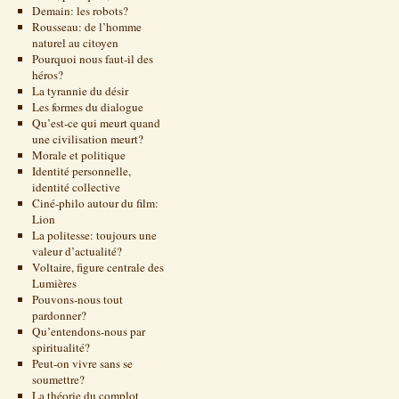
Demain: les robots?
Rousseau: de l’homme
naturel au citoyen
Pourquoi nous faut-il des
héros?
La tyrannie du désir
Les formes du dialogue
Qu’est-ce qui meurt quand
une civilisation meurt?
Morale et politique
Identité personnelle,
identité collective
Ciné-philo autour du film:
Lion
La politesse: toujours une
valeur d’actualité?
Voltaire, figure centrale des
Lumières
Pouvons-nous tout
pardonner?
Qu’entendons-nous par
spiritualité?
Peut-on vivre sans se
soumettre?
La théorie du complot