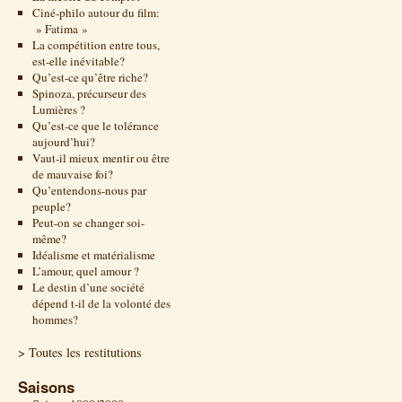
Ciné-philo autour du film:
» Fatima »
La compétition entre tous,
est-elle inévitable?
Qu’est-ce qu’être riche?
Spinoza, précurseur des
Lumières ?
Qu’est-ce que le tolérance
aujourd’hui?
Vaut-il mieux mentir ou être
de mauvaise foi?
Qu’entendons-nous par
peuple?
Peut-on se changer soi-
même?
Idéalisme et matérialisme
L’amour, quel amour ?
Le destin d’une société
dépend t-il de la volonté des
hommes?
> Toutes les restitutions
Saisons