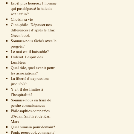
Est-il plus heureux l’homme
qui pas dépassé la haie de
son jardin?
Choisir sa vie
Ciné-philo: Dépasser nos
différences? d’après le film:
Green book
Sommes-nous fâchés avec le
progrès?
Le moi est-il haïssable?
Diderot, l’esprit des
Lumières
Quel rôle, quel avenir pour
les associations?
La liberté d’expression:
jusqu’où?
Y a t-il des limites à
l’hospitalité?
Sommes-nous en train de
perdre connaissances
Philosophies comparées
d’Adam Smith et de Karl
Marx
Quel humain pour demain?
Punir, pourquoi, comment?