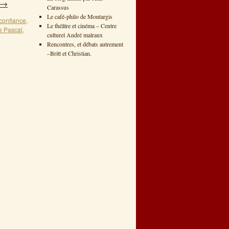
→
Carassus
Le café-philo de Montargis
confiance
,
Le théâtre et cinéma – Centre
e Pascal
,
culturel André malraux
Rencontres, et débats autrement
–Britt et Christian.