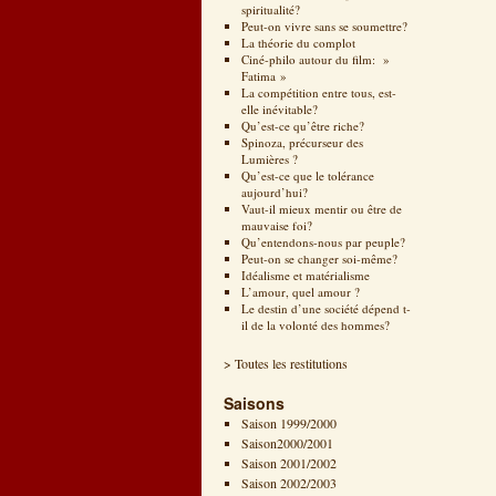
spiritualité?
Peut-on vivre sans se soumettre?
La théorie du complot
Ciné-philo autour du film: »
Fatima »
La compétition entre tous, est-
elle inévitable?
Qu’est-ce qu’être riche?
Spinoza, précurseur des
Lumières ?
Qu’est-ce que le tolérance
aujourd’hui?
Vaut-il mieux mentir ou être de
mauvaise foi?
Qu’entendons-nous par peuple?
Peut-on se changer soi-même?
Idéalisme et matérialisme
L’amour, quel amour ?
Le destin d’une société dépend t-
il de la volonté des hommes?
> Toutes les restitutions
Saisons
Saison 1999/2000
Saison2000/2001
Saison 2001/2002
Saison 2002/2003