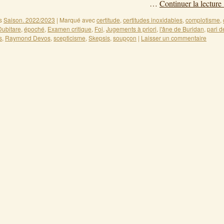
…
Continuer la lecture
s
Saison. 2022/2023
|
Marqué avec
certitude
,
certitudes inoxidables
,
complotisme
,
Dubitare
,
époché
,
Examen critique
,
Foi
,
Jugements à priori
,
l'âne de Buridan
,
pari d
s
,
Raymond Devos
,
scepticisme
,
Skepsis
,
soupçon
|
Laisser un commentaire