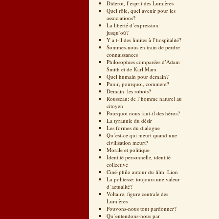
Diderot, l’esprit des Lumières
Quel rôle, quel avenir pour les
associations?
La liberté d’expression:
jusqu’où?
Y a t-il des limites à l’hospitalité?
Sommes-nous en train de perdre
connaissances
Philosophies comparées d’Adam
Smith et de Karl Marx
Quel humain pour demain?
Punir, pourquoi, comment?
Demain: les robots?
Rousseau: de l’homme naturel au
citoyen
Pourquoi nous faut-il des héros?
La tyrannie du désir
Les formes du dialogue
Qu’est-ce qui meurt quand une
civilisation meurt?
Morale et politique
Identité personnelle, identité
collective
Ciné-philo autour du film: Lion
La politesse: toujours une valeur
d’actualité?
Voltaire, figure centrale des
Lumières
Pouvons-nous tout pardonner?
Qu’entendons-nous par