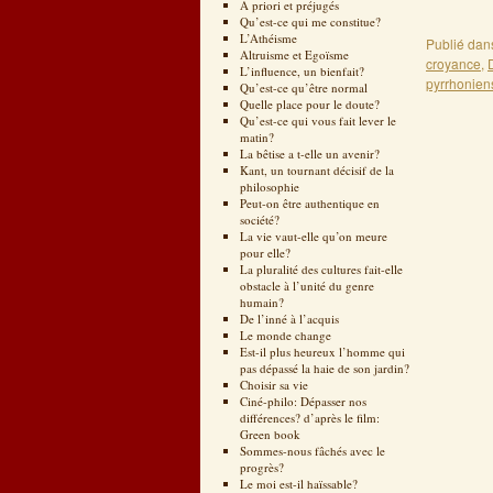
A priori et préjugés
Qu’est-ce qui me constitue?
L’Athéisme
Publié dan
Altruisme et Egoïsme
croyance
,
L’influence, un bienfait?
pyrrhonien
Qu’est-ce qu’être normal
Quelle place pour le doute?
Qu’est-ce qui vous fait lever le
matin?
La bêtise a t-elle un avenir?
Kant, un tournant décisif de la
philosophie
Peut-on être authentique en
société?
La vie vaut-elle qu’on meure
pour elle?
La pluralité des cultures fait-elle
obstacle à l’unité du genre
humain?
De l’inné à l’acquis
Le monde change
Est-il plus heureux l’homme qui
pas dépassé la haie de son jardin?
Choisir sa vie
Ciné-philo: Dépasser nos
différences? d’après le film:
Green book
Sommes-nous fâchés avec le
progrès?
Le moi est-il haïssable?