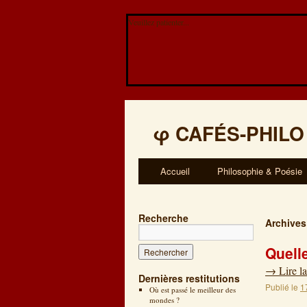
Veuillez patienter...
φ
CAFÉS-PHILO
Accueil
Philosophie & Poésie
Recherche
Archives
Quell
→
Lire la
Dernières restitutions
Publié le
1
Où est passé le meilleur des
mondes ?