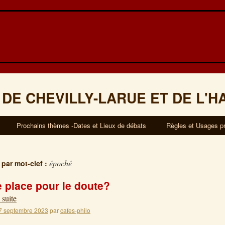
 DE CHEVILLY-LARUE ET DE L'H
Prochains thèmes -Dates et Lieux de débats
Règles et Usages p
époché
 par mot-clef :
e place pour le doute?
 suite
7 septembre 2023
par
cafes-philo