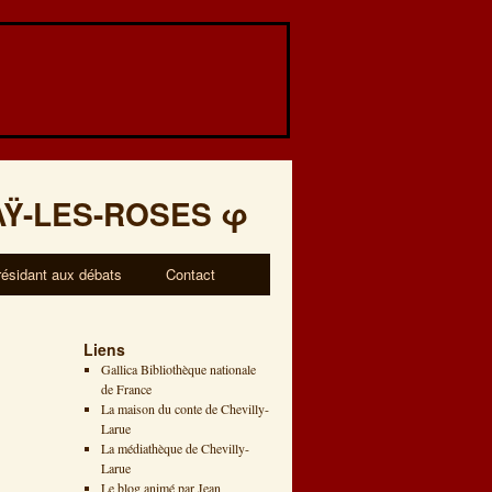
AŸ-LES-ROSES
φ
résidant aux débats
Contact
Liens
Gallica Bibliothèque nationale
de France
La maison du conte de Chevilly-
Larue
La médiathèque de Chevilly-
Larue
Le blog animé par Jean