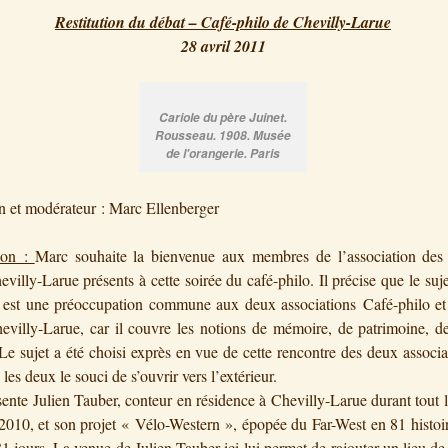
Restitution du débat – Café-philo de Chevilly-Larue
28 avril 2011
Cariole du père Juinet.
Rousseau. 1908. Musée
de l'orangerie. Paris
 et modérateur : Marc Ellenberger
tion :
Marc souhaite la bienvenue aux membres de l’association de
villy-Larue présents à cette soirée du café-philo. Il précise que le suje
e est une préoccupation commune aux deux associations Café-philo e
villy-Larue, car il couvre les notions de mémoire, de patrimoine, de
 Le sujet a été choisi exprès en vue de cette rencontre des deux associa
 les deux le souci de s’ouvrir vers l’extérieur.
ente Julien Tauber, conteur en résidence à Chevilly-Larue durant tout 
2010, et son projet « Vélo-Western », épopée du Far-West en 81 histoi
81 jours. La venue de Julien Tauber ici lui permet de rajouter un lieu de