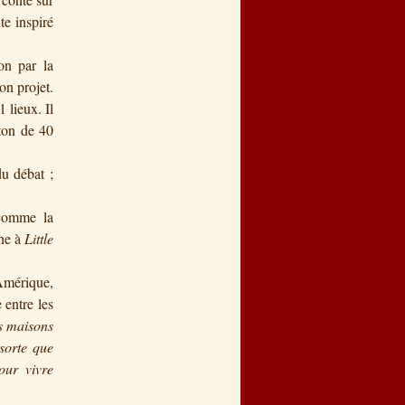
te inspiré
ion par la
on projet.
 lieux. Il
eton de 40
du débat ;
 comme la
yne à
Little
 Amérique,
 entre les
es maisons
 sorte que
our vivre