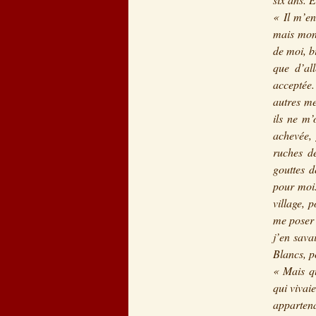
« Il m’en
mais mon 
de moi, b
que d’all
acceptée.
autres me
ils ne m’
achevée, 
ruches de
gouttes d
pour moi.
village, 
me poser 
j’en sava
Blancs, p
« Mais qu
qui vivai
appartena