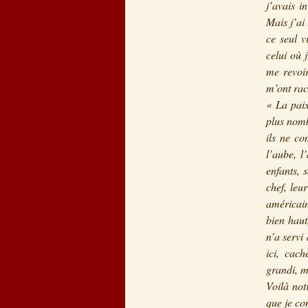
j’avais i
Mais j’ai 
ce seul vi
celui où 
me revoir
m’ont rac
« La paix
plus nomb
ils ne co
l’aube, l
enfants, 
chef, leu
américai
bien haut
n’a servi 
ici, cach
grandi, m
Voilà not
que je co