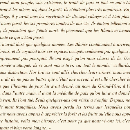
nventé mon peuple, son existence, le traité de paix et tout ce qui s’ét
trouvé les miens, ici, dans la forêt. Ils n’étaient plus très nombreux. En 
llage, il y avait tous les survivants de dix-sept villages et il était plus
j’avais passé les six premières années de ma vie. Ils étaient tellement 
, ils pensaient que j’étais mort, ils pensaient que les Blancs m’avaien
onté ce qui s’était passé.
 n’avait duré que quelques années. Les Blancs continuaient à arriver
reux, et ils voyaient tous ces espaces occupés seulement par quelques 
mprenaient pas pourquoi. Ils ont exigé qu’on nous chasse de là. Un
’armée a attaqué, ils se sont mis à tirer, sur tout le monde, vieillard
sans distinction. Nos braves sont allés chercher leurs armes, mais mo
r a dit de ne pas se battre que c’était une erreur, il est allé chercher 
n que l’homme de paix lui avait donné, au nom du Grand-Père, il l’
, dans l’autre main, il avait la médaille de paix qu’on lui avait donn
à rien. Ils l’ont tué. Seuls quelques-uns ont réussi à s’enfuir. Depuis, n
és mais tranquilles. Nous avons perdu les terres sur lesquelles no
ais nous avons appris à apprécier la forêt et les fruits qu’elle nous app
re histoire, voilà mon histoire, c’est pour ça que nous vivons ici, c’e
nnais si bien votre langue. »