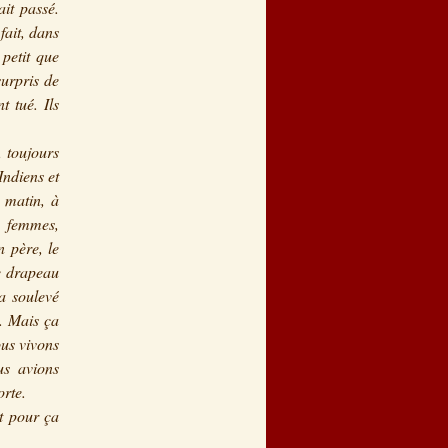
ait passé.
fait, dans
 petit que
surpris de
t tué. Ils
, toujours
Indiens et
 matin, à
s, femmes,
n père, le
le drapeau
a soulevé
é. Mais ça
ous vivons
us avions
orte.
st pour ça