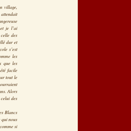
n village,
 attendait
dangereuse
t je l’ai
 celle des
llé dur et
cole s’est
 comme les
x que les
été facile
ur tout le
pourraient
ans. Alors
 celui des
Les Blancs
e qui nous
t comme si