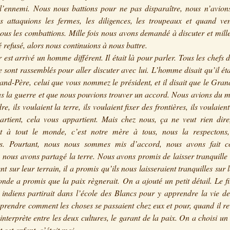
l’ennemi. Nous nous battions pour ne pas disparaître, nous n’avion
s attaquions les fermes, les diligences, les troupeaux et quand ven
nous les combattions. Mille fois nous avons demandé à discuter et mille
é refusé, alors nous continuions à nous battre.
 est arrivé un homme différent. Il était là pour parler. Tous les chefs d
se sont rassemblés pour aller discuter avec lui. L’homme disait qu’il ét
and-Père, celui que vous nommez le président, et il disait que le Gra
as la guerre et que nous pouvions trouver un accord. Nous avions du 
, ils voulaient la terre, ils voulaient fixer des frontières, ils voulaient
rtient, cela vous appartient. Mais chez nous, ça ne veut rien dire,
nt à tout le monde, c’est notre mère à tous, nous la respectons
ns. Pourtant, nous nous sommes mis d’accord, nous avons fait 
, nous avons partagé la terre. Nous avons promis de laisser tranquille
nt sur leur terrain, il a promis qu’ils nous laisseraient tranquilles sur l
onde a promis que la paix règnerait. On a ajouté un petit détail. Le fi
 indiens partirait dans l’école des Blancs pour y apprendre la vie d
rendre comment les choses se passaient chez eux et pour, quand il re
’interprète entre les deux cultures, le garant de la paix. On a choisi un
t cet enfant, c’était moi.