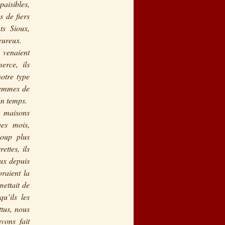
paisibles,
 de fiers
ts Sioux,
eureux.
 venaient
erce, ils
notre type
 femmes de
un temps.
s maisons
ues mois,
coup plus
ettes, ils
eux depuis
oraient la
mettait de
u’ils les
tus, nous
vons fait