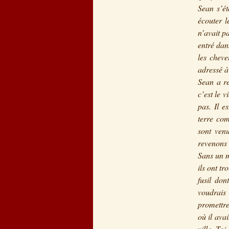
Sean s’ét
écouter l
n’avait p
entré dan
les cheve
adressé à
Sean a re
c’est le 
pas. Il e
terre com
sont venu
revenons 
Sans un m
ils ont t
fusil don
voudrais
promettre
où il ava
ville. To