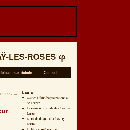
AŸ-LES-ROSES
φ
résidant aux débats
Contact
Liens
a mer? »
→
Gallica Bibliothèque nationale
de France
La maison du conte de Chevilly-
our
Larue
La médiathèque de Chevilly-
Larue
Le blog animé par Jean