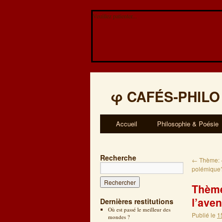
Veuillez patienter...
φ
CAFÉS-PHILO
Accueil
Philosophie & Poésie
Recherche
←
Thème: «
polémique
Thème
l’aven
Dernières restitutions
Où est passé le meilleur des
Publié le
1
mondes ?