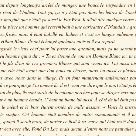
ait depuis longtemps arrêté de manger, une bouchée suspendue en l’
e récit de l’Indien. Tout ça, ça n’y était pas dans les lettres de l’onc
as imaginé que c’était ça aussi le Far-West. Il allait dire quelque chose
s la pièce un homme qui ressemblait à une caricature d’Irlandais : gr
ux frisés, mais il était habillé en Indien et c’est en langue indienne q
 Hibou Blanc. Ils ont échangé quelques mots et il est reparti.
gardé le vieux chef pour lui poser une question, mais ça ne sortait 
vieil homme qui a dit : « Tu es étonné de voir un Homme Blanc ici, tu 
st le fils d’un de ces premiers Blancs qui sont venus ici. Lui aussi ai
me elle était avant que l’on nous en chasse, alors lui aussi et plusie
s avec nous dans le village. Ils en font maintenant entièrement par
à ce pourquoi je t’ai amené là, il est venu me dire que le mort était prêt
ot de plus, ils sont sortis de la cabane perchée pour se diriger vers un
rouvé un homme étendu. C’était un blanc lui aussi. À côté de lui était po
t le métal et le bois étaient ornés de mille dessins. « Voici la miss
 te confier. Cet homme était membre de notre communauté et il no
, quand il serait mort, de porter ce fusil à sa veuve qui était resté dans
it vécu avec elle, Fond Du Lac, mais aucun d’entre nous ne peut aller 
i, tu peux. Est-ce que tu veux bien t’acquitter de cette mission pour n