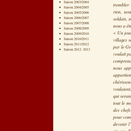
Saison 2003/2004
trembler 
Saison 2004/2005
rien, nou
Saison 2005/2006
Saison 2006/2007
soldats, 
Saison 2007/2008
nous a ét
Saison 2008/2009
« Un jour
Saison 2009/2010
Saison 2010/2011
villages 
Saison 2011/2012
par le Gr
Saison 2012- 2013
voulait p
comprendre
nous appa
appartie
chérisso
voulaient
qui seraie
tout le m
des chefs
pour comp
devenir l
six ans. E