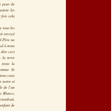
s peur de
aient les
 fois cela
e tous les
ait envoyé
nd-Père ne
mal à nous
 dire ceci
 la terre
, nous la
comme ils
 tous ceux
e notre et
ls de l’un
es Blancs,
viendrait,
 enfant de