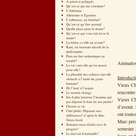
A priori et préjugés
Qu’est-ce qui me constitue?
L’Athéisme
Altruisme et Egoïsme
L’influence, un bienfait?
Qu’est-ce qu’être normal
Quelle place pour le doute?
Qu’est-ce qui vous fait lever le
matin?
La bêtise a t-elle un avenir?
Kant, un tournant décisif de la
philosophie
Peut-on être authentique en
société?
Animation
La vie vaut-elle qu’on meure
pour elle?
La pluralité des cultures fait-elle
Introduc
obstacle à l’unité du genre
humain?
Vieux Che
De l’inné à l’acquis
rencontr
Le monde change
Est-il plus heureux l’homme qui
Vieux Che
pas dépassé la haie de son jardin?
d’avenir.
Choisir sa vie
Ciné-philo: Dépasser nos
ont toutes
différences? d’après le film:
Green book
Marc prés
Sommes-nous fâchés avec le
semestre 
progrès?
Le moi est-il haïssable?
lieux en 