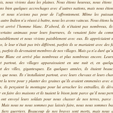
is, nous vivions dans les plaines. Nous étions heureux, nous étions 
ns bien quelques accrochages avec d’autres nations, mais nous étions
s et nous n’avions pas peur de l’affrontement. Même les puissan
autre Indien n’a réussi à battre, nous les avons vaincus. Nous étions h
est arrivé l’homme blanc. D’abord, ils n’étaient pas nombreux, ils
certains animaux pour leurs fourrures, ils venaient faire du comm
paisiblement et nous vivions paisiblement avec eux. Ils appréciaient 
ce, le leur n’était pas très différent, parfois ils se mariaient avec des
, parfois ils devenaient membres de nos villages. Mais ça n’a duré qu’
e Blanc est arrivé plus nombreux et plus nombreux encore. Leur
nt partout, des villages apparaissaient en une nuit et, en quelq
nt des villes, gigantesques. En quelques années, ils étaient beau
que nous. Ils s’installaient partout, avec leurs chevaux et leurs charr
nt la terre pour y planter des graines qu’ils avaient emmenées avec 
s, ils perçaient la montagne pour lui arracher les entrailles, ils dév
r en faire des maisons et ils tuaient le bison juste parce qu’il nous per
s ont envoyé leurs soldats pour nous chasser de nos terres, parce q
. Mais nous ne nous sommes pas laissés faire, nous nous sommes bat
e fiers guerriers. Beaucoup de nos braves sont morts, mais nous a