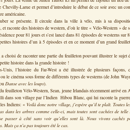
de Chevilly-Larue et permet d’introduire le débat de ce soir avec un con
ire américaine.
uber se présente. Il circule dans la ville à vélo, mis à sa disposit
et raconte des histoires de western, d’où le titre « Vélo-Western » de s
résidence pour 81 jours et s’est lancé dans 81 épisodes de westerns sur 81
 petites histoires d’un à 5 épisodes et en ce moment d’un grand feuill
l a choisi de raconter une partie du feuilleton pouvant illustrer le sujet 
petite histoire dans la grande histoire !
-Unis, l’histoire du Far-West a été illustrée de plusieurs façons,
re ou le cinéma sous forme de différents types de westerns (de John Wa
ou
Danse avec les loups
).
du feuilleton Vélo-Western, Sean, jeune Irlandais récemment arrivé en
illi dans son village par l’Indien Hibou Blanc, qui lui raconte la guerre
 les Indiens: «
Voilà donc notre village, j’espère qu’il te plaît. Toutes l
as dans les arbres comme celle-ci, mais toutes sont cachées de telle
sse passer à côté sans voir qu’elles sont là. Nous vivons cachés p
s. Mais ça n’a pas toujours été le cas.