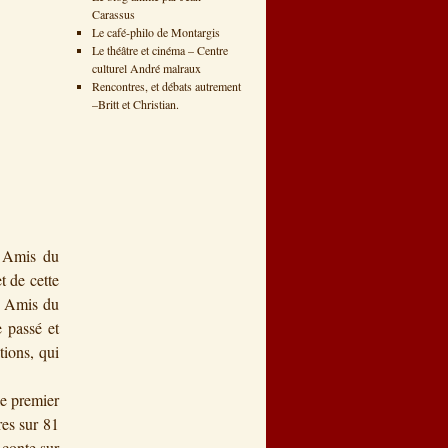
Carassus
Le café-philo de Montargis
Le théâtre et cinéma – Centre
culturel André malraux
Rencontres, et débats autrement
–Britt et Christian.
s Amis du
t de cette
t Amis du
 passé et
tions, qui
le premier
res sur 81
 conte sur