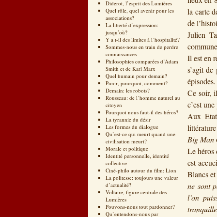
Diderot, l’esprit des Lumières
la carte 
Quel rôle, quel avenir pour les
associations?
de l’histo
La liberté d’expression:
jusqu’où?
Julien Ta
Y a t-il des limites à l’hospitalité?
commune, 
Sommes-nous en train de perdre
connaissances
Il est en 
Philosophies comparées d’Adam
s’agit de
Smith et de Karl Marx
Quel humain pour demain?
épisodes.
Punir, pourquoi, comment?
Demain: les robots?
Ce soir, i
Rousseau: de l’homme naturel au
c’est une 
citoyen
Pourquoi nous faut-il des héros?
Aux Etats
La tyrannie du désir
littératu
Les formes du dialogue
Qu’est-ce qui meurt quand une
Big Man
civilisation meurt?
Morale et politique
Le héros 
Identité personnelle, identité
est accue
collective
Ciné-philo autour du film: Lion
Blancs et
La politesse: toujours une valeur
ne sont p
d’actualité?
Voltaire, figure centrale des
l’on pui
Lumières
Pouvons-nous tout pardonner?
tranquille
Qu’entendons-nous par