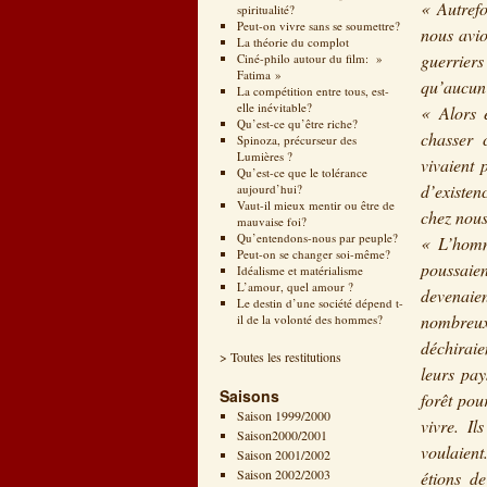
« Autrefo
spiritualité?
Peut-on vivre sans se soumettre?
nous avio
La théorie du complot
guerrier
Ciné-philo autour du film: »
Fatima »
qu’aucun 
La compétition entre tous, est-
elle inévitable?
« Alors 
Qu’est-ce qu’être riche?
chasser 
Spinoza, précurseur des
Lumières ?
vivaient 
Qu’est-ce que le tolérance
d’existen
aujourd’hui?
Vaut-il mieux mentir ou être de
chez nous
mauvaise foi?
Qu’entendons-nous par peuple?
« L’homm
Peut-on se changer soi-même?
poussaie
Idéalisme et matérialisme
L’amour, quel amour ?
devenaie
Le destin d’une société dépend t-
nombreux 
il de la volonté des hommes?
déchiraie
> Toutes les restitutions
leurs pay
Saisons
forêt pou
Saison 1999/2000
vivre. Il
Saison2000/2001
voulaient
Saison 2001/2002
Saison 2002/2003
étions d