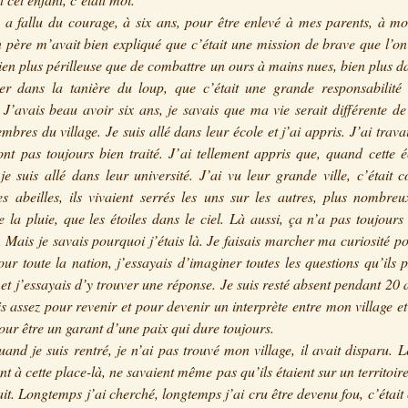
 a fallu du courage, à six ans, pour être enlevé à mes parents, à mo
père m’avait bien expliqué que c’était une mission de brave que l’on
ien plus périlleuse que de combattre un ours à mains nues, bien plus 
er dans la tanière du loup, que c’était une grande responsabilité e
 J’avais beau avoir six ans, je savais que ma vie serait différente de
mbres du village. Je suis allé dans leur école et j’ai appris. J’ai travai
ont pas toujours bien traité. J’ai tellement appris que, quand cette é
je suis allé dans leur université. J’ai vu leur grande ville, c’était
s abeilles, ils vivaient serrés les uns sur les autres, plus nombreu
e la pluie, que les étoiles dans le ciel. Là aussi, ça n’a pas toujours 
 Mais je savais pourquoi j’étais là. Je faisais marcher ma curiosité po
pour toute la nation, j’essayais d’imaginer toutes les questions qu’ils 
et j’essayais d’y trouver une réponse. Je suis resté absent pendant 20 
is assez pour revenir et pour devenir un interprète entre mon village et
our être un garant d’une paix qui dure toujours.
and je suis rentré, je n’ai pas trouvé mon village, il avait disparu. 
ent à cette place-là, ne savaient même pas qu’ils étaient sur un territoir
it. Longtemps j’ai cherché, longtemps j’ai cru être devenu fou, c’étai