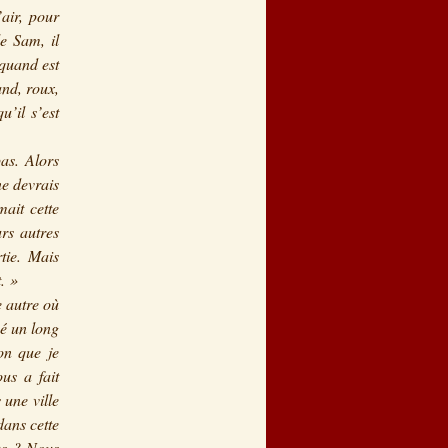
air, pour
le Sam, il
 quand est
and, roux,
u’il s’est
pas. Alors
ne devrais
mait cette
urs autres
tie. Mais
. »
e autre où
sé un long
ion que je
us a fait
 une ville
dans cette
ous ? Nous