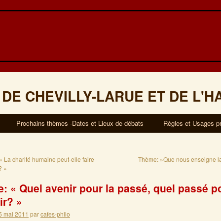
 DE CHEVILLY-LARUE ET DE L'H
Prochains thèmes -Dates et Lieux de débats
Règles et Usages p
 La charité humaine peut-elle faire
Thème: »Que nous enseigne l
? »
: « Quel avenir pour la passé, quel passé p
ir? »
5 mai 2011
par
cafes-philo