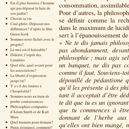
Est-il plus heureux l’homme
consommation, assimilable 
qui pas dépassé la haie de
Pour d’autres, la philosoph
son jardin?
se définir comme la rec
Choisir sa vie
Ciné-philo: Dépasser nos
dans le maximum de lucidité
différences? d’après le film:
sert à l’épanouissement de
Green book
Sommes-nous fâchés avec le
«
Ne te dis jamais philoso
progrès?
pas abondamment, devant 
Le moi est-il haïssable?
Diderot, l’esprit des
philosophie ; mais agis se
Lumières
un banquet, ne dis pas c
Quel rôle, quel avenir pour
les associations?
comme il faut. Souviens-toi
La liberté d’expression:
dépouillé de pédantisme q
jusqu’où?
qu’il les présente à des ph
Y a t-il des limites à
l’hospitalité?
tant il acceptait d’être d
Sommes-nous en train de
te dit que tu es un ignoran
perdre connaissances
Philosophies comparées
que tu commences à être
d’Adam Smith et de Karl
donnant de l’herbe aux 
Marx
Quel humain pour demain?
qu’elles ont bien mangé, m
Punir, pourquoi, comment?