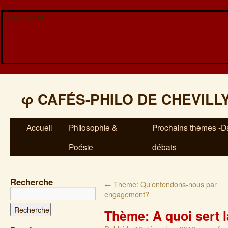
Veuillez patienter...
φ
CAFÉS-PHILO DE CHEVILL
Accueil
Philosophie &
Prochains thèmes -Da
Poésie
débats
Recherche
←
Thème: Qu’entendons-nous par
engagement?
Thème: A quoi sert 