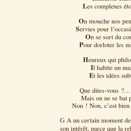
L
es complexes étou
O
n mouche nos pens
S
ervies pour l’occasi
O
n se sort du co
P
our dorloter les m
H
eureux qui philo
I
l habite un nu
E
t les idées sub
Que dites-vous ?… C
Mais on ne se bat 
Non ! Non, c’est bien 
A un certain moment de l
G
son intérêt, parce que la re