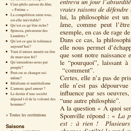
entrevu un jour l’absurdité
Ciné-philo autour du film:
vraies raisons de défendre 
» Fatima »
La compétition entre tous,
lui, la philosophie est u
est-elle inévitable?
âme, comme peut l’être 
Qu’est-ce qu’être riche?
exemple, en cas de rage de
Spinoza, précurseur des
Lumières ?
Dans ce cas, la philosoph
Qu’est-ce que le tolérance
elle nous permet d’échapp
aujourd’hui?
Vaut-il mieux mentir ou être
que sont notre naissance e
de mauvaise foi?
le “pourquoi”, laissant à
Qu’entendons-nous par
peuple?
“comment”.
Peut-on se changer soi-
Certes, elle n’a pas de pri
même?
Idéalisme et matérialisme
elle n’est pas dépourvu
L’amour, quel amour ?
influence par ses oeuvres,
Le destin d’une société
“une autre philosphie”.
dépend t-il de la volonté des
hommes?
A la question « A quoi se
Sponville répond : «
La p
> Toutes les restitutions
est : à rien ! Plusieurs
Saisons
absence d’utilité la rend a