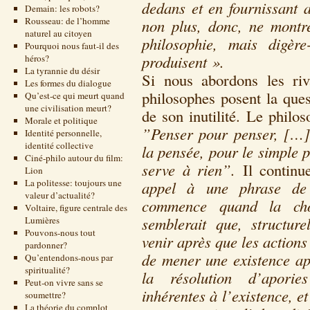
dedans et en fournissant a
Demain: les robots?
Rousseau: de l’homme
non plus, donc, ne montr
naturel au citoyen
philosophie, mais digèr
Pourquoi nous faut-il des
produisent ».
héros?
La tyrannie du désir
Si nous abordons les riv
Les formes du dialogue
philosophes posent la quest
Qu’est-ce qui meurt quand
une civilisation meurt?
de son inutilité. Le philo
Morale et politique
”P
enser pour penser, […
Identité personnelle,
identité collective
la pensée, pour le simple p
Ciné-philo autour du film:
serve à rien”.
Il continu
Lion
La politesse: toujours une
appel à une phrase de
valeur d’actualité?
commence quand la ch
Voltaire, figure centrale des
semblerait que,
structure
Lumières
Pouvons-nous tout
venir après que les actions
pardonner?
de mener une existence ap
Qu’entendons-nous par
spiritualité?
la résolution d’aporie
Peut-on vivre sans se
inhérentes à l’existence, e
soumettre?
La théorie du complot