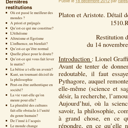
Publié le
18 décembre 2012
par
cafes
Dernières
restitutions
Où est passé le meilleur des
Platon et Aristote. Détail
mondes ?
1510.Raphaël. P
A priori et préjugés
Qu’est-ce qui me constitue?
L’Athéisme
Restitution 
Altruisme et Egoïsme
du 14 novembre
L’influence, un bienfait?
Qu’est-ce qu’être normal
Quelle place pour le doute?
Introduction
: Lionel Graff
Qu’est-ce qui vous fait lever
le matin?
Avant de tenter de donne
La bêtise a t-elle un avenir?
redoutable, il faut essay
Kant, un tournant décisif de
Pythagore, auquel remonte 
la philosophie
Peut-on être authentique en
elle-même (science et sag
société?
désir, la recherche, l’amou
La vie vaut-elle qu’on
meure pour elle?
Aujourd’hui, où la scienc
La pluralité des cultures
savoir, la philosophie, co
fait-elle obstacle à l’unité
du genre humain?
à grand chose, en ce qu
De l’inné à l’acquis
répondre, en ce qu’elle n
Le monde change