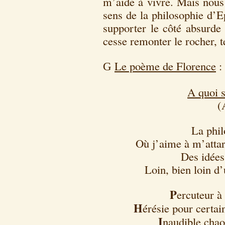
m’aide à vivre. Mais nous 
sens de la philosophie d’E
supporter le côté absurde
cesse remonter le rocher, t
Le poème de Florence
:
G
A quoi s
(
La phil
Où j’aime à m’attard
Des idées
Loin, bien loin d’
P
ercuteur à 
H
érésie pour certain
I
naudible chaos